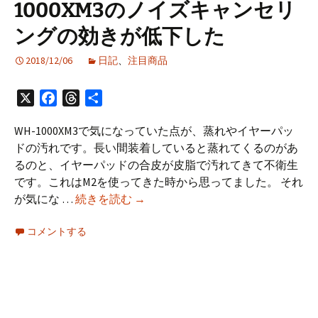
1000XM3のノイズキャンセリ
勉
強
ングの効きが低下した
会
に
2018/12/06
日記
、
注目商品
参
加
X
Facebook
Threads
共
し
有
て
WH-1000XM3で気になっていた点が、蒸れやイヤーパッ
き
ドの汚れです。長い間装着していると蒸れてくるのがあ
ま
るのと、イヤーパッドの合皮が皮脂で汚れてきて不衛生
し
です。これはM2を使ってきた時から思ってました。 それ
た
mimimamo
が気にな …
続きを読む
→
#nds58
を
コメントする
使
っ
た
ら
WH-
1000XM3