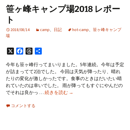
レ
笹ヶ峰キャンプ場2018 レポー
ジ
ト
ッ
ト
2018/08/14
camp
、
日記
hot-camp
、
笹ヶ峰キャンプ
カ
場
ー
ド
X
Facebook
Threads
共
を
有
Kyash
今年も笹ヶ峰行ってまいりました。5年連続。今年は予定
経
が詰まってて2泊でした。 今回は天気が降ったり、晴れ
由
たりの変化が激しかったです。食事のときはだいたい晴
に
れていたのは幸いでした。 雨が降ってもすぐにやんだの
し
笹
でそれは良かっ …
続きを読む
→
た
ヶ
り
コメントする
峰
Apple
キ
Pay
ャ
で
ン
使