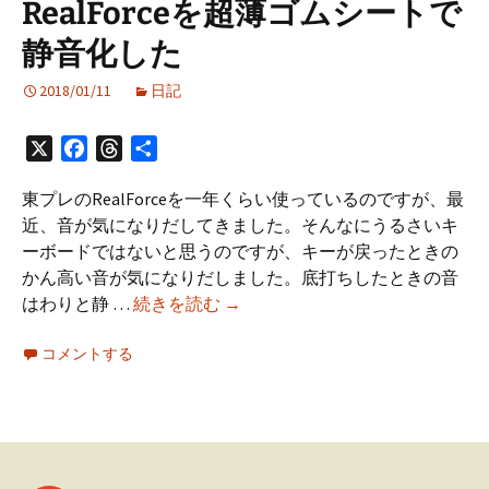
RealForceを超薄ゴムシートで
静音化した
2018/01/11
日記
X
Facebook
Threads
共
有
東プレのRealForceを一年くらい使っているのですが、最
近、音が気になりだしてきました。そんなにうるさいキ
ーボードではないと思うのですが、キーが戻ったときの
かん高い音が気になりだしました。底打ちしたときの音
RealForce
はわりと静 …
続きを読む
→
を
コメントする
超
薄
ゴ
ム
シ
ー