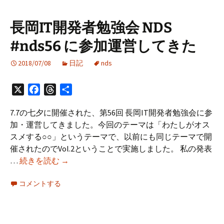
プ
う
場
た
長岡IT開発者勉強会 NDS
2018
め
#nds56 に参加運営してきた
レ
に
ポ
2018/07/08
日記
nds
ー
ト
X
Facebook
Threads
共
有
7.7の七夕に開催された、第56回 長岡IT開発者勉強会に参
加・運営してきました。今回のテーマは「わたしがオス
スメする○○」というテーマで、以前にも同じテーマで開
催されたのでVol.2ということで実施しました。 私の発表
長
…
続きを読む
→
岡
コメントする
IT
開
発
者