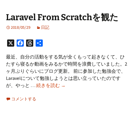
勉
強
Laravel From Scratchを観た
会
NDS
2018/05/29
日記
#nds56
に
X
Facebook
Threads
共
参
有
加
最近、自分の活動をする気が全くもって起きなくて、ひ
運
たすら寝るか動画をみるかで時間を浪費していました。2
営
ヶ月ぶりぐらいにブログ更新。 前に参加した勉強会で、
し
Laravelについて勉強しようとは思い立っていたのです
て
Laravel
が、やっと …
続きを読む
→
き
From
た
コメントする
Scratch
を
観
た