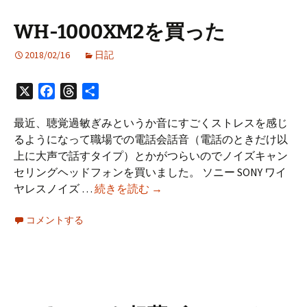
史
（Kindle
WH-1000XM2を買った
版）
な
2018/02/16
日記
ど
の
X
Facebook
Threads
共
購
有
入
最近、聴覚過敏ぎみというか音にすごくストレスを感じ
情
るようになって職場での電話会話音（電話のときだけ以
報
上に大声で話すタイプ）とかがつらいのでノイズキャン
セリングヘッドフォンを買いました。 ソニー SONY ワイ
WH-
ヤレスノイズ …
続きを読む
→
1000XM2
コメントする
を
買
っ
た