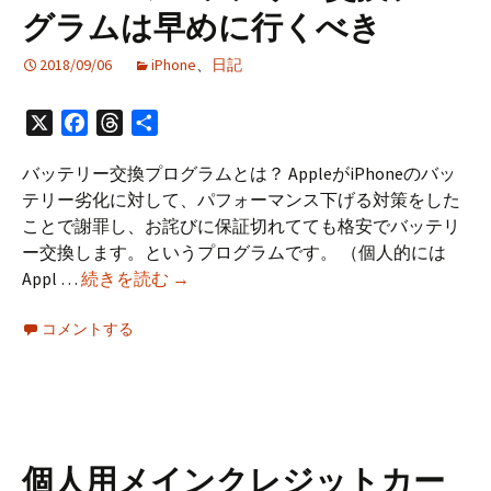
グラムは早めに行くべき
2018/09/06
iPhone
、
日記
X
Facebook
Threads
共
有
バッテリー交換プログラムとは？ AppleがiPhoneのバッ
テリー劣化に対して、パフォーマンス下げる対策をした
ことで謝罪し、お詫びに保証切れてても格安でバッテリ
ー交換します。というプログラムです。 （個人的には
iPhone
Appl …
続きを読む
→
の
コメントする
バ
ッ
テ
リ
ー
交
個人用メインクレジットカー
換