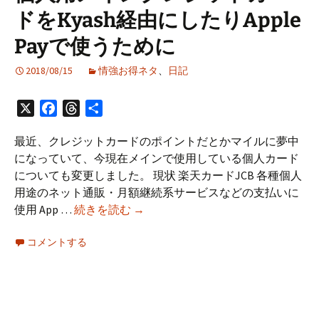
ドをKyash経由にしたりApple
プ
ロ
Payで使うために
グ
ラ
2018/08/15
情強お得ネタ
、
日記
ム
は
X
Facebook
Threads
共
早
有
め
最近、クレジットカードのポイントだとかマイルに夢中
に
になっていて、今現在メインで使用している個人カード
行
についても変更しました。 現状 楽天カードJCB 各種個人
く
用途のネット通販・月額継続系サービスなどの支払いに
べ
個
使用 App …
続きを読む
→
き
人
コメントする
用
メ
イ
ン
ク