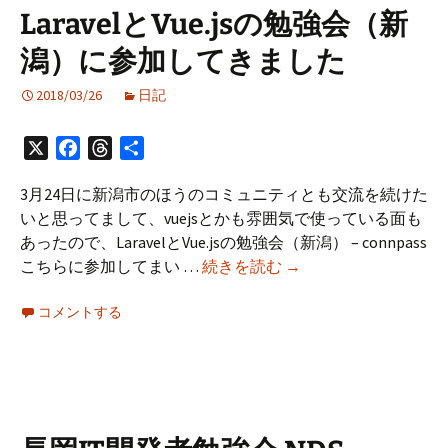
LaravelとVue.jsの勉強会（新
潟）に参加してきました
2018/03/26
日記
X
Facebook
Threads
共
有
3月24日に新潟市のほうのコミュニティとも交流を続けた
いと思ってまして、vuejsとかも雰囲気で使っている面も
あったので、LaravelとVue.jsの勉強会（新潟） – connpass
Laravel
こちらに参加してまい …
続きを読む
→
と
コメントする
Vue.js
の
勉
強
会
（新