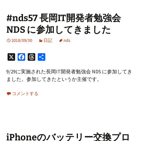
た
参
加
#nds57 長岡IT開発者勉強会
し
NDS に参加してきました
て
き
2018/09/30
日記
nds
ま
し
X
Facebook
Threads
共
た。
有
#jawsug_niigata
9/29に実施された長岡IT開発者勉強会 NDS に参加してき
ました。参加してきたというか主催です。
コメントする
iPhoneのバッテリー交換プロ