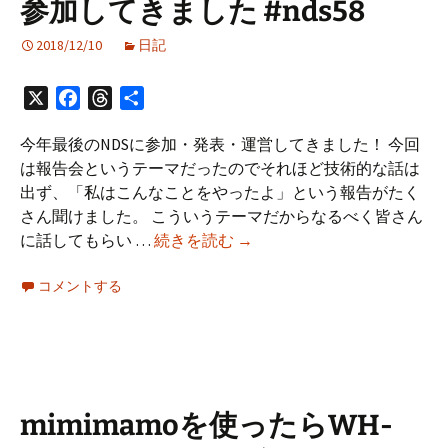
参加してきました #nds58
ま
し
2018/12/10
日記
た
X
Facebook
Threads
共
有
今年最後のNDSに参加・発表・運営してきました！ 今回
は報告会というテーマだったのでそれほど技術的な話は
出ず、「私はこんなことをやったよ」という報告がたく
さん聞けました。 こういうテーマだからなるべく皆さん
第
に話してもらい …
続きを読む
→
58
コメントする
回
長
岡
IT
開
発
mimimamoを使ったらWH-
者