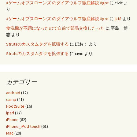
#ゲームオブスローンズ のダイアウルフ徹底解説 #got
に
civic
よ
り
#ゲームオブスローンズ のダイアウルフ徹底解説 #got
に
jkt8
より
食洗機が不調になったので自前で部品交換したった
に
平島 博
志
より
Strutsのカスタムタグを拡張する
に
ほおく
より
Strutsのカスタムタグを拡張する
に
civic
より
カテゴリー
android
(12)
camp
(41)
HootSuite
(16)
ipad
(27)
iPhone
(62)
iPhone_iPod touch
(61)
Mac
(20)