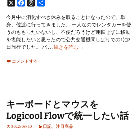
X
Facebook
Threads
共
有
今月中に消化すべき休みを取ることになったので、単
身、佐渡に行ってきました。 一人なのでレンタカーを使
うのももったいないし、不便だろうけど運転せずに移動
を堪能したいと思ったので公共交通機関しばりでの1泊2
佐
日旅行でした。 バ …
続きを読む
→
渡、
コメントする
公
共
交
通
機
関
キーボードとマウスを
で
Logicool Flowで統一したい話
の
ソ
2022/03/20
日記
、
注目商品
ロ
旅