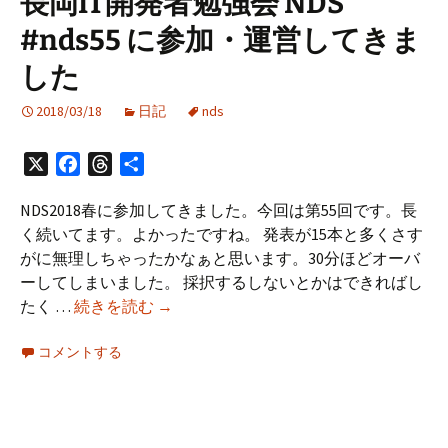
長岡IT開発者勉強会 NDS
潟）
#nds55 に参加・運営してきま
に
参
した
加
し
2018/03/18
日記
nds
て
き
X
Facebook
Threads
共
ま
有
し
NDS2018春に参加してきました。今回は第55回です。長
た
く続いてます。よかったですね。 発表が15本と多くさす
がに無理しちゃったかなぁと思います。30分ほどオーバ
ーしてしまいました。 採択するしないとかはできればし
長
たく …
続きを読む
→
岡
コメントする
IT
開
発
者