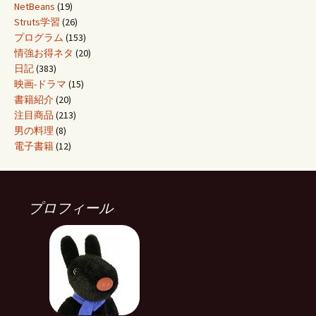
NetBeans
(19)
Struts学習
(26)
プログラム
(153)
情強お得ネタ
(20)
日記
(383)
映画-ドラマ
(15)
書籍紹介
(20)
注目商品
(213)
男の料理
(8)
電子書籍
(12)
プロフィール