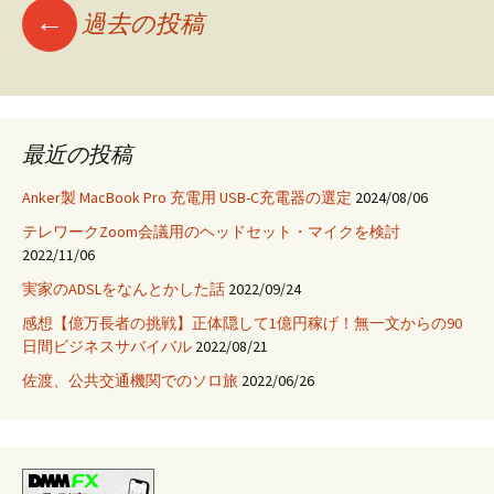
投
←
過去の投稿
ト
で
静
稿
音
化
ナ
最近の投稿
し
た
Anker製 MacBook Pro 充電用 USB-C充電器の選定
2024/08/06
ビ
テレワークZoom会議用のヘッドセット・マイクを検討
2022/11/06
ゲ
実家のADSLをなんとかした話
2022/09/24
感想【億万長者の挑戦】正体隠して1億円稼げ！無一文からの90
日間ビジネスサバイバル
2022/08/21
ー
佐渡、公共交通機関でのソロ旅
2022/06/26
シ