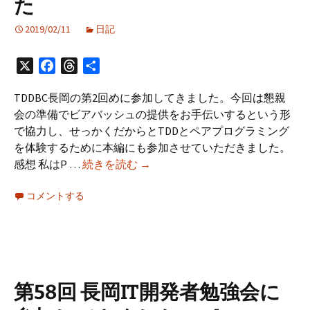
た
者
勉
2019/02/11
日記
強
会
X
Facebook
Threads
共
2019.03.02
有
に
TDDBC長岡の第2回めに参加してきました。今回は懇親
参
会の準備でビアバッシュの提供をお手伝いするという形
加・
で協力し、せっかくだからとTDDとペアプログラミング
運
を体験するために本編にも参加させていただきました。
営
TDDBC
感想 私はP …
続きを読む
→
し
長
て
コメントする
岡
き
に
ま
参
し
加
た！
し
て
第58回 長岡IT開発者勉強会に
き