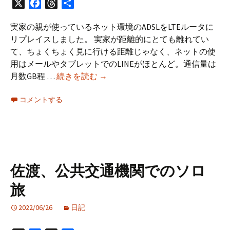
X
Facebook
Threads
共
有
実家の親が使っているネット環境のADSLをLTEルータに
リプレイスしました。 実家が距離的にとても離れてい
て、ちょくちょく見に行ける距離じゃなく、ネットの使
用はメールやタブレットでのLINEがほとんど。通信量は
実
月数GB程 …
続きを読む
→
家
コメントする
の
ADSL
を
な
ん
と
佐渡、公共交通機関でのソロ
か
旅
し
た
2022/06/26
日記
話