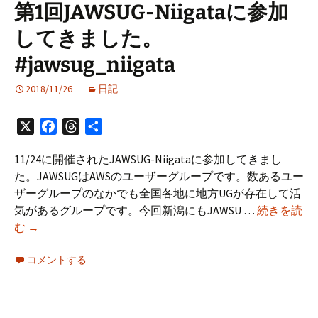
第1回JAWSUG-Niigataに参加
の
してきました。
ノ
イ
#jawsug_niigata
ズ
キ
2018/11/26
日記
ャ
ン
X
Facebook
Threads
共
セ
有
リ
11/24に開催されたJAWSUG-Niigataに参加してきまし
ン
た。JAWSUGはAWSのユーザーグループです。数あるユー
グ
ザーグループのなかでも全国各地に地方UGが存在して活
の
気があるグループです。今回新潟にもJAWSU …
続きを読
効
第
む
→
き
1
が
回
コメントする
低
JAWSUG-
下
Niigata
し
に