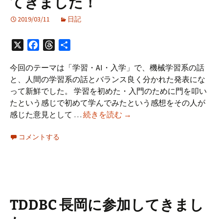
てきました！
処
法
2019/03/11
日記
e-
Tax
X
Facebook
Threads
共
IC
有
カ
今回のテーマは「学習・AI・入学」で、機械学習系の話
ー
と、人間の学習系の話とバランス良く分かれた発表にな
ド
って新鮮でした。 学習を初めた・入門のために門を叩い
リ
たという感じで初めて学んでみたという感想をその人が
ー
#nds59
感じた意見として …
続きを読む
→
ダ
第
ー
コメントする
59
パ
回
ソ
長
リ
岡
RC-
IT
S330
開
TDDBC 長岡に参加してきまし
発