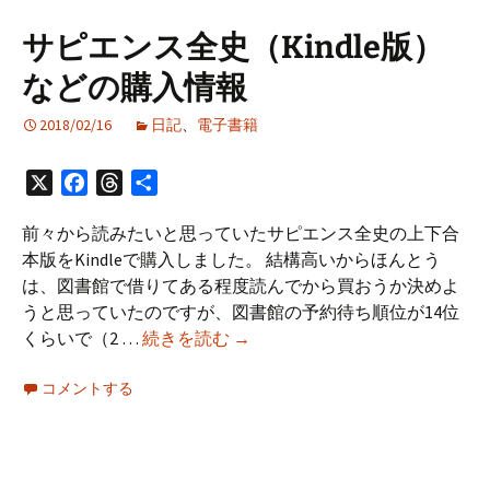
勉
強
サピエンス全史（Kindle版）
会
などの購入情報
NDS
#nds55
2018/02/16
日記
、
電子書籍
に
参
X
Facebook
Threads
共
加・
有
運
前々から読みたいと思っていたサピエンス全史の上下合
営
本版をKindleで購入しました。 結構高いからほんとう
し
は、図書館で借りてある程度読んでから買おうか決めよ
て
うと思っていたのですが、図書館の予約待ち順位が14位
き
サ
くらいで（2 …
続きを読む
→
ま
ピ
し
コメントする
エ
た
ン
ス
全