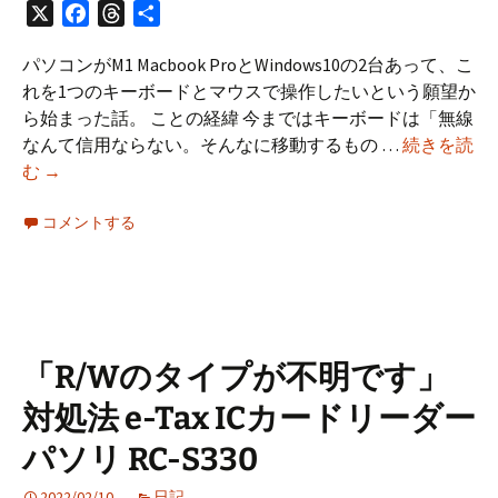
X
Facebook
Threads
共
有
パソコンがM1 Macbook ProとWindows10の2台あって、こ
れを1つのキーボードとマウスで操作したいという願望か
ら始まった話。 ことの経緯 今まではキーボードは「無線
なんて信用ならない。そんなに移動するもの …
続きを読
キ
む
→
ー
ボ
コメントする
ー
ド
と
マ
ウ
「R/Wのタイプが不明です」
ス
対処法 e-Tax ICカードリーダー
を
Logicool
パソリ RC-S330
Flow
で
2022/02/10
日記