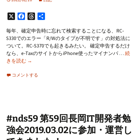
統
一
X
Facebook
Threads
共
し
有
た
毎年、確定申告時に忘れて検索することになる、RC-
い
S330でのエラー「R/Wのタイプが不明です」の対処法に
話
ついて。RC-S370でも起きるみたい。 確定申告するだけ
なら、e-TaxのサイトからiPhone使ったマイナンバ …
続
「R/W
きを読む
→
の
コメントする
タ
イ
プ
が
不
明
#nds59 第59回長岡IT開発者勉
で
強会2019.03.02に参加・運営し
す」
対