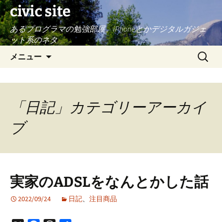
civic site
あるプログラマの勉強部屋。iPhoneとかデジタルガジェ
ット系のネタ
コ
検
メニュー
ン
索:
テ
ン
ツ
「日記」カテゴリーアーカイ
へ
ス
ブ
キ
ッ
プ
実家のADSLをなんとかした話
2022/09/24
日記
、
注目商品