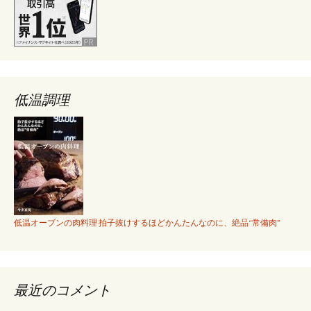
ョ
ン
低温調理
低温オーブンの肉料理 拍子抜けするほどかんたんなのに、絶品“常備肉”
最近のコメント