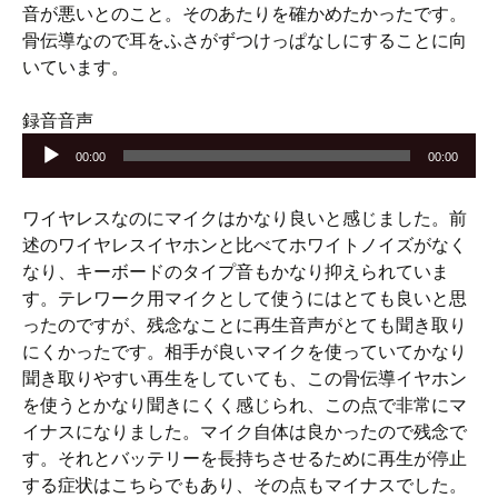
音が悪いとのこと。そのあたりを確かめたかったです。
骨伝導なので耳をふさがずつけっぱなしにすることに向
いています。
音
録音音声
声
00:00
00:00
プ
レ
ワイヤレスなのにマイクはかなり良いと感じました。前
ー
述のワイヤレスイヤホンと比べてホワイトノイズがなく
ヤ
なり、キーボードのタイプ音もかなり抑えられていま
ー
す。テレワーク用マイクとして使うにはとても良いと思
ったのですが、残念なことに再生音声がとても聞き取り
にくかったです。相手が良いマイクを使っていてかなり
聞き取りやすい再生をしていても、この骨伝導イヤホン
を使うとかなり聞きにくく感じられ、この点で非常にマ
イナスになりました。マイク自体は良かったので残念で
す。それとバッテリーを長持ちさせるために再生が停止
する症状はこちらでもあり、その点もマイナスでした。