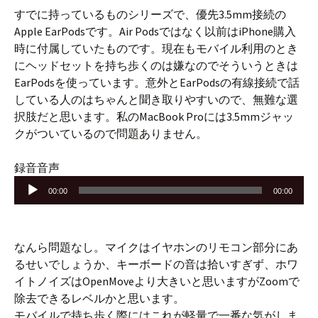
すでに持っているものシリーズで、優先3.5mm接続の
Apple EarPodsです。Air Podsではなく以前はiPhone購入
時に付属していたものです。現在もモバイル利用のとき
にヘッドセットを持ち歩くのは嫌なのでそういうときは
EarPodsを使っています。意外とEarPodsの有線接続で話
している人のはちゃんと聞き取りやすいので、無難な選
択肢だと思います。私のMacBook Proには3.5mmジャッ
クがついているので問題ありません。
音
録音音声
声
00:00
00:00
プ
レ
ー
なんら問題なし。マイクはイヤホンのリモコン部分にあ
ヤ
るせいでしょうか、キーボードの音は拾いすぎず、ホワ
ー
イトノイズはOpenMoveより大きいと思いますがZoomで
除去できるレベルかと思います。
モバイルで持ち歩く際にはこれが軽量で一番な気がしま