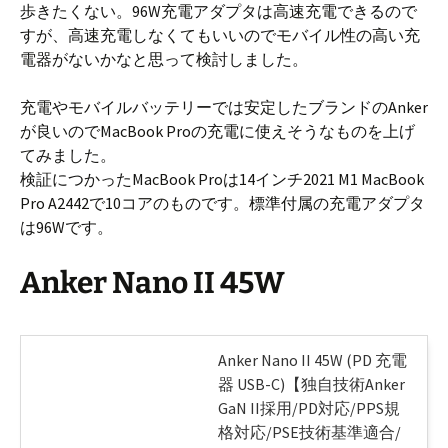
歩きたくない。96W充電アダプタは高速充電できるので
b
a
すが、高速充電しなくてもいいのでモバイル性の高い充
o
d
電器がないかなと思って検討しました。
o
s
k
充電やモバイルバッテリーでは安定したブランドのAnker
が良いのでMacBook Proの充電に使えそうなものを上げ
てみました。
検証につかったMacBook Proは14インチ2021 M1 MacBook
Pro A2442で10コアのものです。標準付属の充電アダプタ
は96Wです。
Anker Nano II 45W
Anker Nano II 45W (PD 充電
器 USB-C)【独自技術Anker
GaN II採用/PD対応/PPS規
格対応/PSE技術基準適合/