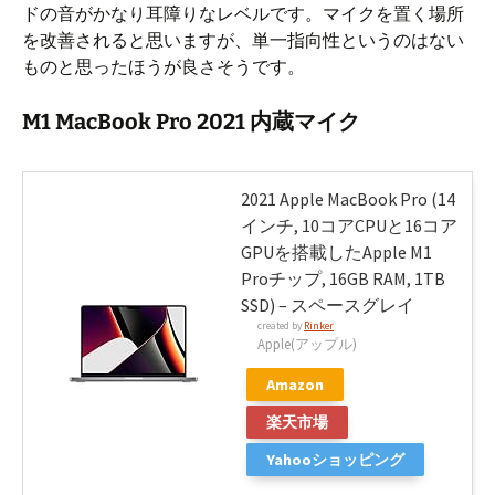
ドの音がかなり耳障りなレベルです。マイクを置く場所
ー
を改善されると思いますが、単一指向性というのはない
ものと思ったほうが良さそうです。
M1 MacBook Pro 2021 内蔵マイク
2021 Apple MacBook Pro (14
インチ, 10コアCPUと16コア
GPUを搭載したApple M1
Proチップ, 16GB RAM, 1TB
SSD) – スペースグレイ
created by
Rinker
Apple(アップル)
Amazon
楽天市場
Yahooショッピング