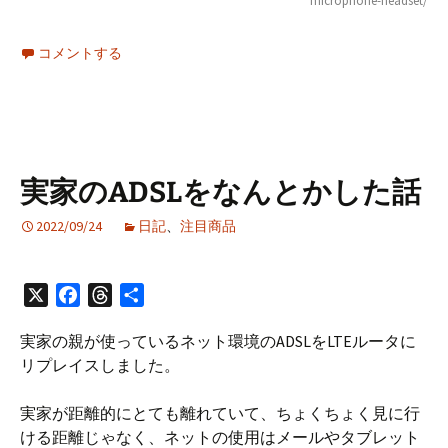
microphone-headset/
コメントする
実家のADSLをなんとかした話
2022/09/24
日記
、
注目商品
X
F
T
共
a
h
有
実家の親が使っているネット環境のADSLをLTEルータに
c
r
リプレイスしました。
e
e
b
a
実家が距離的にとても離れていて、ちょくちょく見に行
o
d
ける距離じゃなく、ネットの使用はメールやタブレット
o
s