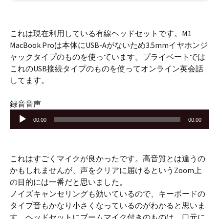
これは現在利用している有線ヘッドセットです。M1
MacBook Proは本体にUSB-Aがないため3.5mmイヤホンジ
ャックタイプのものを使っています。プライベートでは
これのUSB接続タイプのものを使ってオンライン英会話
してます。
音
録音音声
声
00:00
00:00
プ
レ
ー
これはすごくマイクが良かったです。高音質とは違うの
ヤ
かもしれませんが、声をクリアに届けるというZoom上
ー
の目的には一番だと思いました。
ノイズキャンセリングも効いているので、キーボードの
タイプ音もかなり小さくなっているのがわかると思いま
す。ヘッドセットにブームマイク付きのものは、口元に