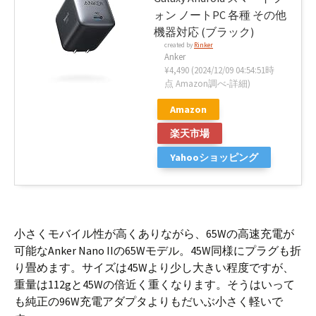
ォン ノートPC 各種 その他
機器対応 (ブラック)
created by
Rinker
Anker
¥4,490
(2024/12/09 04:54:51時
点 Amazon調べ-
詳細)
Amazon
楽天市場
Yahooショッピング
小さくモバイル性が高くありながら、65Wの高速充電が
可能なAnker Nano IIの65Wモデル。45W同様にプラグも折
り畳めます。サイズは45Wより少し大きい程度ですが、
重量は112gと45Wの倍近く重くなります。そうはいって
も純正の96W充電アダプタよりもだいぶ小さく軽いで