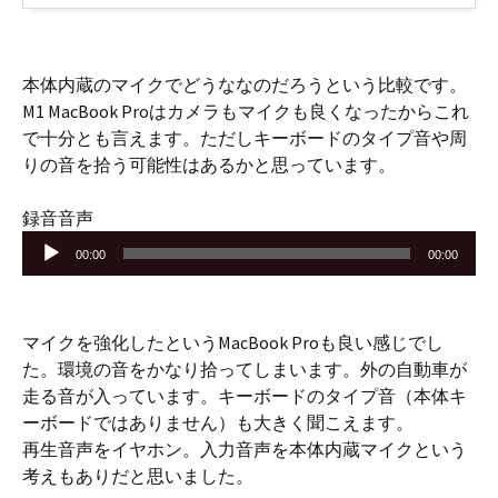
本体内蔵のマイクでどうななのだろうという比較です。
M1 MacBook Proはカメラもマイクも良くなったからこれ
で十分とも言えます。ただしキーボードのタイプ音や周
りの音を拾う可能性はあるかと思っています。
音
録音音声
声
00:00
00:00
プ
レ
ー
マイクを強化したというMacBook Proも良い感じでし
ヤ
た。環境の音をかなり拾ってしまいます。外の自動車が
ー
走る音が入っています。キーボードのタイプ音（本体キ
ーボードではありません）も大きく聞こえます。
再生音声をイヤホン。入力音声を本体内蔵マイクという
考えもありだと思いました。