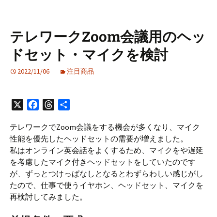
テレワークZoom会議用のヘッ
ドセット・マイクを検討
2022/11/06
注目商品
X
F
T
共
a
h
有
テレワークでZoom会議をする機会が多くなり、マイク
c
r
性能を優先したヘッドセットの需要が増えました。
e
e
私はオンライン英会話をよくするため、マイクをや遅延
b
a
を考慮したマイク付きヘッドセットをしていたのです
o
d
が、ずっとつけっぱなしとなるとわずらわしい感じがし
o
s
たので、仕事で使うイヤホン、ヘッドセット、マイクを
k
再検討してみました。