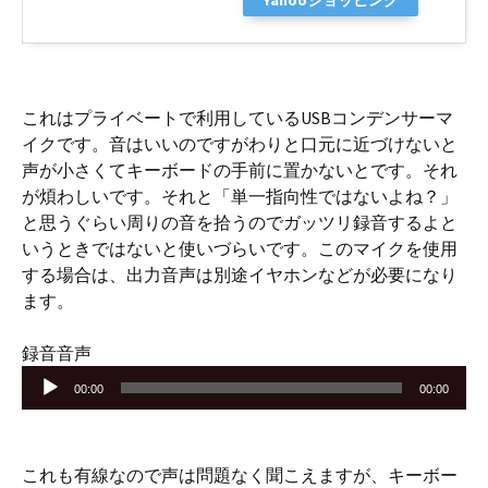
Yahooショッピング
これはプライベートで利用しているUSBコンデンサーマ
イクです。音はいいのですがわりと口元に近づけないと
声が小さくてキーボードの手前に置かないとです。それ
が煩わしいです。それと「単一指向性ではないよね？」
と思うぐらい周りの音を拾うのでガッツリ録音するよと
いうときではないと使いづらいです。このマイクを使用
する場合は、出力音声は別途イヤホンなどが必要になり
ます。
音
録音音声
声
00:00
00:00
プ
レ
ー
これも有線なので声は問題なく聞こえますが、キーボー
ヤ