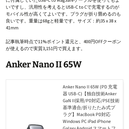
に付属していたUSB-C to MagSafeケーブルを使ってもよ
いですし、汎用性を考えるとUSB-C to Cで充電するのが
モバイル性が高くてよいです。プラグが折り畳めるのも
良いです。重量は68gと軽量です。サイズ：約35 x 38 x
41mm
記事執筆時点で11%ポイント還元と、400円OFFクーポン
が使えるので実質3,151円で買えます。
Anker Nano II 65W
Anker Nano II 65W (PD 充電
器 USB-C)【独自技術Anker
GaN II採用/PD対応/PSE技術
基準適合/折りたたみ式プ
ラグ】MacBook PD対応
Windows PC iPad iPhone
Galaxy Android スマートフ