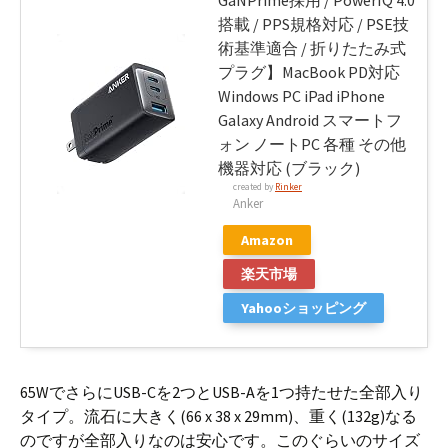
GaNPrime採用 / PowerIQ 4.0
搭載 / PPS規格対応 / PSE技
術基準適合 / 折りたたみ式
プラグ】MacBook PD対応
Windows PC iPad iPhone
Galaxy Android スマートフ
ォン ノートPC 各種 その他
機器対応 (ブラック)
created by
Rinker
Anker
Amazon
楽天市場
Yahooショッピング
65WでさらにUSB-Cを2つとUSB-Aを1つ持たせた全部入り
タイプ。流石に大きく(66 x 38 x 29mm)、重く(132g)なる
のですが全部入りなのは安心です。このぐらいのサイズ