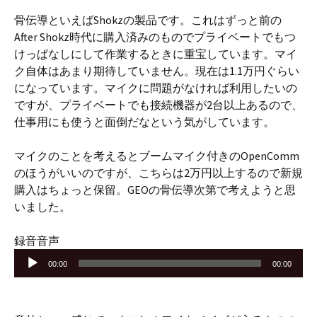
骨伝導といえばShokzの製品です。これはずっと前の
After Shokz時代に購入済みのものでプライベートでもつ
けっぱなしにして作業するときに重宝しています。マイ
ク自体はあまり期待していません。現在は1.1万円ぐらい
になっています。マイクに問題がなければ利用したいの
ですが、プライベートでも接続機器が2台以上あるので、
仕事用にも使うと面倒だなという気がしています。
マイクのことを考えるとブームマイク付きのOpenComm
のほうがいいのですが、こちらは2万円以上するので新規
購入はちょっと保留。GEOの骨伝導次第で考えようと思
いました。
音
録音音声
声
00:00
00:00
プ
レ
ー