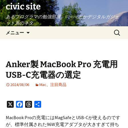
civic site
あるプログラマの勉強部屋。iPhoneとかデジタルガジェ
ット系のネタ
コ
検
メニュー
ン
索:
テ
ン
ツ
Anker製 MacBook Pro 充電用
へ
ス
USB-C充電器の選定
キ
ッ
2024/08/06
Mac
、
注目商品
プ
X
F
T
共
a
h
有
MacBook Proの充電にはMagSafeとUSB-Cが使えるのです
c
r
が、標準付属された96W充電アダプタが大きすぎて持ち
e
e