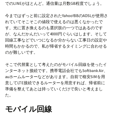
でのLINEがほとんど。通信量は月数GB程度でしょう。
k
今まではずっと前に設定されたYahoo!BBのADSLが使用さ
れていてそこそこの値段で使えるのは悪くなかったで
す。光に置き換えるのも選択肢の一つではあるのです
が、なんだかんだいって4000円ぐらいはします。そして
回線工事などでいつになるか分からない工事日の設定や
時間もかかるので、私が帰省するタイミングに合わせる
のが難しいです。
そこで代替案として考えたのがモバイル回線を使ったイ
ンターネット接続です。携帯電話会社でもSoftbank Air、
auホームルーターなどがあります。自前で格安SIMを用
意してLTE接続できるルーターを用意すれば、帰省前に
準備を整えてあとは持っていくだけで良いと考えまし
た。
モバイル回線