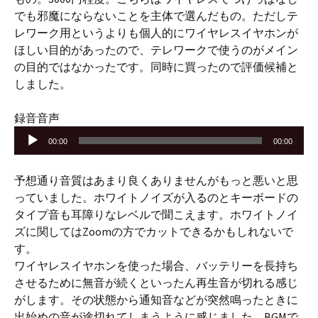
でも邪魔にならないことを主体で選んだもの。ただしテ
レワーク用というよりも個人的にワイヤレスイヤホンが
ほしい目的があったので、テレワークで使うのがメイン
の目的ではなかったです。同時に買ったので評価候補と
しました。
音
録音音声
声
00:00
00:00
プ
レ
予想通り音質はあまり良くありませんがもっと悪いと思
ー
っていました。ホワイトノイズが入るのとキーボードの
ヤ
タイプ音も耳障りなレベルで聞こえます。ホワイトノイ
ー
ズに関してはZoomの方でカットできるかもしれないで
す。
ワイヤレスイヤホンを使った場合、バッテリーを長持ち
させるために無音が続くといったん再生音が切れる感じ
がします。その状態から通知音などが突然鳴ったときに
出始めの音が途切れてしまうように感じました。BGMで