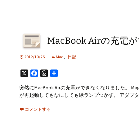
MacBook Airの
2012/10/26
Mac
、
日記
X
Facebook
Threads
共
有
突然にMacBook Airの充電ができなくなりました。
が再起動してもなにしても緑ランプつかず。 アダプ
コメントする