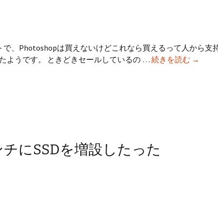
器
の
選
定
ソフトで、Photoshopは買えないけどこれなら買えるって人から
Mac
たようです。 ときどきセールしているの …
続きを読む
→
画
像
編
集
ツ
ー
ル
1.5インチにSSDを増設したった
の
Pixelma
が
50%OF
だ
し