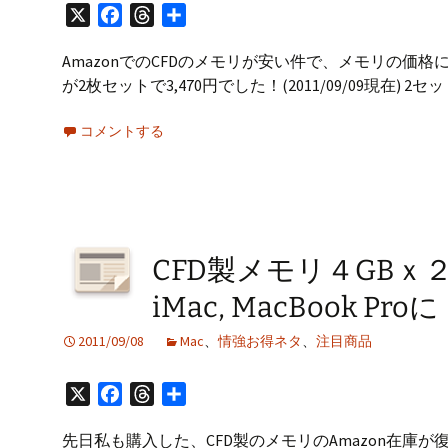
X
Facebook
Threads
共
有
AmazonでのCFDのメモリが安い件で、メモリの価格に注
が2枚セットで3,470円でした！(2011/09/09現在) 2
コメントする
CFD製メモリ４GBｘ
iMac, MacBook Proに
2011/09/08
Mac
、
情強お得ネタ
、
注目商品
X
Facebook
Threads
共
有
先日私も購入した、CFD製のメモリのAmazon在庫が