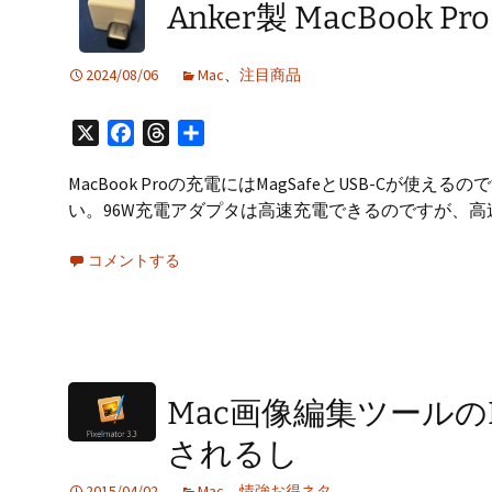
プ
Anker製 MacBook 
2024/08/06
Mac
、
注目商品
X
Facebook
Threads
共
有
MacBook Proの充電にはMagSafeとUSB-C
い。96W充電アダプタは高速充電できるのですが、高
コメントする
Mac画像編集ツールのPi
されるし
2015/04/02
Mac
、
情強お得ネタ