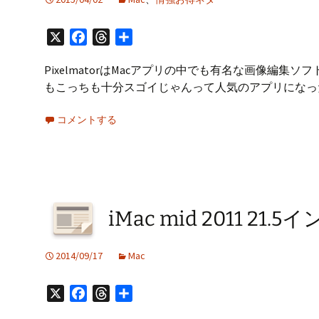
X
Facebook
Threads
共
有
PixelmatorはMacアプリの中でも有名な画像編集
もこっちも十分スゴイじゃんって人気のアプリになっ
コメントする
iMac mid 2011 2
2014/09/17
Mac
X
Facebook
Threads
共
有