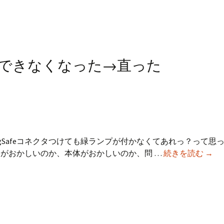
M
U
充電ができなくなった→直った
 MagSafeコネクタつけても緑ランプが付かなくてあれっ？って思
MacB
タがおかしいのか、本体がおかしいのか、問 …
続きを読む
→
Air
の
充
電
が