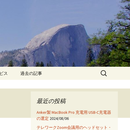
検
ービス
過去の記事
索:
iPhone6保護フィルム特
集!
最近の投稿
iPhone7 フィルム・ケー
ス特集!
Anker製 MacBook Pro 充電用 USB-C充電器
の選定
2024/08/06
App
テレワークZoom会議用のヘッドセット・