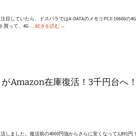
セ
サ
リ
目していたら、ドスパラではA-DATAのメモリPC3-10600の4
ド
ー
セット買って、4G …
続きを読む
→
ス
を
パ
ま
ラ
と
で
め
は
て
A-
確
DATA
認!
２がAmazon在庫復活！3千円台へ
の
メ
モ
リ
4GBx2
が
3000
復活しました。復活前の4000円強からさらに安くなって3,891円
円