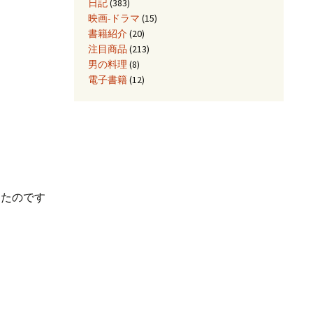
日記
(383)
avericks
映画-ドラマ
(15)
の
書籍紹介
(20)
SB
注目商品
(213)
メ
男の料理
(8)
デ
電子書籍
(12)
ィ
ア
か
ら
イ
ン
ス
ったのです
ook
ト
ー
ル
し
た