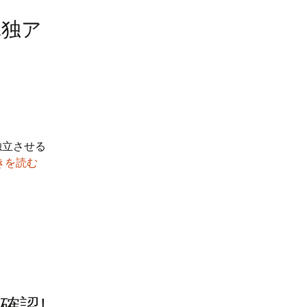
単独ア
独立させる
チ
きを読む
ャ
ッ
ト
ワ
ー
ク
は
ア
確認!