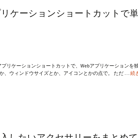
で
き
プリケーションショートカットで
な
く
な
っ
た
→
直
のアプリケーションショートカットで、Webアプリケーションを
っ
か、ウィンドウサイズとか、アイコンとかの点で。 ただ …
続
た
と同時購入したいアクセサリーをまとめて