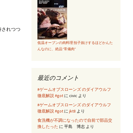
支持されつつ
低温オーブンの肉料理 拍子抜けするほどかんた
んなのに、絶品“常備肉”
最近のコメント
#ゲームオブスローンズ のダイアウルフ
徹底解説 #got
に
civic
より
tor
#ゲームオブスローンズ のダイアウルフ
徹底解説 #got
に
jkt8
より
F
食洗機が不調になったので自前で部品交
換したった
に
平島 博志
より