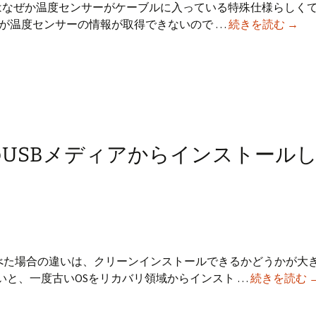
価
のiMacはなぜか温度センサーがケーブルに入っている特殊仕様らしくて
格
iMac
が温度センサーの情報が取得できないので …
続きを読む
→
改
mid
定
2011
も
21.5
噂
イ
さ
ン
れ
チ
る
に
ricksのUSBメディアからインストール
し
SSD
を
増
設
し
た
っ
合と比べた場合の違いは、クリーンインストールできるかどうかが大
た
M
いと、一度古いOSをリカバリ領域からインスト …
続きを読む
O
X