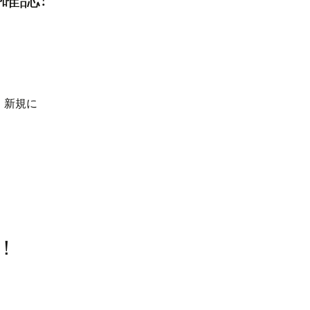
プ
リ
ケ
ー
シ
ョ
ン
 新規に
シ
ョ
ー
ト
カ
ッ
ト
で
！
単
独
ア
プ