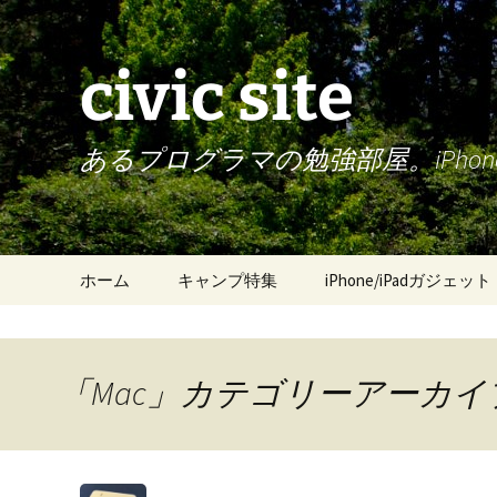
civic site
あるプログラマの勉強部屋。iPh
コ
ホーム
キャンプ特集
iPhone/iPadガジェット
ン
テ
ン
ツ
「Mac」カテゴリーアーカイ
へ
ス
キ
ッ