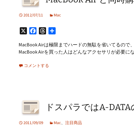
2012/07/11
Mac
X
Facebook
Threads
共
有
MacBook Airは極限までハードの無駄を省いて
MacBook Airを買った人はどんなアクセサリが必要
コメントする
ドスパラではA-DATA
2011/09/09
Mac
、
注目商品