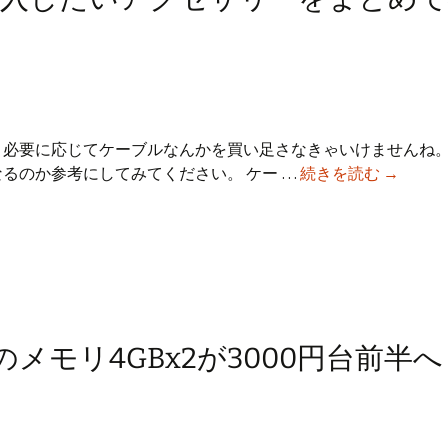
るので、必要に応じてケーブルなんかを買い足さなきゃいけませんね。
MacBook
になるのか参考にしてみてください。 ケー …
続きを読む
→
Air
と
同
時
購
入
し
のメモリ4GBx2が3000円台前半へ
た
い
ア
ク