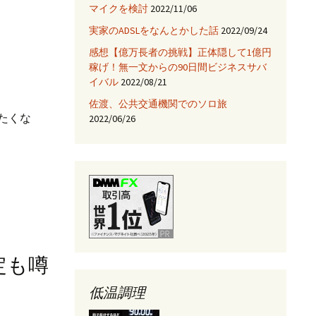
マイクを検討
2022/11/06
JNIを使ってみる
実家のADSLをなんとかした話
2022/09/24
Fix HootSuiteの入手
感想【億万長者の挑戦】正体隠して1億円
稼げ！無一文からの90日間ビジネスサバ
AjaxTagsを使ってみる
イバル
2022/08/21
佐渡、公共交通機関でのソロ旅
eclipse -乗り換え→
NetBeans
きたくな
2022/06/26
Jettyサーバを使ってみ
る
k
改定も噂
低温調理