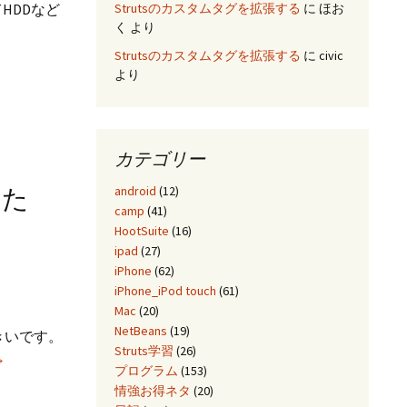
Strutsのカスタムタグを拡張する
に
ほお
HDDなど
く
より
Strutsのカスタムタグを拡張する
に
civic
より
カテゴリー
android
(12)
した
camp
(41)
HootSuite
(16)
ipad
(27)
iPhone
(62)
iPhone_iPod touch
(61)
Mac
(20)
NetBeans
(19)
きいです。
Struts学習
(26)
ac
→
プログラム
(153)
S
情強お得ネタ
(20)