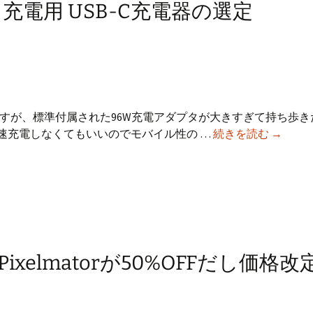
Pro 充電用 USB-C充電器の選定
が使えるのですが、標準付属された96W充電アダプタが大きすぎて持ち歩
Anker
速充電しなくてもいいのでモバイル性の …
続きを読む
→
製
MacBoo
Pro
充
電
用
USB-
xelmatorが50%OFFだし価格
C
充
電