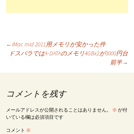
投
←
iMac mid 2011用メモリが安かった件
ドスパラではA-DATAのメモリ4GBx2が3000円台
前半
→
稿
ナ
コメントを残す
ビ
メールアドレスが公開されることはありません。
※
が付
いている欄は必須項目です
ゲ
コメント
※