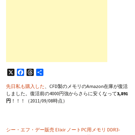
X
F
T
共
a
h
有
先日私も購入した
、CFD製のメモリのAmazon在庫が復活
c
r
しました。復活前の4000円強からさらに安くなって
3,891
e
e
円
！！！（2011/09/08時点）
b
a
o
d
o
s
k
シー・エフ・デー販売 Elixir ノートPC用メモリ DDR3-