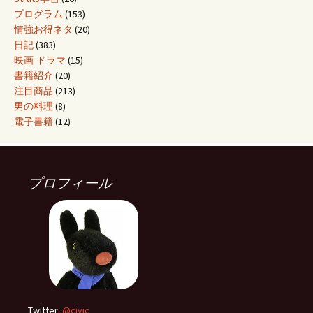
プログラム
(153)
情強お得ネタ
(20)
日記
(383)
映画-ドラマ
(15)
書籍紹介
(20)
注目商品
(213)
男の料理
(8)
電子書籍
(12)
プロフィール
Twitter:
@civic