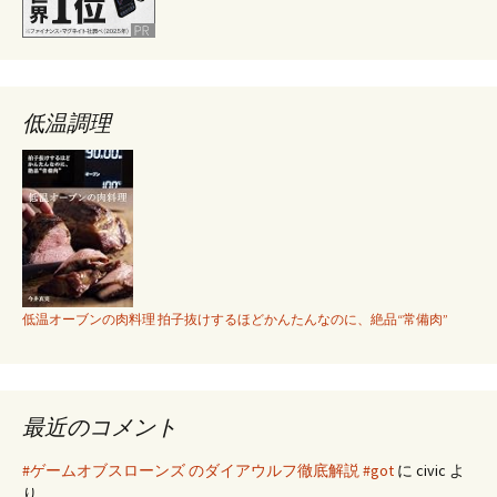
低温調理
低温オーブンの肉料理 拍子抜けするほどかんたんなのに、絶品“常備肉”
最近のコメント
#ゲームオブスローンズ のダイアウルフ徹底解説 #got
に
civic
よ
り