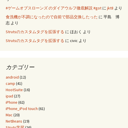
#ゲームオブスローンズ のダイアウルフ徹底解説 #got
に
jkt8
より
食洗機が不調になったので自前で部品交換したった
に
平島 博
志
より
Strutsのカスタムタグを拡張する
に
ほおく
より
Strutsのカスタムタグを拡張する
に
civic
より
カテゴリー
android
(12)
camp
(41)
HootSuite
(16)
ipad
(27)
iPhone
(62)
iPhone_iPod touch
(61)
Mac
(20)
NetBeans
(19)
Struts学習
(26)