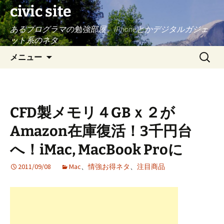
civic site
あるプログラマの勉強部屋。iPhoneとかデジタルガジェ
ット系のネタ
コ
検
メニュー
ン
索:
テ
ン
ツ
CFD製メモリ４GBｘ２が
へ
ス
Amazon在庫復活！3千円台
キ
へ！iMac, MacBook Proに
ッ
プ
2011/09/08
Mac
、
情強お得ネタ
、
注目商品