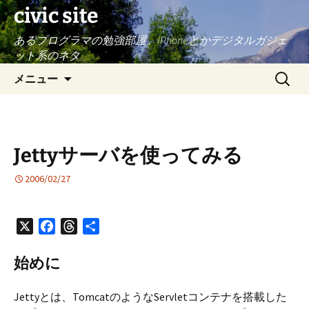
civic site
あるプログラマの勉強部屋。iPhoneとかデジタルガジェ
ット系のネタ
コ
検
メニュー
ン
索:
テ
ン
ツ
Jettyサーバを使ってみる
へ
ス
2006/02/27
キ
ッ
プ
X
F
T
共
a
h
有
c
r
始めに
e
e
b
a
Jettyとは、TomcatのようなServletコンテナを搭載した