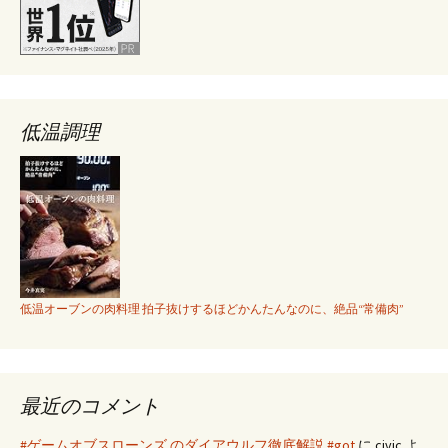
低温調理
低温オーブンの肉料理 拍子抜けするほどかんたんなのに、絶品“常備肉”
最近のコメント
#ゲームオブスローンズ のダイアウルフ徹底解説 #got
に
civic
よ