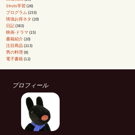
Struts学習
(26)
プログラム
(153)
情強お得ネタ
(20)
日記
(383)
映画-ドラマ
(15)
書籍紹介
(20)
注目商品
(213)
男の料理
(8)
電子書籍
(12)
プロフィール