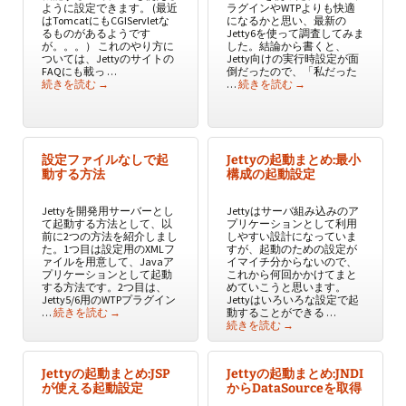
ように設定できます。 (最近
ラグインやWTPよりも快適
はTomcatにもCGIServletな
になるかと思い、最新の
るものがあるようです
Jetty6を使って調査してみま
が。。。） これのやり方に
した。結論から書くと、
ついては、Jettyのサイトの
Jetty向けの実行時設定が面
FAQにも載っ …
倒だったので、「私だった
CGIの利用
Jetty6を開発に使う
続きを読む
→
…
続きを読む
→
設定ファイルなしで起
Jettyの起動まとめ:最小
動する方法
構成の起動設定
Jettyを開発用サーバーとし
Jettyはサーバ組み込みのア
て起動する方法として、以
プリケーションとして利用
前に2つの方法を紹介しまし
しやすい設計になっていま
た。1つ目は設定用のXMLフ
すが、起動のための設定が
ァイルを用意して、Javaア
イマイチ分からないので、
プリケーションとして起動
これから何回かかけてまと
する方法です。2つ目は、
めていこうと思います。
Jetty5/6用のWTPプラグイン
Jettyはいろいろな設定で起
設定ファイルなしで起動する方法
…
続きを読む
→
動することができる …
Jettyの起動まとめ:最
続きを読む
→
Jettyの起動まとめ:JSP
Jettyの起動まとめ:JNDI
が使える起動設定
からDataSourceを取得