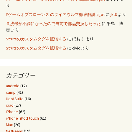
り
#ゲームオブスローンズ のダイアウルフ徹底解説 #got
に
jkt8
より
食洗機が不調になったので自前で部品交換したった
に
平島 博
志
より
Strutsのカスタムタグを拡張する
に
ほおく
より
Strutsのカスタムタグを拡張する
に
civic
より
カテゴリー
android
(12)
camp
(41)
HootSuite
(16)
ipad
(27)
iPhone
(62)
iPhone_iPod touch
(61)
Mac
(20)
NetBeans
(19)