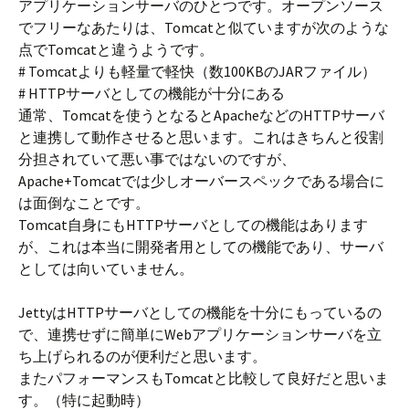
o
d
アプリケーションサーバのひとつです。オープンソース
o
s
でフリーなあたりは、Tomcatと似ていますが次のような
k
点でTomcatと違うようです。
# Tomcatよりも軽量で軽快（数100KBのJARファイル）
# HTTPサーバとしての機能が十分にある
通常、Tomcatを使うとなるとApacheなどのHTTPサーバ
と連携して動作させると思います。これはきちんと役割
分担されていて悪い事ではないのですが、
Apache+Tomcatでは少しオーバースペックである場合に
は面倒なことです。
Tomcat自身にもHTTPサーバとしての機能はあります
が、これは本当に開発者用としての機能であり、サーバ
としては向いていません。
JettyはHTTPサーバとしての機能を十分にもっているの
で、連携せずに簡単にWebアプリケーションサーバを立
ち上げられるのが便利だと思います。
またパフォーマンスもTomcatと比較して良好だと思いま
す。（特に起動時）