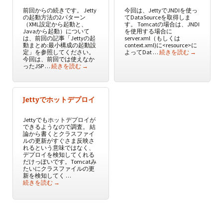
前回からの続きです。 Jetty
今回は、JettyでJNDIを使っ
の起動方法の2パターン
てDataSourceを取得しま
（XML設定から起動と、
す。 Tomcatの場合は、JNDI
Javaから起動）について
を使用する場合に
は、前回の記事「Jettyの起
server.xml（もしくは
動まとめ:最小構成の起動設
context.xml)に<resource>に
Jettyの起動
定」を参照してください。
よってDat …
続きを読む
→
今回は、前回では使えなか
Jettyの起動まとめ:JSPが使える起動設定
ったJSP …
続きを読む
→
Jettyでホットデプロイ
Jettyでもホットデプロイが
できるようなので調査。 結
論から書くとクラスファイ
ルの更新がすぐさま反映さ
れるという意味ではなく、
デプロイを検知してくれる
だけっぽいです。Tomcatみ
たいにクラスファイルの更
新を検知してく …
Jettyでホットデプロイ
続きを読む
→