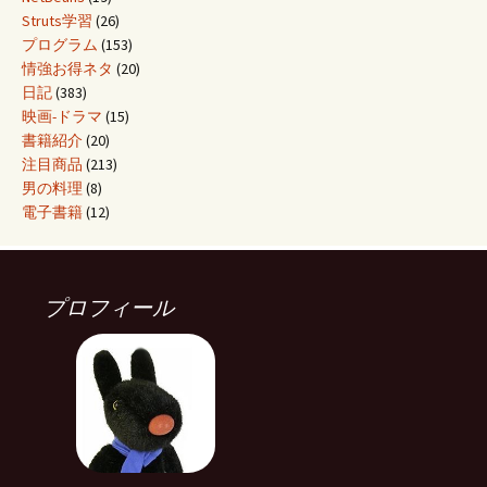
Struts学習
(26)
プログラム
(153)
情強お得ネタ
(20)
日記
(383)
映画-ドラマ
(15)
書籍紹介
(20)
注目商品
(213)
男の料理
(8)
電子書籍
(12)
プロフィール