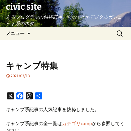
civic site
あるプログラマの勉強部屋。iPhoneとかデジタルガジェ
ット系のネタ
コ
検
メニュー
ン
索:
テ
ン
ツ
キャンプ特集
へ
ス
2021/03/13
キ
ッ
プ
X
F
T
共
a
h
有
キャンプ系記事の人気記事を抜粋しました。
c
r
e
e
キャンプ系記事の全一覧は
カテゴリcamp
から参照してく
b
a
ださい。