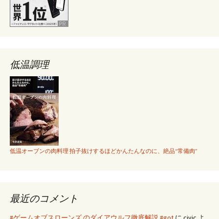
低温調理
低温オーブンの肉料理 拍子抜けするほどかんたんなのに、絶品“常備肉”
最近のコメント
#ゲームオブスローンズ のダイアウルフ徹底解説 #got
に
civic
よ