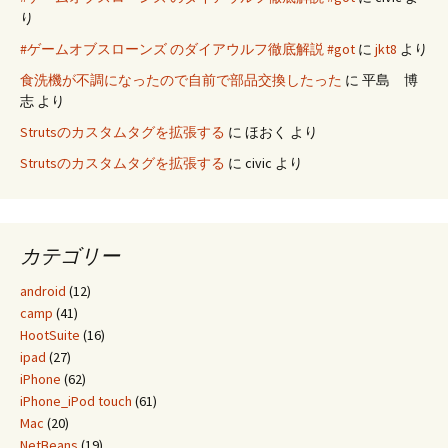
り
#ゲームオブスローンズ のダイアウルフ徹底解説 #got
に
jkt8
より
食洗機が不調になったので自前で部品交換したった
に
平島 博
志
より
Strutsのカスタムタグを拡張する
に
ほおく
より
Strutsのカスタムタグを拡張する
に
civic
より
カテゴリー
android
(12)
camp
(41)
HootSuite
(16)
ipad
(27)
iPhone
(62)
iPhone_iPod touch
(61)
Mac
(20)
NetBeans
(19)