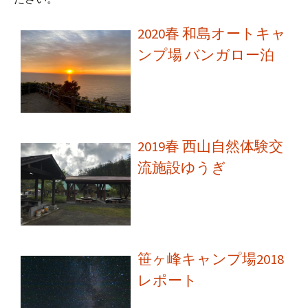
o
d
o
s
2020春 和島オートキャ
k
ンプ場 バンガロー泊
2019春 西山自然体験交
流施設ゆうぎ
笹ヶ峰キャンプ場2018
レポート