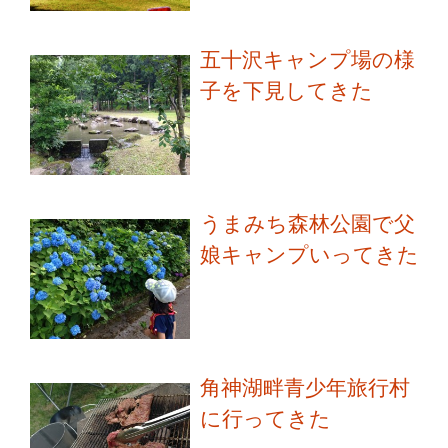
五十沢キャンプ場の様
子を下見してきた
うまみち森林公園で父
娘キャンプいってきた
角神湖畔青少年旅行村
に行ってきた