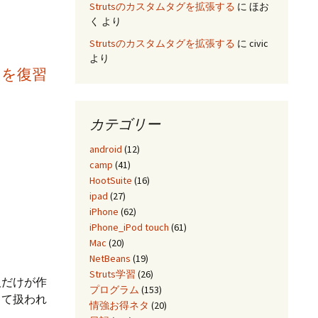
Strutsのカスタムタグを拡張する
に
ほお
く
より
Strutsのカスタムタグを拡張する
に
civic
より
？を復習
カテゴリー
android
(12)
camp
(41)
HootSuite
(16)
ipad
(27)
iPhone
(62)
iPhone_iPod touch
(61)
Mac
(20)
NetBeans
(19)
Struts学習
(26)
人だけが作
プログラム
(153)
して扱われ
情強お得ネタ
(20)