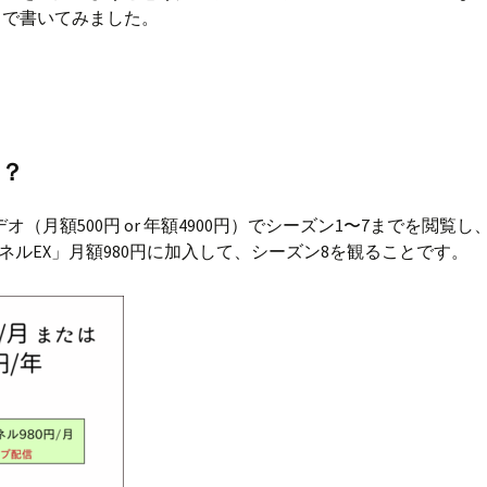
しで書いてみました。
？
（月額500円 or 年額4900円）でシーズン1〜7までを閲覧し
ルEX」月額980円に加入して、シーズン8を観ることです。