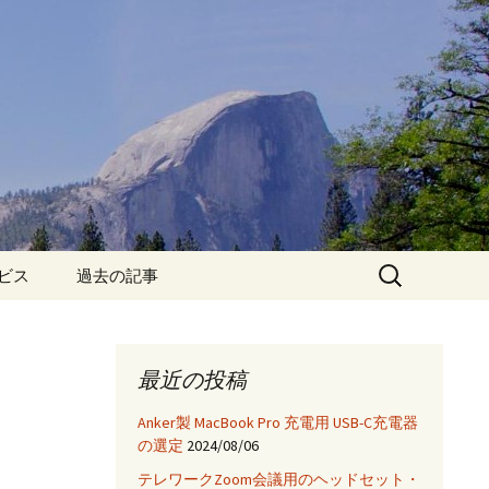
検
ービス
過去の記事
索:
iPhone6保護フィルム特
集!
最近の投稿
iPhone7 フィルム・ケー
ス特集!
Anker製 MacBook Pro 充電用 USB-C充電器
の選定
2024/08/06
App
テレワークZoom会議用のヘッドセット・