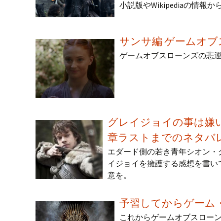
小説版やWikipediaの情
サンサ編 ゲームオブ
ゲームオブスローンズの悲
グレイジョイの事は嫌
章ラストまでのネタバ
エダード側の若き青年シオン・
イジョイを擁護する感想を書い
意を。
予習してからゲーム
これからゲームオブスローン