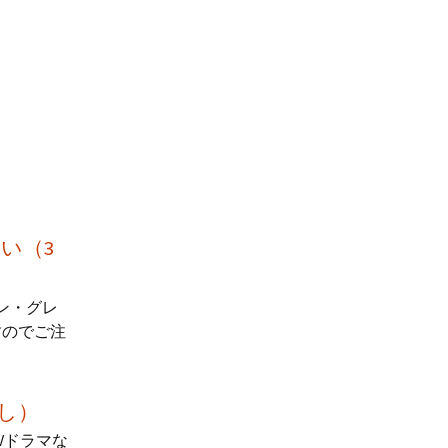
い（3
ン・グレ
すのでご注
し）
Vドラマな