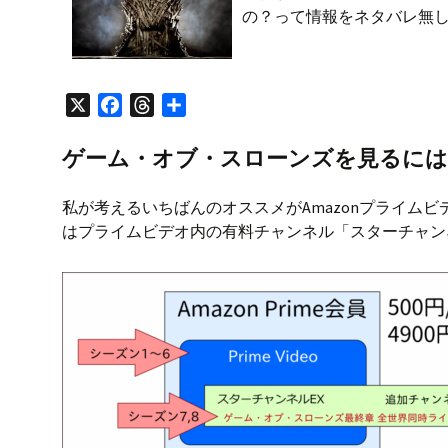
の？って情報をネタバレ無
X
F
T
共
a
h
有
c
r
ゲーム・オブ・スローンズを見るには
e
e
b
a
私が考えるいちばんのオススメがAmazonプライムビデオ
o
d
はプライムビデオ内の有料チャンネル「スターチャンネ
o
s
k