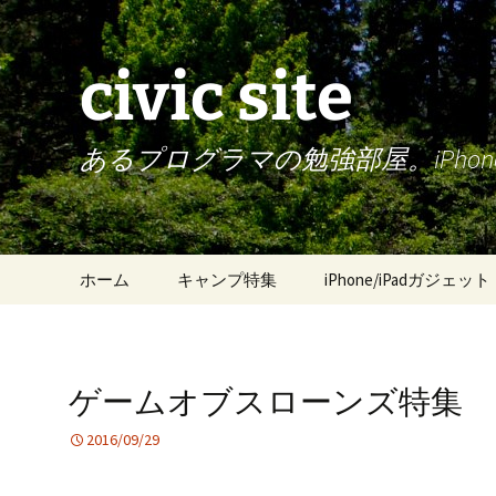
civic site
あるプログラマの勉強部屋。iPh
コ
ホーム
キャンプ特集
iPhone/iPadガジェット
ン
テ
ン
ツ
ゲームオブスローンズ特集
へ
ス
2016/09/29
キ
ッ