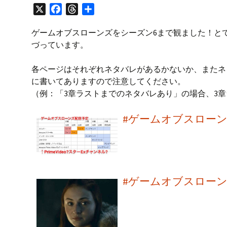
プ
X
F
T
共
a
h
有
ゲームオブスローンズをシーズン6まで観ました！と
c
r
づっています。
e
e
b
a
各ページはそれぞれネタバレがあるかないか、またネ
o
d
に書いてありますので注意してください。
o
s
（例：「3章ラストまでのネタバレあり」の場合、3
k
#ゲームオブスローン
#ゲームオブスローン