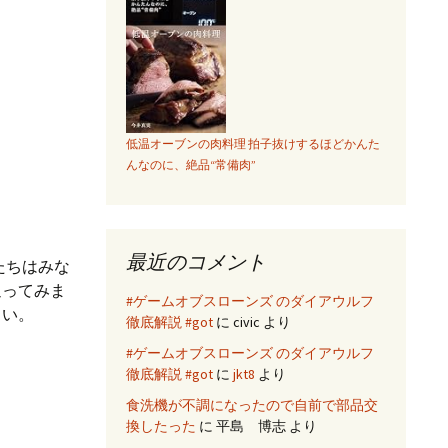
低温オーブンの肉料理 拍子抜けするほどかんた
んなのに、絶品“常備肉”
最近のコメント
たちはみな
返ってみま
#ゲームオブスローンズ のダイアウルフ
さい。
徹底解説 #got
に
civic
より
#ゲームオブスローンズ のダイアウルフ
徹底解説 #got
に
jkt8
より
食洗機が不調になったので自前で部品交
換したった
に
平島 博志
より