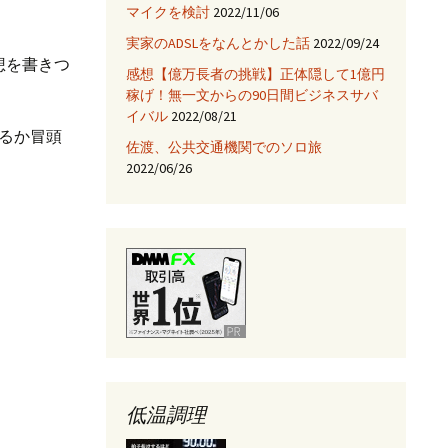
マイクを検討
2022/11/06
JNIを使ってみる
実家のADSLをなんとかした話
2022/09/24
Fix HootSuiteの入手
想を書きつ
感想【億万長者の挑戦】正体隠して1億円
稼げ！無一文からの90日間ビジネスサバ
AjaxTagsを使ってみる
イバル
2022/08/21
るか冒頭
佐渡、公共交通機関でのソロ旅
eclipse -乗り換え→
NetBeans
2022/06/26
Jettyサーバを使ってみ
る
低温調理