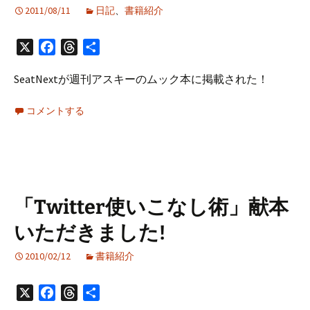
い
2011/08/11
日記
、
書籍紹介
か
ら
X
Facebook
Threads
共
脱
有
け
SeatNextが週刊アスキーのムック本に掲載された！
だ
そ
コメントする
う！
−
「ま
じ
め
「Twitter使いこなし術」献本
の
罠」
いただきました!
2010/02/12
書籍紹介
X
Facebook
Threads
共
有