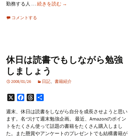
「プ
勤務する人 …
続きを読む
→
を
ロ
読
コメントする
グ
ん
ラ
だ
マ
の
完
全
休日は読書でもしながら勉強
常
しましょう
識」
を
2008/01/26
日記
、
書籍紹介
読
ん
X
Facebook
Threads
共
だ
有
週末、休日は読書をしながら自分を成長させようと思い
ます。名づけて週末勉強企画。 最近、Amazonのポイン
トをたくさん使って話題の書籍をたくさん購入しまし
た。また懸賞やアンケートのプレゼントでも結構書籍が