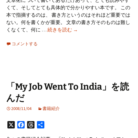
文章術について書いてあるだけあって、とても読みやす
た!
くて、そしてとても具体的で分かりやすい本です。 この
本で指摘するのは、 書き方というのはそれほど重要では
ない。何を書くかが重要。 文章の書き方そのものは難し
「頭
くなくて、何に …
続きを読む
→
の
コメントする
良
く
な
る
短
い、
「My Job Went To India」を読
短
んだ
い
文
2008/11/04
書籍紹介
章
術」
X
Facebook
Threads
共
を
有
読