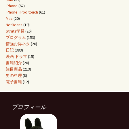
iPhone
(62)
iPhone_iPod touch
(61)
Mac
(20)
NetBeans
(19)
Struts学習
(26)
プログラム
(153)
情強お得ネタ
(20)
日記
(383)
映画-ドラマ
(15)
書籍紹介
(20)
注目商品
(213)
男の料理
(8)
電子書籍
(12)
プロフィール