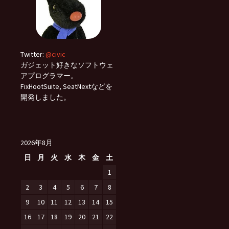
Twitter:
@civic
ガジェット好きなソフトウェ
アプログラマー。
FixHootSuite, SeatNextなどを
開発しました。
2026年8月
日
月
火
水
木
金
土
1
2
3
4
5
6
7
8
9
10
11
12
13
14
15
16
17
18
19
20
21
22