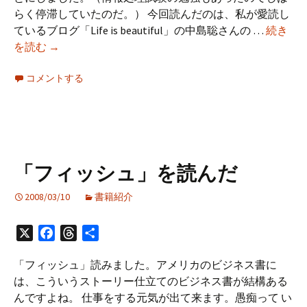
らく停滞していたのだ。） 今回読んだのは、私が愛読し
ているブログ「Life is beautiful」の中島聡さんの …
続き
「お
を読む
→
も
コメントする
て
な
し
の
経
営
「フィッシュ」を読んだ
学」
を
2008/03/10
書籍紹介
読
ん
X
Facebook
Threads
共
だ
有
「フィッシュ」読みました。アメリカのビジネス書に
は、こういうストーリー仕立てのビジネス書が結構ある
んですよね。 仕事をする元気が出て来ます。愚痴って い