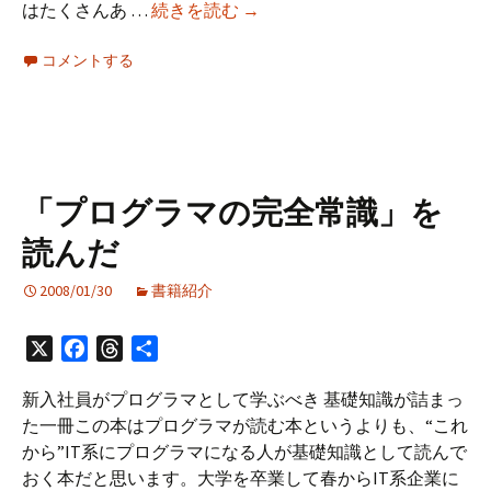
「仕
はたくさんあ …
続きを読む
→
事
コメントする
を
100
倍
楽
し
く
「プログラマの完全常識」を
す
読んだ
る
プ
2008/01/30
書籍紹介
ロ
ジ
X
Facebook
Threads
共
ェ
有
ク
新入社員がプログラマとして学ぶべき 基礎知識が詰まっ
ト
た一冊この本はプログラマが読む本というよりも、“これ
攻
から”IT系にプログラマになる人が基礎知識として読んで
略
おく本だと思います。大学を卒業して春からIT系企業に
本」