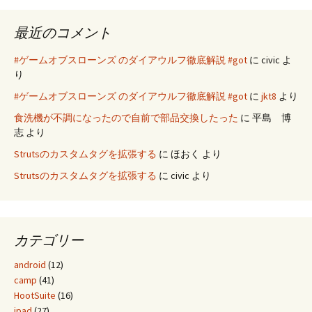
最近のコメント
#ゲームオブスローンズ のダイアウルフ徹底解説 #got
に
civic
よ
り
#ゲームオブスローンズ のダイアウルフ徹底解説 #got
に
jkt8
より
食洗機が不調になったので自前で部品交換したった
に
平島 博
志
より
Strutsのカスタムタグを拡張する
に
ほおく
より
Strutsのカスタムタグを拡張する
に
civic
より
カテゴリー
android
(12)
camp
(41)
HootSuite
(16)
ipad
(27)