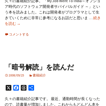
久々の書籍紹介記事。 「My Job Went To India～オフショ
ん
ア時代のソフトウェア開発者サバイバルガイド ～」とい
だ
う本を読みました。これは開発者がプログラマとして生
きていくために非常に参考になるお話だと思いま …
続き
「My
を読む
→
Job
コメントする
Went
To
India」
を
読
ん
「暗号解読」を読んだ
だ
2008/09/25
書籍紹介
X
Facebook
Threads
共
有
久々の書籍紹介記事です。 最近、通勤時間が長くなった
ので、読書量が増加しました。これからもどんどん本を