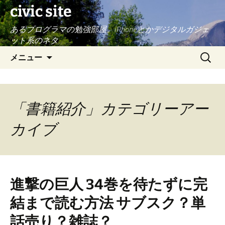
civic site
あるプログラマの勉強部屋。iPhoneとかデジタルガジェ
ット系のネタ
コ
検
メニュー
ン
索:
テ
ン
ツ
「書籍紹介」カテゴリーアー
へ
ス
カイブ
キ
ッ
プ
進撃の巨人 34巻を待たずに完
結まで読む方法 サブスク？単
話売り？雑誌？