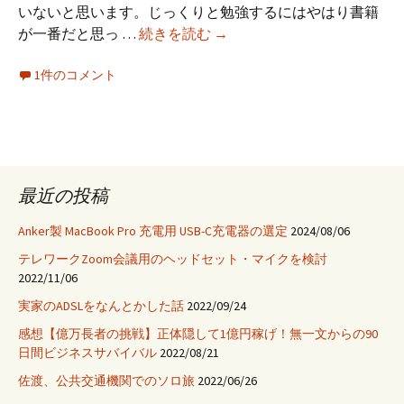
いないと思います。じっくりと勉強するにはやはり書籍
Java
が一番だと思っ …
続きを読む
→
学
1件のコメント
習
の
良
書
紹
介
最近の投稿
と
比
Anker製 MacBook Pro 充電用 USB-C充電器の選定
2024/08/06
較
テレワークZoom会議用のヘッドセット・マイクを検討
（入
2022/11/06
門
実家のADSLをなんとかした話
2022/09/24
書
感想【億万長者の挑戦】正体隠して1億円稼げ！無一文からの90
編）
日間ビジネスサバイバル
2022/08/21
佐渡、公共交通機関でのソロ旅
2022/06/26