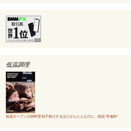
低温調理
低温オーブンの肉料理 拍子抜けするほどかんたんなのに、絶品“常備肉”