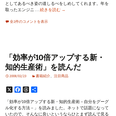
としてあるべき姿の道しるべをしめしてくれます。年を
「プ
取ったエンジニ …
続きを読む
→
ロ
全2件のコメントを表示
グ
ラ
マ
ー
現
役
「効率が10倍アップする新・
続
知的生産術」を読んだ
行」
を
2008/02/23
書籍紹介
、
注目商品
読
ん
X
Facebook
Threads
共
だ
有
「効率が10倍アップする新・知的生産術－自分をグーグ
ル化する方法－」を読みました。ネットで話題になって
いたので、そんなに良いというならひとまず読んで見る