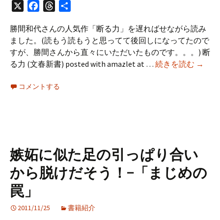
X
Facebook
Threads
共
誌？
有
勝間和代さんの人気作「断る力」を遅ればせながら読み
ました。(読もう読もうと思ってて後回しになってたので
すが、勝間さんから直々にいただいたものです。。。) 断
断
る力 (文春新書) posted with amazlet at …
続きを読む
→
る
コメントする
力
を
読
ん
だ
嫉妬に似た足の引っぱり合い
から脱けだそう！−「まじめの
罠」
2011/11/25
書籍紹介