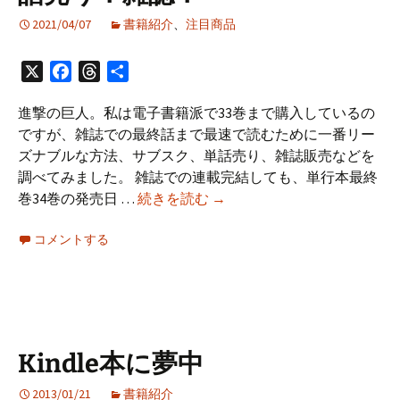
2021/04/07
書籍紹介
、
注目商品
X
Facebook
Threads
共
有
進撃の巨人。私は電子書籍派で33巻まで購入しているの
ですが、雑誌での最終話まで最速で読むために一番リー
ズナブルな方法、サブスク、単話売り、雑誌販売などを
調べてみました。 雑誌での連載完結しても、単行本最終
進
巻34巻の発売日 …
続きを読む
→
撃
コメントする
の
巨
人
34
巻
を
Kindle本に夢中
待
た
2013/01/21
書籍紹介