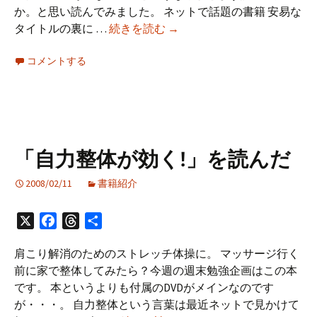
か。と思い読んでみました。 ネットで話題の書籍 安易な
「効
タイトルの裏に …
続きを読む
→
率
コメントする
が
10
倍
ア
ッ
プ
「自力整体が効く!」を読んだ
す
る
2008/02/11
書籍紹介
新・
知
X
Facebook
Threads
共
的
有
生
肩こり解消のためのストレッチ体操に。 マッサージ行く
産
前に家で整体してみたら？今週の週末勉強企画はこの本
術」
です。 本というよりも付属のDVDがメインなのです
を
が・・・。 自力整体という言葉は最近ネットで見かけて
読