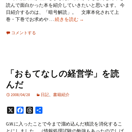
読んで面白かった本を紹介していきたいと思います。 今
日紹介するのは、「暗号解読」。 文庫本化されて上
「暗
巻・下巻でお求めや …
続きを読む
→
号
コメントする
解
読」
を
読
ん
だ
「おもてなしの経営学」を読
んだ
2008/04/28
日記
、
書籍紹介
X
Facebook
Threads
共
有
G.W.に入ったことで今まで溜め込んだ積読を消化するこ
とにしました。（情報処理試験の勉強もあったのでしば