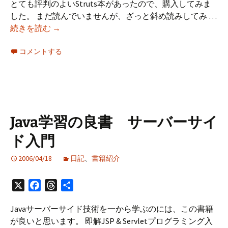
とても評判のよいStruts本があったので、購入してみま
した。 まだ読んでいませんが、ざっと斜め読みしてみ …
Java
続きを読む
→
学
コメントする
習
の
良
書
Struts
に
Java学習の良書 サーバーサイ
よ
ド入門
る
Web
2006/04/18
日記
、
書籍紹介
ア
プ
X
Facebook
Threads
共
リ
有
ケ
Javaサーバーサイド技術を一から学ぶのには、この書籍
ー
が良いと思います。 即解JSP & Servletプログラミング入
シ