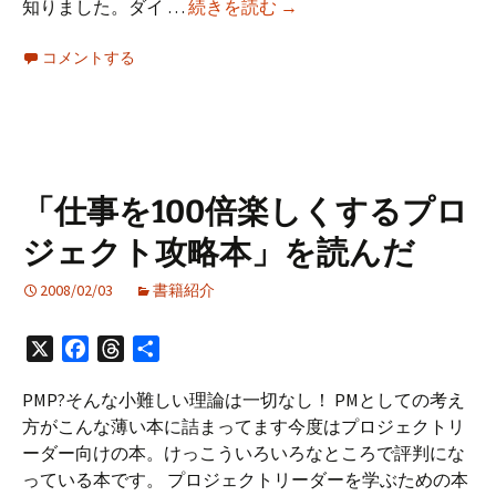
「自
知りました。ダイ …
続きを読む
→
ん
力
だ
コメントする
整
体
が
効
く!」
を
「仕事を100倍楽しくするプロ
読
ジェクト攻略本」を読んだ
ん
だ
2008/02/03
書籍紹介
X
Facebook
Threads
共
有
PMP?そんな小難しい理論は一切なし！ PMとしての考え
方がこんな薄い本に詰まってます今度はプロジェクトリ
ーダー向けの本。けっこういろいろなところで評判にな
っている本です。 プロジェクトリーダーを学ぶための本