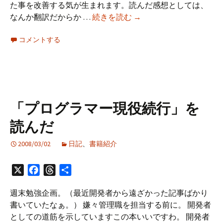
た事を改善する気が生まれます。読んだ感想としては、
「フ
なんか翻訳だからか …
続きを読む
→
ィ
コメントする
ッ
シ
ュ」
を
読
ん
「プログラマー現役続行」を
だ
読んだ
2008/03/02
日記
、
書籍紹介
X
Facebook
Threads
共
有
週末勉強企画。（最近開発者から遠ざかった記事ばかり
書いていたなぁ。） 嫌々管理職を担当する前に。 開発者
としての道筋を示していますこの本いいですわ。 開発者