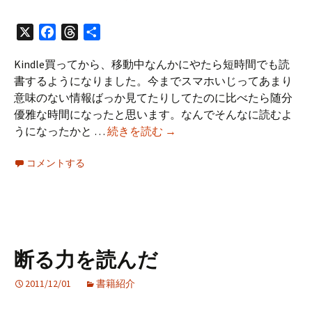
ず
に
X
Facebook
Threads
共
完
有
結
Kindle買ってから、移動中なんかにやたら短時間でも読
ま
書するようになりました。今までスマホいじってあまり
で
意味のない情報ばっか見てたりしてたのに比べたら随分
読
優雅な時間になったと思います。なんでそんなに読むよ
む
Kindle
うになったかと …
続きを読む
→
方
本
法
コメントする
に
サ
夢
ブ
中
ス
ク？
単
断る力を読んだ
話
売
2011/12/01
書籍紹介
り？
雑