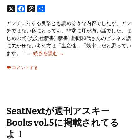
X
Facebook
Threads
共
有
アンチに対する反撃とも読めそうな内容でしたが、アン
チではない私にとっても、非常に耳が痛い話でした。 ま
じめの罠 (光文社新書) [新書] 勝間和代さんのビジネス話
に欠かせない考え方は「生産性」「効率」だと思ってい
嫉
ます。「 …
続きを読む
→
妬
コメントする
に
似
た
足
の
引
SeatNextが週刊アスキー
っ
Books vol.5に掲載されてる
ぱ
り
よ！
合