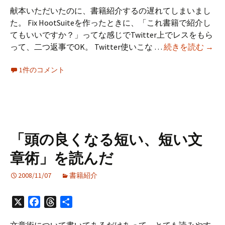
献本いただいたのに、書籍紹介するの遅れてしまいまし
た。 Fix HootSuiteを作ったときに、「これ書籍で紹介し
てもいいですか？」ってな感じでTwitter上でレスをもら
「Twi
って、二つ返事でOK。 Twitter使いこな …
続きを読む
→
使
1件のコメント
い
こ
な
し
術」
献
「頭の良くなる短い、短い文
本
章術」を読んだ
い
た
2008/11/07
書籍紹介
だ
き
X
Facebook
Threads
共
ま
有
し