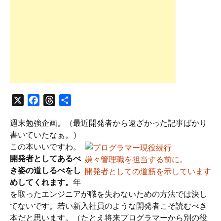
X
F
T
共
a
h
有
週末勉強企画。（最近開発者から遠ざかった記事ばかり
c
r
書いていたなぁ。）
e
e
この本いいですわ。
b
a
開発者としてあるべ
o
d
嫌々管理職を担当する前に。
き姿の道しるべをし
o
s
開発者としての道筋を示しています
めしてくれます。
年
k
を取ったエンジニアが職を失わないための方法では決し
てないです。若い新入社員のような開発者こそ読むべき
本だと思います。（たとえ将来プログラマーから別の役