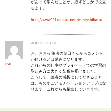
ョ
があって学んだことが、必ずどこかで役立
ちます。
ン
http://www001.upp.so-net.ne.jp/yshibata/
2008/03/16 1:14 AM
お、おおっ!筆者の柴田さんからコメント
が頂けるとは励みになります。
civic
これからの仕事やプライベートでの学習の
取組み方に大きく影響を受けました。
こうして一読者の感想にしてださること
は、ものすごいモチベーションアップにな
ります。これからも精進していきます。