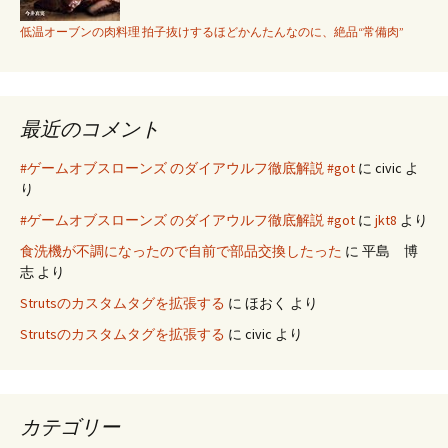
低温オーブンの肉料理 拍子抜けするほどかんたんなのに、絶品“常備肉”
最近のコメント
#ゲームオブスローンズ のダイアウルフ徹底解説 #got
に
civic
よ
り
#ゲームオブスローンズ のダイアウルフ徹底解説 #got
に
jkt8
より
食洗機が不調になったので自前で部品交換したった
に
平島 博
志
より
Strutsのカスタムタグを拡張する
に
ほおく
より
Strutsのカスタムタグを拡張する
に
civic
より
カテゴリー