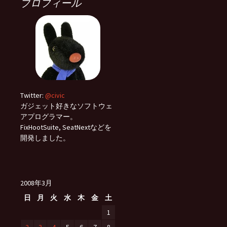
プロフィール
Twitter:
@civic
ガジェット好きなソフトウェ
アプログラマー。
FixHootSuite, SeatNextなどを
開発しました。
2008年3月
日
月
火
水
木
金
土
1
2
3
4
5
6
7
8