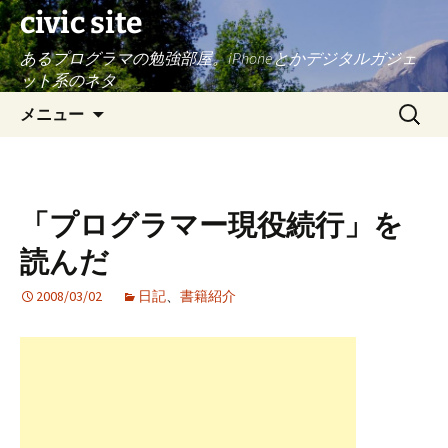
civic site
あるプログラマの勉強部屋。iPhoneとかデジタルガジェ
ット系のネタ
コ
検
メニュー
ン
索:
テ
ン
ツ
「プログラマー現役続行」を
へ
ス
読んだ
キ
ッ
2008/03/02
日記
、
書籍紹介
プ