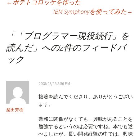
投
←
ポテトコロッケを作った
IBM Symphonyを使ってみた
→
稿
「
「プログラマー現役続行」を
ナ
読んだ
」への2件のフィードバ
ック
ビ
ゲ
2008/03/15 5:56 PM
拙著を読んでくださり、ありがとうござい
ー
ます。
柴田芳樹
シ
業務に関係がなくても、興味があることを
勉強するというのは必要ですね。本でも述
べましたが、長い開発経験の中では、興味