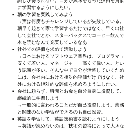
識しか得られない。自分が興味をもった技術を貪欲
に学習するようにしたい。
朝の学習を実践してみよう
→実は何度もチャレンジしているが失敗している。
朝早く起きて家で学習するだけではなく、早く出社
して会社でとか、スターバックスでコーヒー飲んで
本を読むなんて充実しているなあ
社外での評価を求めて活動しよう
→日本におけるソフトウェア業界は、プログラマ→
安くて若い人。マネージャー→高くて偉い人。とい
う認識が多い。そんな中で自分が活躍していくため
には、会社内における相対的評価だけではなく、社
外における絶対的な評価を求めるようにしたい。
会社に頼らず、時間とお金を自分自身に投資して、
継続的に学習しよう
→一般的に言われることだが自己投資しよう。業務
と関連のない学習ができるのも自己投資。
英語を学習して、英語技術書を読むようにしよう
→英語が読めないのは、技術の習得にとって大きな