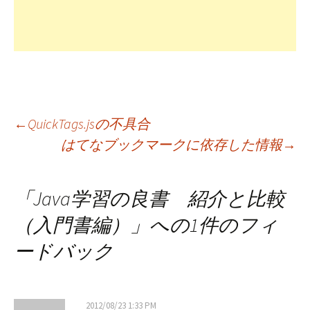
投
←
QuickTags.jsの不具合
はてなブックマークに依存した情報
→
稿
「
Java学習の良書 紹介と比較
ナ
（入門書編）
」への1件のフィ
ードバック
ビ
ゲ
2012/08/23 1:33 PM