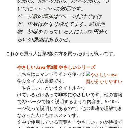
の対応、JPAへの対応、JSFへの対応、つ
いでにTomcat6への対応です。
ページ数の増加は4ページだけですけ
ど、中身はかなり増えてます。結構別
物。初版をもっている人にも2000円分く
らいの価値はあるかと。
これから買う人は第2版の方を買ったほうが良いです。
やさしいJava 第3版 やさしいシリーズ
こちらはコマンドラインを使って
学ぶタイプの書籍です。
図が分かりやすい
「やさしい」というタイトルをつ
けているだけあって
非常にやさしい
です。他の書籍
で2,3ページで軽く説明するような内容を、5~10ペ
ージ使って説明してあるので、他の書籍で理解でき
なかった人にもオススメです。
文中で使用している言葉も「やさしい」のが特徴で