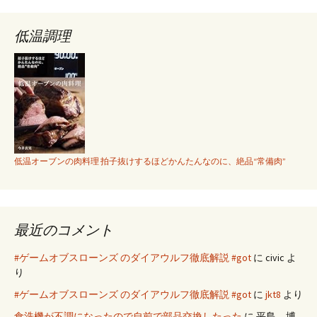
低温調理
低温オーブンの肉料理 拍子抜けするほどかんたんなのに、絶品“常備肉”
最近のコメント
#ゲームオブスローンズ のダイアウルフ徹底解説 #got
に
civic
よ
り
#ゲームオブスローンズ のダイアウルフ徹底解説 #got
に
jkt8
より
食洗機が不調になったので自前で部品交換したった
に
平島 博