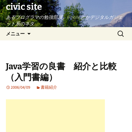
civic site
あるプログラマの勉強部屋。iPhoneとかデジタルガジェ
ット系のネタ
コ
検
メニュー
ン
索:
テ
ン
ツ
Java学習の良書 紹介と比較
へ
ス
（入門書編）
キ
ッ
2006/04/09
書籍紹介
プ