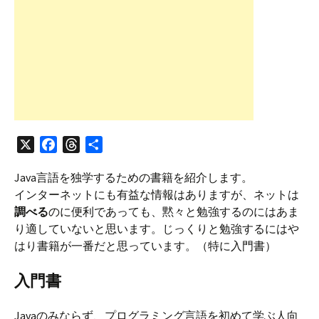
X
F
T
共
a
h
有
Java言語を独学するための書籍を紹介します。
c
r
インターネットにも有益な情報はありますが、ネットは
e
e
調べる
のに便利であっても、黙々と勉強するのにはあま
b
a
り適していないと思います。じっくりと勉強するにはや
o
d
はり書籍が一番だと思っています。（特に入門書）
o
s
k
入門書
Javaのみならず、プログラミング言語を初めて学ぶ人向