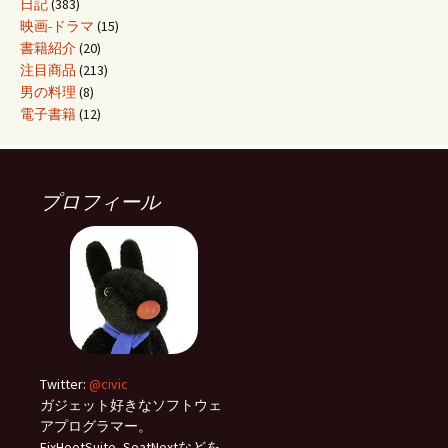
日記
(383)
映画-ドラマ
(15)
書籍紹介
(20)
注目商品
(213)
男の料理
(8)
電子書籍
(12)
プロフィール
Twitter:
@civic
ガジェット好きなソフトウェ
アプログラマー。
FixHootSuite, SeatNextなどを