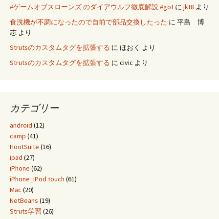
#ゲームオブスローンズ のダイアウルフ徹底解説 #got
に
jkt8
より
食洗機が不調になったので自前で部品交換したった
に
平島 博
志
より
Strutsのカスタムタグを拡張する
に
ほおく
より
Strutsのカスタムタグを拡張する
に
civic
より
カテゴリー
android
(12)
camp
(41)
HootSuite
(16)
ipad
(27)
iPhone
(62)
iPhone_iPod touch
(61)
Mac
(20)
NetBeans
(19)
Struts学習
(26)