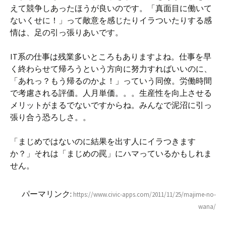
えて競争しあったほうが良いのです。「真面目に働いて
ないくせに！」って敵意を感じたりイラついたりする感
情は、足の引っ張りあいです。
IT系の仕事は残業多いところもありますよね。仕事を早
く終わらせて帰ろうという方向に努力すればいいのに、
「あれっ？もう帰るのかよ！」っていう同僚。労働時間
で考慮される評価。人月単価。。。生産性を向上させる
メリットがまるでないですからね。みんなで泥沼に引っ
張り合う恐ろしさ。。
「まじめではないのに結果を出す人にイラつきます
か？」それは「まじめの罠」にハマっているかもしれま
せん。
パーマリンク:
https://www.civic-apps.com/2011/11/25/majime-no-
wana/