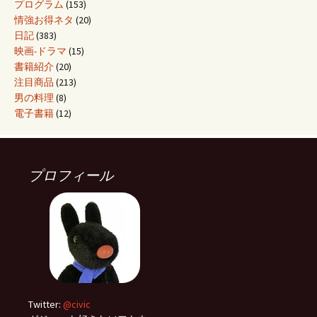
プログラム
(153)
情強お得ネタ
(20)
日記
(383)
映画-ドラマ
(15)
書籍紹介
(20)
注目商品
(213)
男の料理
(8)
電子書籍
(12)
プロフィール
Twitter:
@civic