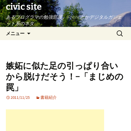
civic site
あるプログラマの勉強部屋。iPhoneとかデジタルガジェ
ット系のネタ
コ
検
メニュー
ン
索:
テ
ン
ツ
嫉妬に似た足の引っぱり合い
へ
ス
から脱けだそう！−「まじめの
キ
罠」
ッ
プ
2011/11/25
書籍紹介