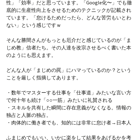
性」「効率」だと思っています。「Google化〜」でも徹
底的に生産性向上をさせるためのテクニックが記載され
ています。「怠けるためだったら、どんな苦労もいとわ
ない」という感じですｗ
そんな勝間さんがもっとも厄介だと感じているのが「ま
じめ教」信者たち。その人達を改宗させるべく書いた本
のようにも思えます。
どんな人が「まじめの罠」にハマっているのか？という
ことを厳しく指摘してあります。
・数年でマスターする仕事を「仕事道」みたいな言い方
で何十年も続け「○○一筋」みたいに礼賛される
・スキルを共有した瞬間に存在意義がなくなる。情報の
独占と人脈の独占。
・肉体的に働き者でも、知的には非常に怠け者→日本人
ふまじめでもいい、いかに楽をして結果をあげるかを考