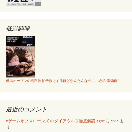
低温調理
低温オーブンの肉料理 拍子抜けするほどかんたんなのに、絶品“常備肉”
最近のコメント
#ゲームオブスローンズ のダイアウルフ徹底解説 #got
に
civic
よ
り