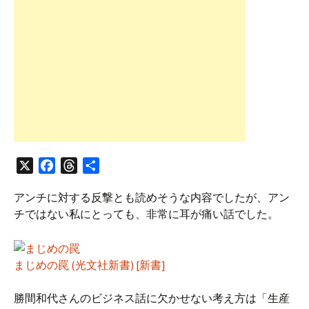
X
F
T
共
a
h
有
アンチに対する反撃とも読めそうな内容でしたが、アン
c
r
チではない私にとっても、非常に耳が痛い話でした。
e
e
b
a
o
d
o
s
まじめの罠 (光文社新書) [新書]
k
勝間和代さんのビジネス話に欠かせない考え方は「生産