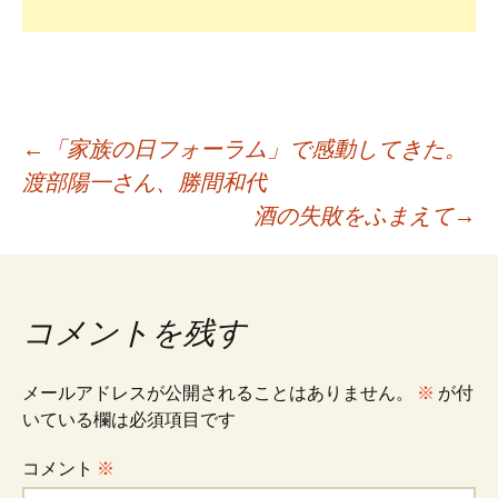
投
←
「家族の日フォーラム」で感動してきた。
渡部陽一さん、勝間和代
酒の失敗をふまえて
→
稿
ナ
コメントを残す
ビ
メールアドレスが公開されることはありません。
※
が付
いている欄は必須項目です
ゲ
コメント
※