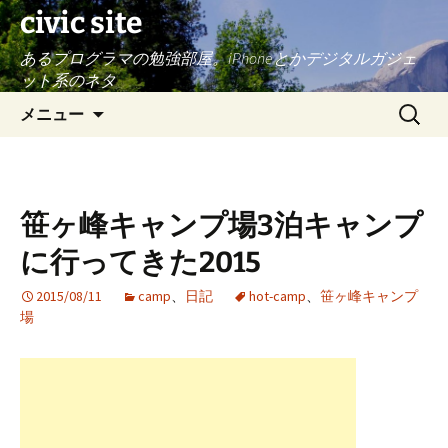
civic site
あるプログラマの勉強部屋。iPhoneとかデジタルガジェ
ット系のネタ
コ
検
メニュー
ン
索:
テ
ン
ツ
笹ヶ峰キャンプ場3泊キャンプ
へ
ス
に行ってきた2015
キ
ッ
2015/08/11
camp
、
日記
hot-camp
、
笹ヶ峰キャンプ
場
プ