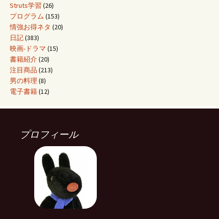
Struts学習
(26)
プログラム
(153)
情強お得ネタ
(20)
日記
(383)
映画-ドラマ
(15)
書籍紹介
(20)
注目商品
(213)
男の料理
(8)
電子書籍
(12)
プロフィール