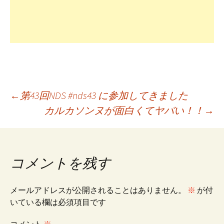
投
←
第43回NDS #nds43 に参加してきました
カルカソンヌが面白くてヤバい！！
→
稿
ナ
コメントを残す
ビ
メールアドレスが公開されることはありません。
※
が付
いている欄は必須項目です