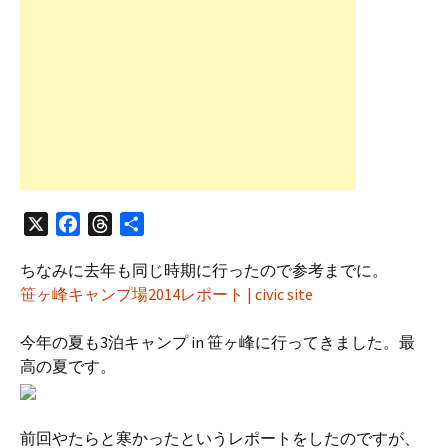
X
F
T
共
a
h
有
ちなみに去年も同じ時期に行ったので参考までに。
c
r
笹ヶ峰キャンプ場2014レポート | civic site
e
e
b
a
今年の夏も3泊キャンプ in 笹ヶ峰に行ってきました。最
o
d
高の夏です。
o
s
k
前回やたらと寒かったというレポートをしたのですが、