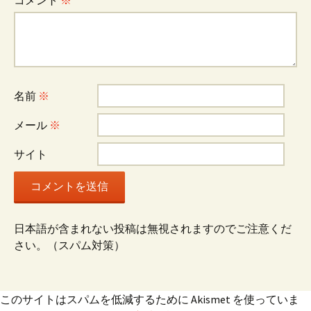
ゲ
コメント
※
ー
シ
名前
※
ョ
メール
※
サイト
ン
日本語が含まれない投稿は無視されますのでご注意くだ
さい。（スパム対策）
このサイトはスパムを低減するために Akismet を使っていま