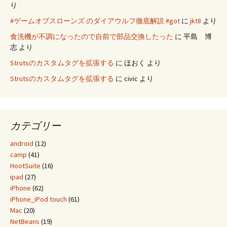
り
#ゲームオブスローンズ のダイアウルフ徹底解説 #got
に
jkt8
より
食洗機が不調になったので自前で部品交換したった
に
平島 博
志
より
Strutsのカスタムタグを拡張する
に
ほおく
より
Strutsのカスタムタグを拡張する
に
civic
より
カテゴリー
android
(12)
camp
(41)
HootSuite
(16)
ipad
(27)
iPhone
(62)
iPhone_iPod touch
(61)
Mac
(20)
NetBeans
(19)