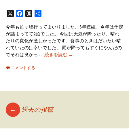
X
Facebook
Threads
共
有
今年も笹ヶ峰行ってまいりました。5年連続。今年は予定
が詰まってて2泊でした。 今回は天気が降ったり、晴れ
たりの変化が激しかったです。食事のときはだいたい晴
れていたのは幸いでした。 雨が降ってもすぐにやんだの
笹
でそれは良かっ …
続きを読む
→
ヶ
コメントする
峰
キ
ャ
ン
プ
場
投
←
過去の投稿
2018
レ
ポ