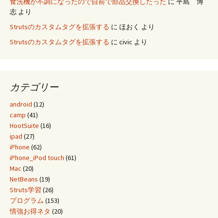
食洗機が不調になったので自前で部品交換したった
に
平島 博
志
より
Strutsのカスタムタグを拡張する
に
ほおく
より
Strutsのカスタムタグを拡張する
に
civic
より
カテゴリー
android
(12)
camp
(41)
HootSuite
(16)
ipad
(27)
iPhone
(62)
iPhone_iPod touch
(61)
Mac
(20)
NetBeans
(19)
Struts学習
(26)
プログラム
(153)
情強お得ネタ
(20)