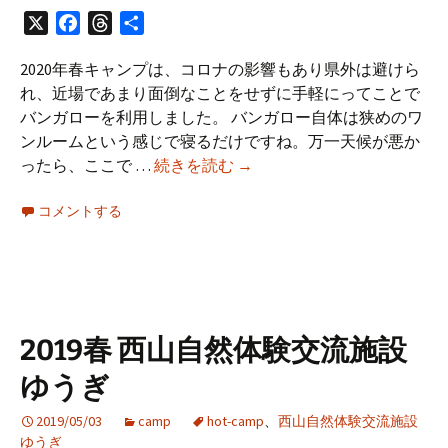
X
Facebook
Threads
共
有
2020年春キャンプは、コロナの影響もあり県外は避けら
れ、近場であまり面倒なことをせずに手軽にってことで
バンガローを利用しました。 バンガロー自体は狭めのワ
ンルームという感じで寝るだけですね。万一天候が悪か
2020
ったら、ここで …
続きを読む
→
春
コメントする
和
島
オ
ー
ト
キ
2019春 西山自然体験交流施設
ャ
ゆうぎ
ン
プ
2019/05/03
camp
hot-camp
、
西山自然体験交流施設
場
ゆうぎ