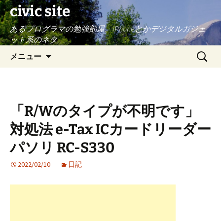
civic site
あるプログラマの勉強部屋。iPhoneとかデジタルガジェ
ット系のネタ
コ
検
メニュー
ン
索:
テ
ン
ツ
「R/Wのタイプが不明です」
へ
ス
対処法 e-Tax ICカードリーダー
キ
パソリ RC-S330
ッ
プ
2022/02/10
日記