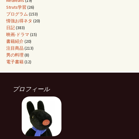
NetBeans
(19)
Struts学習
(26)
プログラム
(153)
情強お得ネタ
(20)
日記
(383)
映画-ドラマ
(15)
書籍紹介
(20)
注目商品
(213)
男の料理
(8)
電子書籍
(12)
プロフィール