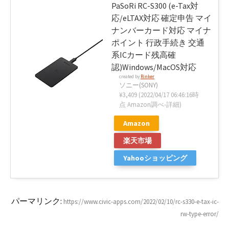
PaSoRi RC-S300 (e-Tax対
応/eLTAX対応 確定申告 マイ
ナンバーカード対応 マイナ
ポイント 行政手続き 交通
系ICカード残高確
認)Windows/MacOS対応
created by
Rinker
ソニー(SONY)
¥3,409
(2022/04/17 06:46:16時
点 Amazon調べ-
詳細)
Amazon
楽天市場
Yahooショッピング
パーマリンク:
https://www.civic-apps.com/2022/02/10/rc-s330-e-tax-ic-
rw-type-error/