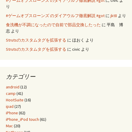
#ゲームオブスローンズ のダイアウルフ徹底解説 #got
に
civic
よ
り
#ゲームオブスローンズ のダイアウルフ徹底解説 #got
に
jkt8
より
食洗機が不調になったので自前で部品交換したった
に
平島 博
志
より
Strutsのカスタムタグを拡張する
に
ほおく
より
Strutsのカスタムタグを拡張する
に
civic
より
カテゴリー
android
(12)
camp
(41)
HootSuite
(16)
ipad
(27)
iPhone
(62)
iPhone_iPod touch
(61)
Mac
(20)