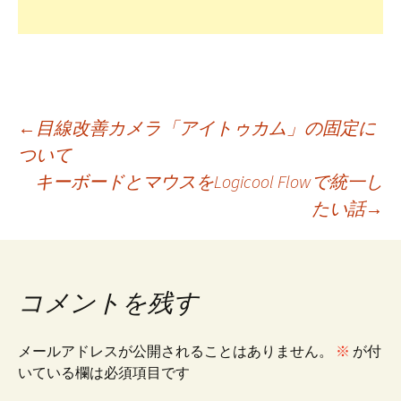
投
←
目線改善カメラ「アイトゥカム」の固定に
ついて
キーボードとマウスをLogicool Flowで統一し
稿
たい話
→
ナ
ビ
コメントを残す
ゲ
メールアドレスが公開されることはありません。
※
が付
いている欄は必須項目です