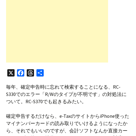
X
F
T
共
a
h
有
毎年、確定申告時に忘れて検索することになる、RC-
c
r
S330でのエラー「R/Wのタイプが不明です」の対処法に
e
e
ついて。RC-S370でも起きるみたい。
b
a
o
d
確定申告するだけなら、e-TaxのサイトからiPhone使った
o
s
マイナンバーカードの読み取りでいけるようになったか
k
ら、それでもいいのですが、会計ソフトなんか直接カー