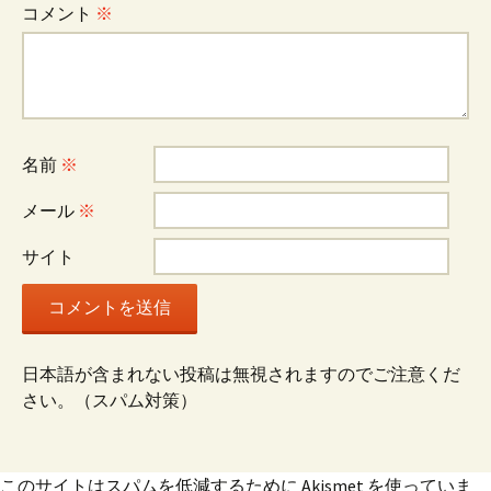
ー
コメント
※
シ
ョ
名前
※
ン
メール
※
サイト
日本語が含まれない投稿は無視されますのでご注意くだ
さい。（スパム対策）
このサイトはスパムを低減するために Akismet を使っていま