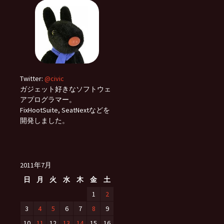
Twitter:
@civic
ガジェット好きなソフトウェ
アプログラマー。
FixHootSuite, SeatNextなどを
開発しました。
2011年7月
日
月
火
水
木
金
土
1
2
3
4
5
6
7
8
9
10
11
12
13
14
15
16