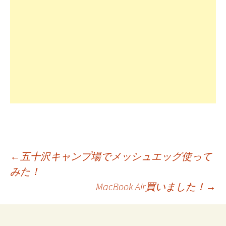
投
←
五十沢キャンプ場でメッシュエッグ使って
みた！
MacBook Air買いました！
→
稿