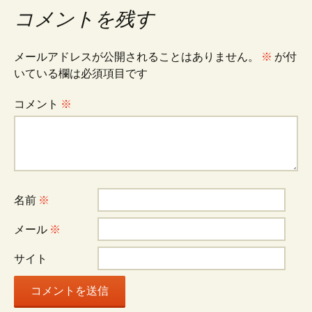
ナ
コメントを残す
ビ
メールアドレスが公開されることはありません。
※
が付
いている欄は必須項目です
ゲ
コメント
※
ー
シ
名前
※
ョ
メール
※
ン
サイト