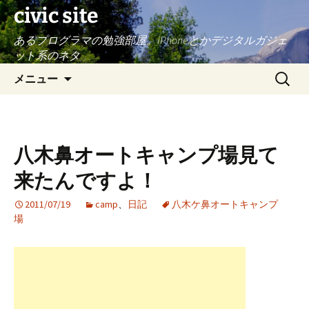
civic site
あるプログラマの勉強部屋。iPhoneとかデジタルガジェ
ット系のネタ
コ
検
メニュー
ン
索:
テ
ン
ツ
八木鼻オートキャンプ場見て
へ
ス
来たんですよ！
キ
ッ
2011/07/19
camp
、
日記
八木ケ鼻オートキャンプ
場
プ