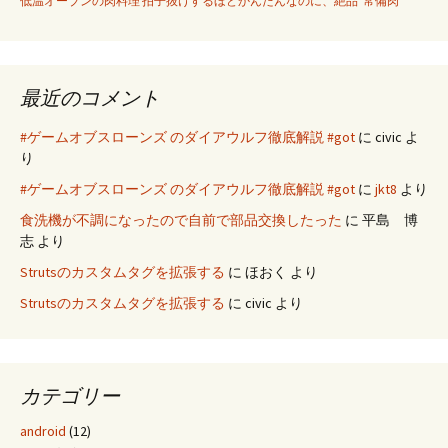
低温オーブンの肉料理 拍子抜けするほどかんたんなのに、絶品“常備肉”
最近のコメント
#ゲームオブスローンズ のダイアウルフ徹底解説 #got
に
civic
よ
り
#ゲームオブスローンズ のダイアウルフ徹底解説 #got
に
jkt8
より
食洗機が不調になったので自前で部品交換したった
に
平島 博
志
より
Strutsのカスタムタグを拡張する
に
ほおく
より
Strutsのカスタムタグを拡張する
に
civic
より
カテゴリー
android
(12)