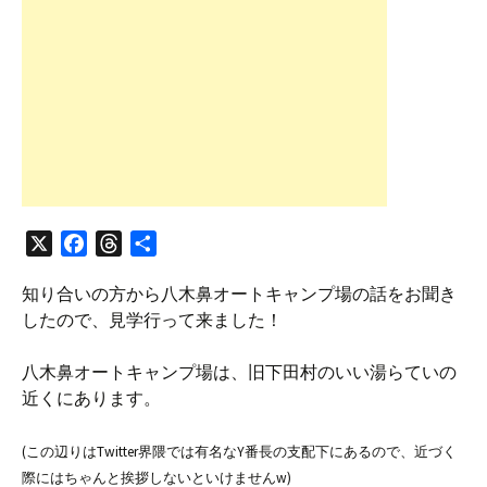
X
F
T
共
a
h
有
知り合いの方から八木鼻オートキャンプ場の話をお聞き
c
r
したので、見学行って来ました！
e
e
b
a
八木鼻オートキャンプ場は、旧下田村のいい湯らていの
o
d
近くにあります。
o
s
k
(この辺りはTwitter界隈では有名なY番長の支配下にあるので、近づく
際にはちゃんと挨拶しないといけませんw)