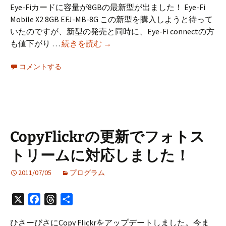
Eye-Fiカードに容量が8GBの最新型が出ました！ Eye-Fi
Mobile X2 8GB EFJ-MB-8G この新型を購入しようと待って
いたのですが、新型の発売と同時に、Eye-Fi connectの方
Eye-
も値下がり …
続きを読む
→
Fi
コメントする
の
ダ
イ
レ
ク
ト
CopyFlickrの更新でフォトス
モ
トリームに対応しました！
ー
ド
2011/07/05
プログラム
使
っ
X
Facebook
Threads
共
て
有
み
ひさーびさにCopy Flickrをアップデートしました。今ま
た