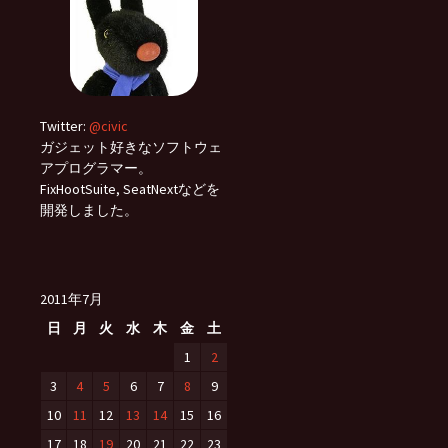
Twitter:
@civic
ガジェット好きなソフトウェ
アプログラマー。
FixHootSuite, SeatNextなどを
開発しました。
2011年7月
日
月
火
水
木
金
土
1
2
3
4
5
6
7
8
9
10
11
12
13
14
15
16
17
18
19
20
21
22
23