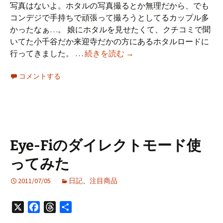
写真はないよ。ホタルの写真撮るとか無理だから、でも
コンデジで手持ちで頑張って撮ろうとしてるカップル多
かったなぁ…。 娘にホタルを見せたくて、クチコミで聞
いてた小千谷だか来迎寺だかの方にあるホタルロードに
ホ
行ってきました。 …
続きを読む
→
タ
コメントする
ル
見
て
き
た
Eye-Fiのダイレクトモード使
ってみた
2011/07/05
日記
、
注目商品
X
Facebook
Threads
共
有