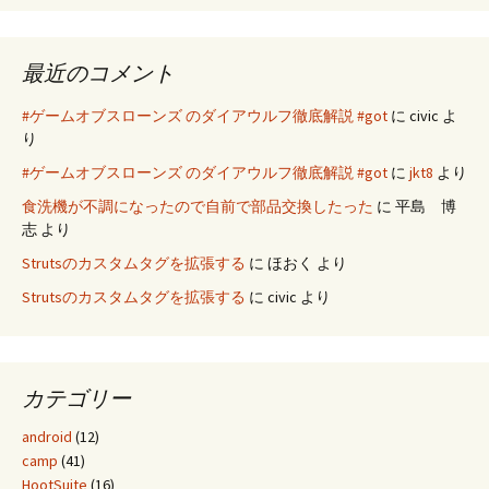
最近のコメント
#ゲームオブスローンズ のダイアウルフ徹底解説 #got
に
civic
よ
り
#ゲームオブスローンズ のダイアウルフ徹底解説 #got
に
jkt8
より
食洗機が不調になったので自前で部品交換したった
に
平島 博
志
より
Strutsのカスタムタグを拡張する
に
ほおく
より
Strutsのカスタムタグを拡張する
に
civic
より
カテゴリー
android
(12)
camp
(41)
HootSuite
(16)