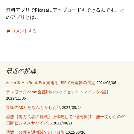
応
有
し
無料アプリでPicasaにアップロードもできるんです。そ
ま
のアプリとは…
し
た！
コメントする
最近の投稿
Anker製 MacBook Pro 充電用 USB-C充電器の選定
2024/08/06
テレワークZoom会議用のヘッドセット・マイクを検討
2022/11/06
実家のADSLをなんとかした話
2022/09/24
感想【億万長者の挑戦】正体隠して1億円稼げ！無一文からの90
日間ビジネスサバイバル
2022/08/21
佐渡、公共交通機関でのソロ旅
2022/06/26