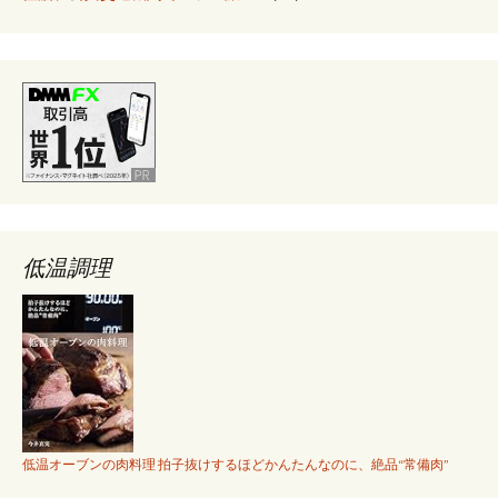
低温調理
低温オーブンの肉料理 拍子抜けするほどかんたんなのに、絶品“常備肉”