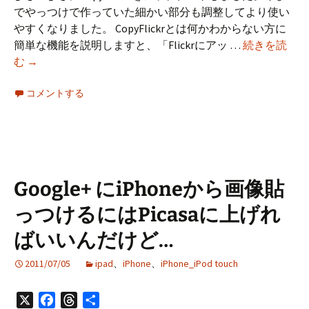
でやっつけで作っていた細かい部分も調整してより使い
やすくなりました。 CopyFlickrとは何かわからない方に
簡単な機能を説明しますと、「Flickrにアッ …
続きを読
CopyFlickr
む
→
の
更
コメントする
新
で
フ
ォ
ト
Google+ にiPhoneから画像貼
ス
っつけるにはPicasaに上げれ
ト
リ
ばいいんだけど…
ー
ム
2011/07/05
ipad
、
iPhone
、
iPhone_iPod touch
に
対
X
Facebook
Threads
共