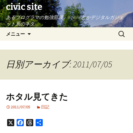
civic site
あるプログラマの勉強部屋。iPhoneとかデジタルガジェ
ット系のネタ
コ
検
メニュー
ン
索:
テ
ン
ツ
日別アーカイブ: 2011/07/05
へ
ス
キ
ッ
ホタル見てきた
プ
2011/07/05
日記
X
Facebook
Threads
共
有