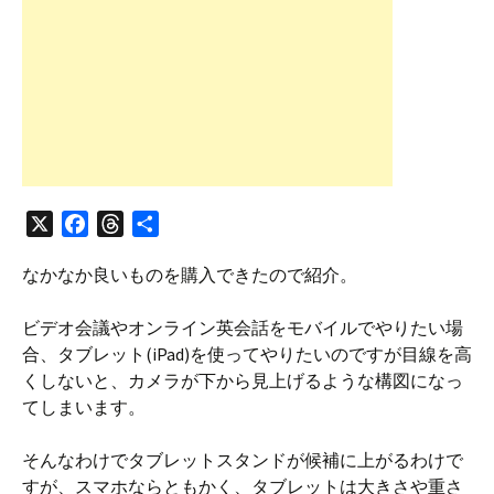
X
F
T
共
a
h
有
なかなか良いものを購入できたので紹介。
c
r
e
e
ビデオ会議やオンライン英会話をモバイルでやりたい場
b
a
合、タブレット(iPad)を使ってやりたいのですが目線を高
o
d
くしないと、カメラが下から見上げるような構図になっ
o
s
てしまいます。
k
そんなわけでタブレットスタンドが候補に上がるわけで
すが、スマホならともかく、タブレットは大きさや重さ