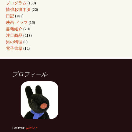
プログラム
(153)
情強お得ネタ
(20)
日記
(383)
映画-ドラマ
(15)
書籍紹介
(20)
注目商品
(213)
男の料理
(8)
電子書籍
(12)
プロフィール
Twitter:
@civic