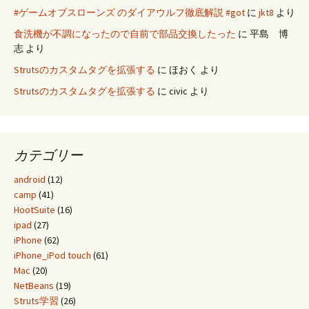
#ゲームオブスローンズ のダイアウルフ徹底解説 #got
に
jkt8
より
食洗機が不調になったので自前で部品交換したった
に
平島 博
志
より
Strutsのカスタムタグを拡張する
に
ほおく
より
Strutsのカスタムタグを拡張する
に
civic
より
カテゴリー
android
(12)
camp
(41)
HootSuite
(16)
ipad
(27)
iPhone
(62)
iPhone_iPod touch
(61)
Mac
(20)
NetBeans
(19)
Struts学習
(26)