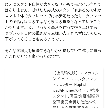
ゆえにスタンド自体が大きくなりがちでモバイル向きで
はありません。折りたたみ式のスタンドもあるのですが
スマホ主体でタブレットでは不安定だったり、タブレッ
トの場合は縦置きではなく横置き推奨となっていること
があります。またせっかく高さを作って持ち上げても、
タブレット自体の重さから支柱が支えきれずにだんだん
下がってくることもあるようです。
そんな問題点を解決できないかと探していて試しに買っ
たこれがとても良かったのです。
【改良強化版】スマホスタ
ンド 卓上 スマホ タブレッ
ト ホルダー, Hapfish
ipad/iPhone/スイッチ/携帯
スタンド, 高度/角度/縦横調
整可能 完全折りたたみ式
滑り止め 充電 置き台, あい