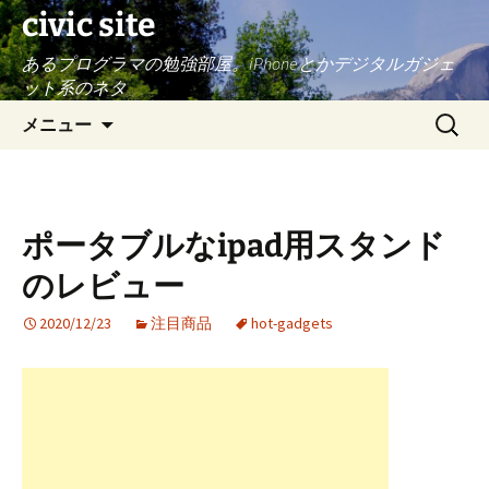
civic site
あるプログラマの勉強部屋。iPhoneとかデジタルガジェ
ット系のネタ
コ
検
メニュー
ン
索:
テ
ン
ツ
ポータブルなipad用スタンド
へ
ス
のレビュー
キ
ッ
2020/12/23
注目商品
hot-gadgets
プ