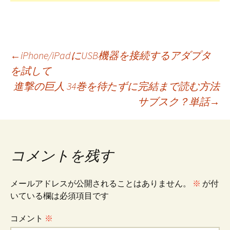
投
←
iPhone/iPadにUSB機器を接続するアダプタ
を試して
進撃の巨人 34巻を待たずに完結まで読む方法
稿
サブスク？単話
→
ナ
ビ
コメントを残す
ゲ
メールアドレスが公開されることはありません。
※
が付
いている欄は必須項目です
ー
コメント
※