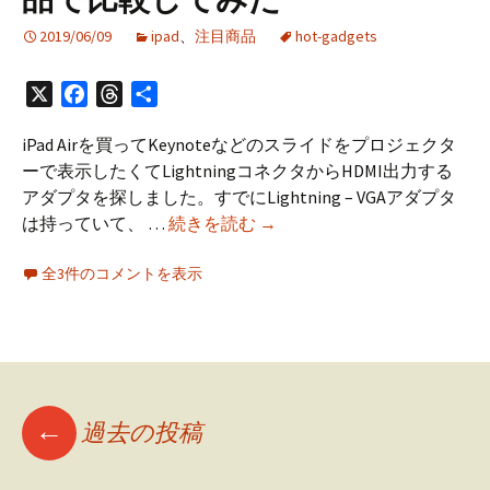
ダ
プ
2019/06/09
ipad
、
注目商品
hot-gadgets
タ
を
X
Facebook
Threads
共
試
有
し
iPad Airを買ってKeynoteなどのスライドをプロジェクタ
て
ーで表示したくてLightningコネクタからHDMI出力する
み
アダプタを探しました。すでにLightning – VGAアダプタ
た
iPad
は持っていて、 …
続きを読む
→
プ
全3件のコメントを表示
レ
ゼ
ン
用
の
Lightnng
投
←
過去の投稿
–
HDMI
ア