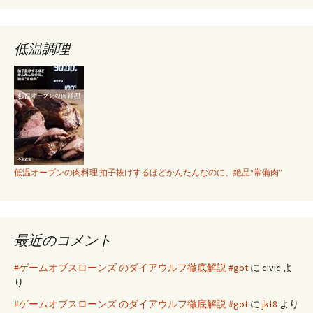
ン
低温調理
低温オーブンの肉料理 拍子抜けするほどかんたんなのに、絶品“常備肉”
最近のコメント
#ゲームオブスローンズ のダイアウルフ徹底解説 #got
に
civic
よ
り
#ゲームオブスローンズ のダイアウルフ徹底解説 #got
に
jkt8
より