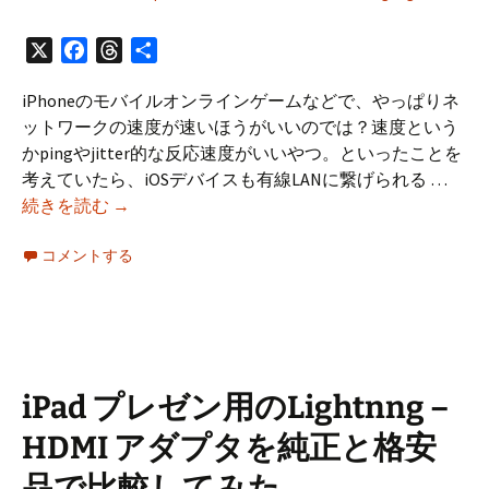
ド
の
X
Facebook
Threads
共
レ
有
ビ
iPhoneのモバイルオンラインゲームなどで、やっぱりネ
ュ
ットワークの速度が速いほうがいいのでは？速度という
ー
かpingやjitter的な反応速度がいいやつ。といったことを
考えていたら、iOSデバイスも有線LANに繋げられる …
iPhone/iPad
続きを読む
→
に
コメントする
USB
機
器
を
接
続
iPad プレゼン用のLightnng –
す
HDMI アダプタを純正と格安
る
ア
品で比較してみた