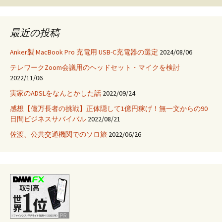
稿
ダ
プ
ナ
最近の投稿
タ
を
Anker製 MacBook Pro 充電用 USB-C充電器の選定
2024/08/06
純
ビ
テレワークZoom会議用のヘッドセット・マイクを検討
正
2022/11/06
と
ゲ
格
実家のADSLをなんとかした話
2022/09/24
安
感想【億万長者の挑戦】正体隠して1億円稼げ！無一文からの90
品
日間ビジネスサバイバル
2022/08/21
ー
で
佐渡、公共交通機関でのソロ旅
2022/06/26
比
シ
較
し
て
ョ
み
た