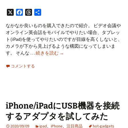
X
Facebook
Threads
共
有
なかなか良いものを購入できたので紹介。 ビデオ会議や
オンライン英会話をモバイルでやりたい場合、タブレッ
ト(iPad)を使ってやりたいのですが目線を高くしないと、
カメラが下から見上げるような構図になってしまいま
ポ
す。 そんな …
続きを読む
→
ー
コメントする
タ
ブ
ル
な
ipad
用
iPhone/iPadにUSB機器を接続
ス
するアダプタを試してみた
タ
ン
2020/09/09
ipad
、
iPhone
、
注目商品
hot-gadgets