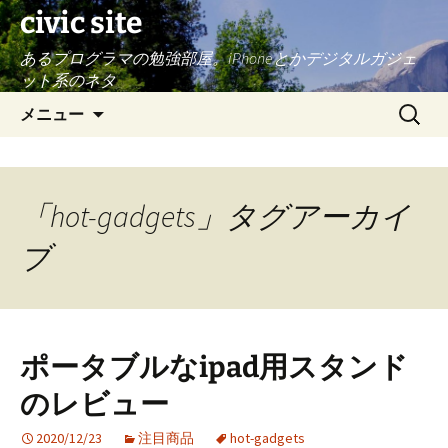
civic site
あるプログラマの勉強部屋。iPhoneとかデジタルガジェ
ット系のネタ
コ
検
メニュー
ン
索:
テ
ン
ツ
「hot-gadgets」タグアーカイ
へ
ス
ブ
キ
ッ
プ
ポータブルなipad用スタンド
のレビュー
2020/12/23
注目商品
hot-gadgets