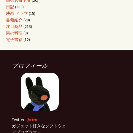
情強お得ネタ
(20)
日記
(383)
映画-ドラマ
(15)
書籍紹介
(20)
注目商品
(213)
男の料理
(8)
電子書籍
(12)
プロフィール
Twitter:
@civic
ガジェット好きなソフトウェ
アプログラマー。