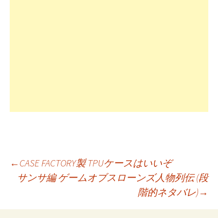
投
←
CASE FACTORY製 TPUケースはいいぞ
サンサ編 ゲームオブスローンズ人物列伝 (段
階的ネタバレ)
→
稿