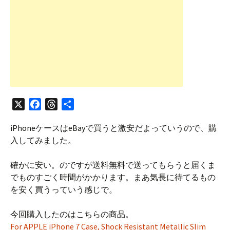
X
F
T
共
a
h
有
iPhoneケースはeBayで買うと激安だよっていうので、購
c
r
入してみました。
e
e
b
a
確かに安い。のですが送料無料で送ってもらうと届くま
o
d
でものすごく時間がかかります。まあ気長に待てるもの
o
s
を安く買うっていう感じで。
k
今回購入したのはこちらの商品。
For APPLE iPhone 7 Case, Shock Resistant Metallic Slim