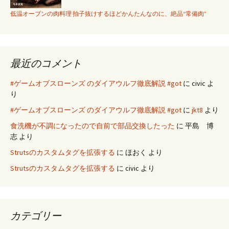
低温オーブンの肉料理 拍子抜けするほどかんたんなのに、絶品“常備肉”
最近のコメント
#ゲームオブスローンズ のダイアウルフ徹底解説 #got
に
civic
よ
り
#ゲームオブスローンズ のダイアウルフ徹底解説 #got
に
jkt8
より
食洗機が不調になったので自前で部品交換したった
に
平島 博
志
より
Strutsのカスタムタグを拡張する
に
ほおく
より
Strutsのカスタムタグを拡張する
に
civic
より
カテゴリー