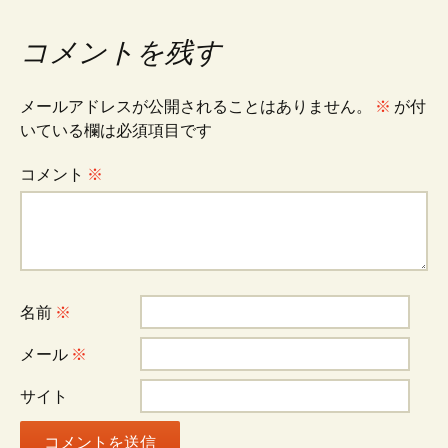
ナ
コメントを残す
ビ
メールアドレスが公開されることはありません。
※
が付
いている欄は必須項目です
ゲ
コメント
※
ー
シ
名前
※
ョ
メール
※
ン
サイト