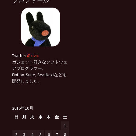
プロフィール
Twitter:
@civic
ガジェット好きなソフトウェ
アプログラマー。
FixHootSuite, SeatNextなどを
開発しました。
2016年10月
日
月
火
水
木
金
土
1
2
3
4
5
6
7
8