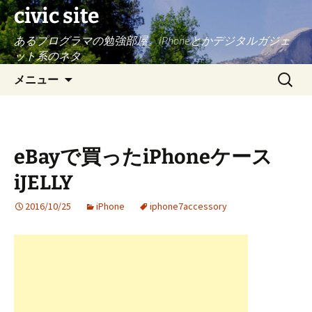
civic site
あるプログラマの勉強部屋。iPhoneとかデジタルガジェ
ット系のネタ
コ
検
メニュー
ン
索:
テ
ン
ツ
eBayで買ったiPhoneケース
へ
ス
iJELLY
キ
ッ
2016/10/25
iPhone
iphone7accessory
プ