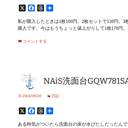
X
Facebook
Threads
共
有
私が購入したときは1枚100円。2枚セットで120円
購入です。今はもうちょっと値上がりして1枚170円。2枚2
コメントする
NAiS洗面台GQW78
2016/09/20
日記
X
Facebook
Threads
共
有
ある時気がついたら洗面台の床が水びたしだったんで