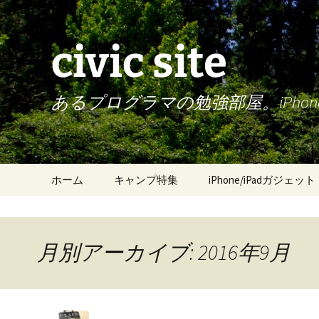
civic site
あるプログラマの勉強部屋。iPh
コ
ホーム
キャンプ特集
iPhone/iPadガジェット
ン
テ
ン
ツ
月別アーカイブ: 2016年9月
へ
ス
キ
ッ