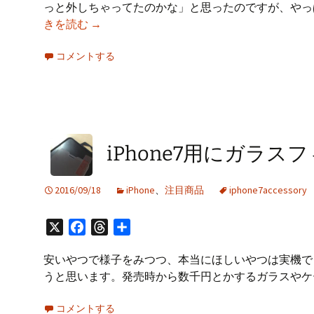
っと外しちゃってたのかな」と思ったのですが、やっ
NAiS
きを読む
→
洗
コメントする
面
台
GQW781SAE
の
混
合
iPhone7用にガラス
水
栓
2016/09/18
iPhone
、
注目商品
iphone7accessory
を
交
換
X
Facebook
Threads
共
し
有
た
安いやつで様子をみつつ、本当にほしいやつは実機で
うと思います。発売時から数千円とかするガラスやケ
コメントする