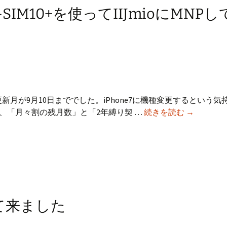
べ
6にR-SIM10+を使ってIIJmioにMNP
き
か
ど
う
か
契約更新月が9月10日まででした。iPhone7に機種変更するという
Softbank
、「月々割の残月数」と「2年縛り契 …
続きを読む
→
iPhone6
に
R-
SIM10+を
使
っ
て
して来ました
IIJmio
に