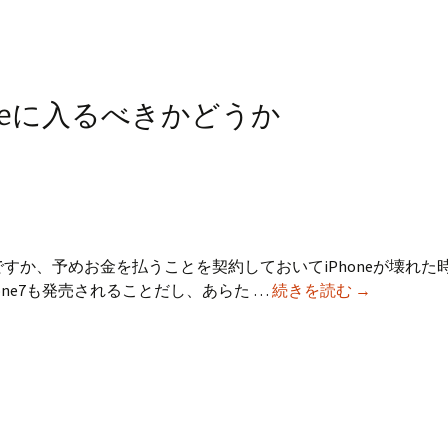
 iPhoneに入るべきかどうか
ないですか、予めお金を払うことを契約しておいてiPhoneが壊れ
Apple
one7も発売されることだし、あらた …
続きを読む
→
Care+
for
iPhone
に
入
る