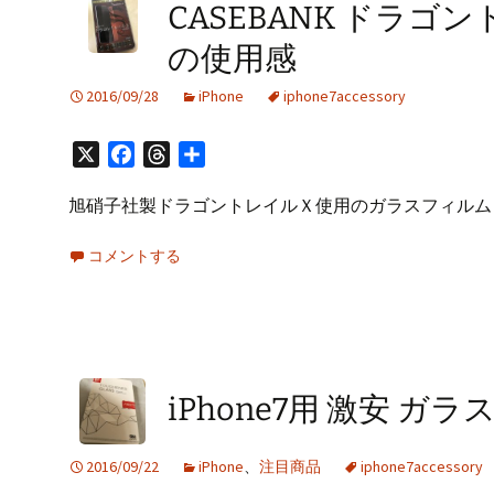
プ
CASEBANK ドラゴン
の使用感
2016/09/28
iPhone
iphone7accessory
X
Facebook
Threads
共
有
旭硝子社製ドラゴントレイルＸ使用のガラスフィルム
コメントする
iPhone7用 激安 ガラ
2016/09/22
iPhone
、
注目商品
iphone7accessory