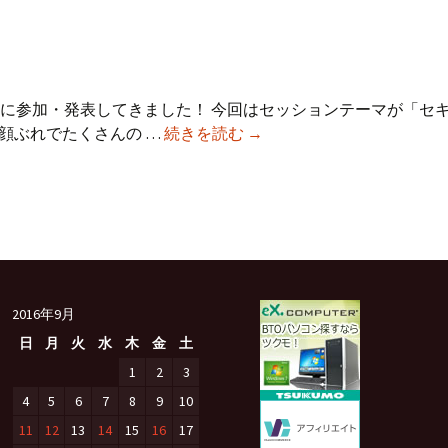
MNP
し
て
る
（夢
 勉強会(NDS)に参加・発表してきました！ 今回はセッションテーマが「
第
を
顔ぶれでたくさんの …
続きを読む
→
49
見
回
た）
NDS
に
参
加
し
2016年9月
て
日
月
火
水
木
金
土
来
ま
1
2
3
し
4
5
6
7
8
9
10
た
11
12
13
14
15
16
17