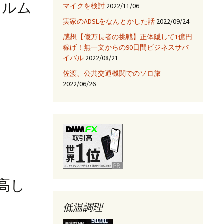
ィルム
マイクを検討
2022/11/06
JNIを使ってみる
実家のADSLをなんとかした話
2022/09/24
Fix HootSuiteの入手
感想【億万長者の挑戦】正体隠して1億円
稼げ！無一文からの90日間ビジネスサバ
AjaxTagsを使ってみる
イバル
2022/08/21
佐渡、公共交通機関でのソロ旅
eclipse -乗り換え→
NetBeans
2022/06/26
Jettyサーバを使ってみ
る
パ高し
低温調理