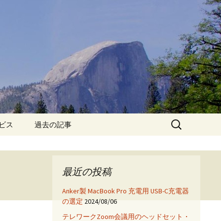
検
ービス
過去の記事
索:
iPhone6保護フィルム特
集!
最近の投稿
iPhone7 フィルム・ケー
ス特集!
Anker製 MacBook Pro 充電用 USB-C充電器
の選定
2024/08/06
App
テレワークZoom会議用のヘッドセット・