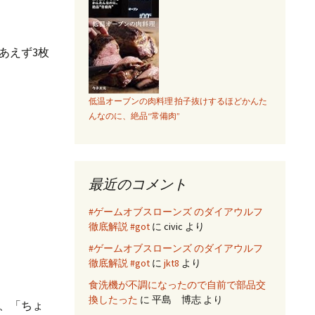
あえず3枚
）
低温オーブンの肉料理 拍子抜けするほどかんた
んなのに、絶品“常備肉”
最近のコメント
#ゲームオブスローンズ のダイアウルフ
徹底解説 #got
に
civic
より
#ゲームオブスローンズ のダイアウルフ
徹底解説 #got
に
jkt8
より
食洗機が不調になったので自前で部品交
換したった
に
平島 博志
より
、「ちょ