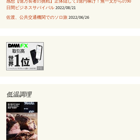
感想【億万長者の挑戦】正体隠して1億円稼げ！無一文からの90
日間ビジネスサバイバル
2022/08/21
ー
佐渡、公共交通機関でのソロ旅
2022/06/26
シ
ョ
ン
低温調理