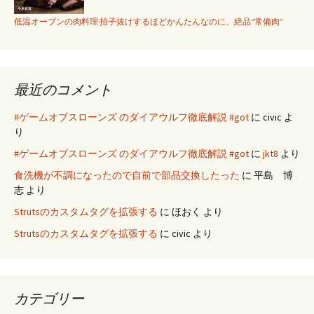
低温オーブンの肉料理 拍子抜けするほどかんたんなのに、絶品“常備肉”
最近のコメント
#ゲームオブスローンズ のダイアウルフ徹底解説 #got
に
civic
よ
り
#ゲームオブスローンズ のダイアウルフ徹底解説 #got
に
jkt8
より
食洗機が不調になったので自前で部品交換したった
に
平島 博
志
より
Strutsのカスタムタグを拡張する
に
ほおく
より
Strutsのカスタムタグを拡張する
に
civic
より
カテゴリー