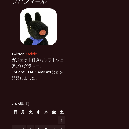
プロフィール
Twitter:
@civic
ガジェット好きなソフトウェ
アプログラマー。
FixHootSuite, SeatNextなどを
開発しました。
2026年8月
日
月
火
水
木
金
土
1
2
3
4
5
6
7
8