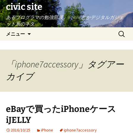
civic site
あるプログラマの勉強部屋。iPhoneとかデジタルガジェ
ット系のネタ
コ
検
メニュー
ン
索:
テ
ン
ツ
「iphone7accessory」タグアー
へ
ス
カイブ
キ
ッ
プ
eBayで買ったiPhoneケース
iJELLY
2016/10/25
iPhone
iphone7accessory