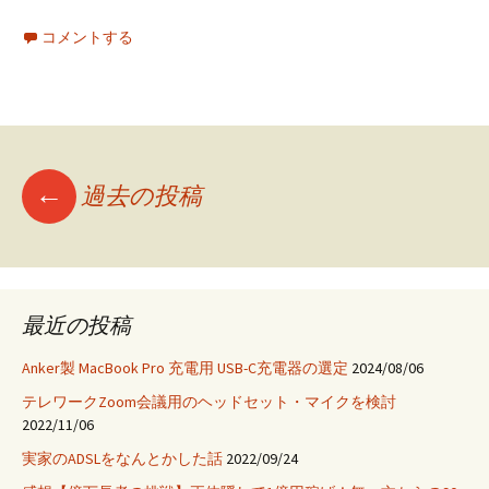
コメントする
投
←
過去の投稿
稿
ナ
最近の投稿
Anker製 MacBook Pro 充電用 USB-C充電器の選定
2024/08/06
ビ
テレワークZoom会議用のヘッドセット・マイクを検討
2022/11/06
ゲ
実家のADSLをなんとかした話
2022/09/24