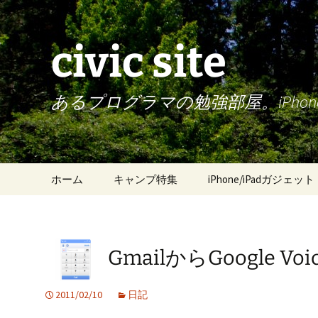
civic site
あるプログラマの勉強部屋。iPh
コ
ホーム
キャンプ特集
iPhone/iPadガジェット
ン
テ
ン
ツ
GmailからGoogle 
へ
ス
キ
2011/02/10
日記
ッ