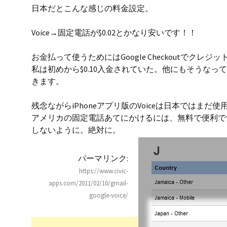
日本だとこんな感じの料金設定。
o
s
k
Voice→固定電話が$0.02とかなり安いです！！
お金払って使うためにはGoogle Checkoutでク
私は初めから$0.10入金されていた。他にもそうなっ
きます。
残念ながらiPhoneアプリ版のVoiceは日本ではまだ
アメリカの固定電話あてにかけるには、無料で便利で
しないように。絶対に。
パーマリンク:
https://www.civic-
apps.com/2011/02/10/gmail-
google-voice/