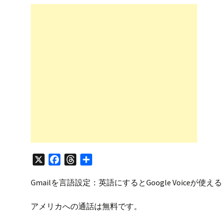
プ
X
F
T
共
a
h
有
Gmailを言語設定：英語にするとGoogle Voiceが
c
r
e
e
アメリカへの通話は無料です。
b
a
o
d