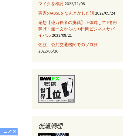
マイクを検討
2022/11/06
JNIを使ってみる
実家のADSLをなんとかした話
2022/09/24
Fix HootSuiteの入手
感想【億万長者の挑戦】正体隠して1億円
稼げ！無一文からの90日間ビジネスサバ
AjaxTagsを使ってみる
イバル
2022/08/21
佐渡、公共交通機関でのソロ旅
eclipse -乗り換え→
NetBeans
2022/06/26
Jettyサーバを使ってみ
る
低温調理