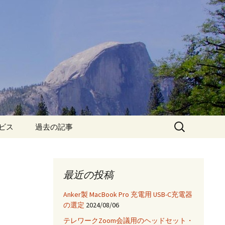
検
ービス
過去の記事
索:
iPhone6保護フィルム特
集!
最近の投稿
iPhone7 フィルム・ケー
ス特集!
Anker製 MacBook Pro 充電用 USB-C充電器
の選定
2024/08/06
App
テレワークZoom会議用のヘッドセット・