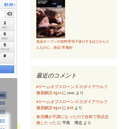
低温オーブンの肉料理 拍子抜けするほどかんた
んなのに、絶品“常備肉”
最近のコメント
#ゲームオブスローンズ のダイアウルフ
徹底解説 #got
に
civic
より
#ゲームオブスローンズ のダイアウルフ
徹底解説 #got
に
jkt8
より
食洗機が不調になったので自前で部品交
換したった
に
平島 博志
より