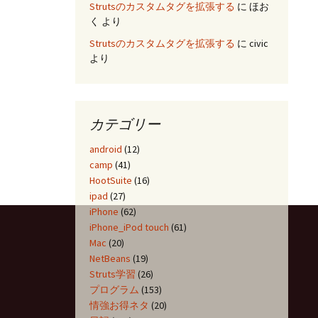
Strutsのカスタムタグを拡張する
に
ほお
く
より
Strutsのカスタムタグを拡張する
に
civic
より
カテゴリー
android
(12)
camp
(41)
HootSuite
(16)
ipad
(27)
iPhone
(62)
iPhone_iPod touch
(61)
Mac
(20)
NetBeans
(19)
Struts学習
(26)
プログラム
(153)
情強お得ネタ
(20)