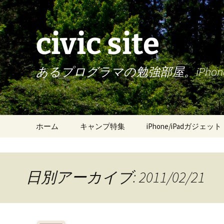
civic site
あるプログラマの勉強部屋。iPh
コ
ホーム
キャンプ特集
iPhone/iPadガジェット
ン
テ
ン
ツ
日別アーカイブ: 2011/02/21
へ
ス
キ
ッ