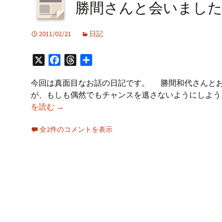
プ
勝間さんと会いまし
2011/02/21
日記
X
Facebook
Threads
共
有
今回は真面目なお話の日記です。 勝間和代さんと
が、もしも偶然でもチャンスを逃さないようにしよう
勝
を読む
→
間
全2件のコメントを表示
さ
ん
と
会
い
ま
し
た