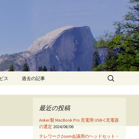
検
ービス
過去の記事
索:
iPhone6保護フィルム特
集!
最近の投稿
iPhone7 フィルム・ケー
ス特集!
Anker製 MacBook Pro 充電用 USB-C充電器
の選定
2024/08/06
App
テレワークZoom会議用のヘッドセット・