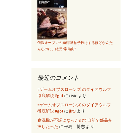
低温オーブンの肉料理 拍子抜けするほどかんた
んなのに、絶品“常備肉”
最近のコメント
#ゲームオブスローンズ のダイアウルフ
徹底解説 #got
に
civic
より
#ゲームオブスローンズ のダイアウルフ
徹底解説 #got
に
jkt8
より
食洗機が不調になったので自前で部品交
換したった
に
平島 博志
より