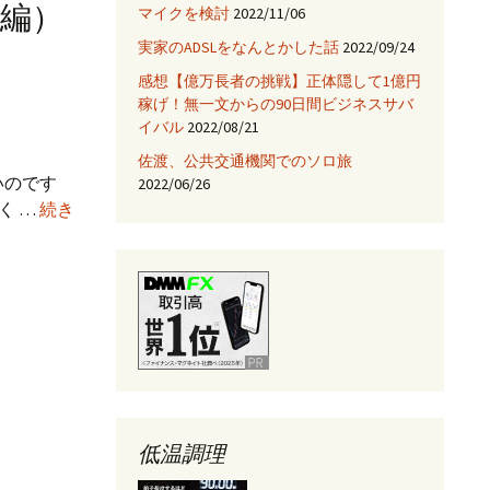
編）
マイクを検討
2022/11/06
JNIを使ってみる
実家のADSLをなんとかした話
2022/09/24
Fix HootSuiteの入手
感想【億万長者の挑戦】正体隠して1億円
稼げ！無一文からの90日間ビジネスサバ
AjaxTagsを使ってみる
イバル
2022/08/21
佐渡、公共交通機関でのソロ旅
eclipse -乗り換え→
NetBeans
いのです
2022/06/26
く …
続き
Jettyサーバを使ってみ
る
低温調理