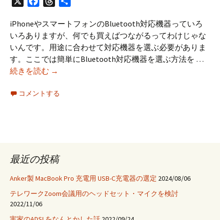
X
Facebook
Threads
共
有
iPhoneやスマートフォンのBluetooth対応機器っていろ
いろありますが、何でも買えばつながるってわけじゃな
いんです。用途に合わせて対応機器を選ぶ必要がありま
す。ここでは簡単にBluetooth対応機器を選ぶ方法を …
ス
続きを読む
→
マ
コメントする
ー
ト
フ
ォ
ン
に
最近の投稿
合
っ
Anker製 MacBook Pro 充電用 USB-C充電器の選定
2024/08/06
た
テレワークZoom会議用のヘッドセット・マイクを検討
適
2022/11/06
切
実家のADSLをなんとかした話
2022/09/24