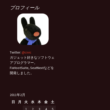
プロフィール
Twitter:
@civic
ガジェット好きなソフトウェ
アプログラマー。
FixHootSuite, SeatNextなどを
開発しました。
2011年2月
日
月
火
水
木
金
土
1
2
3
4
5