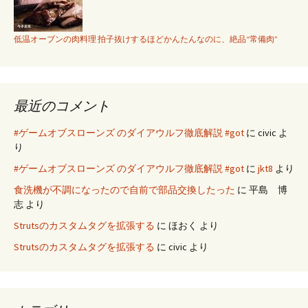
低温オーブンの肉料理 拍子抜けするほどかんたんなのに、絶品“常備肉”
最近のコメント
#ゲームオブスローンズ のダイアウルフ徹底解説 #got
に
civic
よ
り
#ゲームオブスローンズ のダイアウルフ徹底解説 #got
に
jkt8
より
食洗機が不調になったので自前で部品交換したった
に
平島 博
志
より
Strutsのカスタムタグを拡張する
に
ほおく
より
Strutsのカスタムタグを拡張する
に
civic
より