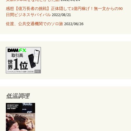
な
感想【億万長者の挑戦】正体隠して1億円稼げ！無一文からの90
Bluetooth
日間ビジネスサバイバル
2022/08/21
機
器
佐渡、公共交通機関でのソロ旅
2022/06/26
を
選
ぶ
方
法
低温調理