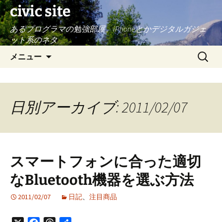
civic site
あるプログラマの勉強部屋。iPhoneとかデジタルガジェ
ット系のネタ
コ
検
メニュー
ン
索:
テ
ン
ツ
日別アーカイブ: 2011/02/07
へ
ス
キ
ッ
スマートフォンに合った適切
プ
なBluetooth機器を選ぶ方法
2011/02/07
日記
、
注目商品