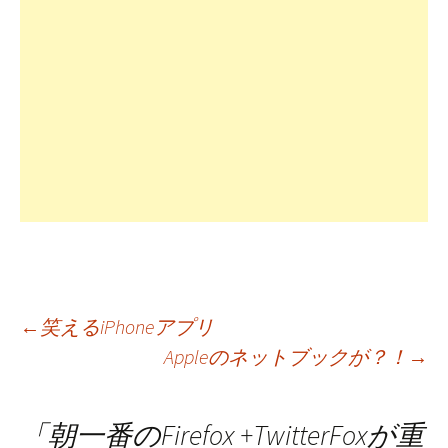
投
←
笑えるiPhoneアプリ
Appleのネットブックが？！
→
稿
「
朝一番のFirefox +TwitterFoxが重