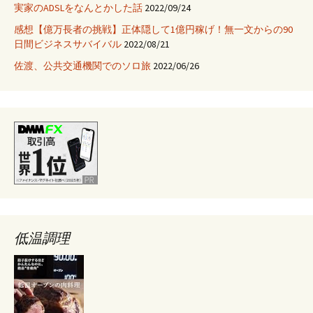
実家のADSLをなんとかした話
2022/09/24
を
感想【億万長者の挑戦】正体隠して1億円稼げ！無一文からの90
調
日間ビジネスサバイバル
2022/08/21
べ
た
佐渡、公共交通機関でのソロ旅
2022/06/26
低温調理