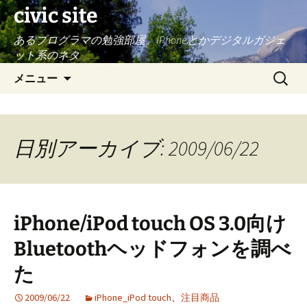
civic site
あるプログラマの勉強部屋。iPhoneとかデジタルガジェ
ット系のネタ
コ
検
メニュー
ン
索:
テ
ン
ツ
日別アーカイブ: 2009/06/22
へ
ス
キ
ッ
iPhone/iPod touch OS 3.0向け
プ
Bluetoothヘッドフォンを調べ
た
2009/06/22
iPhone_iPod touch
、
注目商品