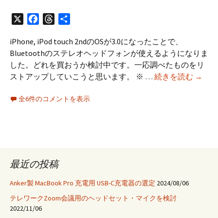
X
Facebook
Threads
共
有
iPhone, iPod touch 2ndのOSが3.0になったことで、
Bluetoothのステレオヘッドフォンが使えるようになりま
した。どれを買おうか検討中です。一応調べたものをリ
iPhone
ストアップしていこうと思います。 ※ …
続きを読む
→
touch
全6件のコメントを表示
OS
3.0
向
け
Blueto
ヘ
最近の投稿
ッ
ド
Anker製 MacBook Pro 充電用 USB-C充電器の選定
2024/08/06
フ
テレワークZoom会議用のヘッドセット・マイクを検討
ォ
2022/11/06
ン