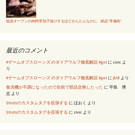
低温オーブンの肉料理 拍子抜けするほどかんたんなのに、絶品“常備肉”
最近のコメント
#ゲームオブスローンズ のダイアウルフ徹底解説 #got
に
civic
よ
り
#ゲームオブスローンズ のダイアウルフ徹底解説 #got
に
jkt8
より
食洗機が不調になったので自前で部品交換したった
に
平島 博
志
より
Strutsのカスタムタグを拡張する
に
ほおく
より
Strutsのカスタムタグを拡張する
に
civic
より