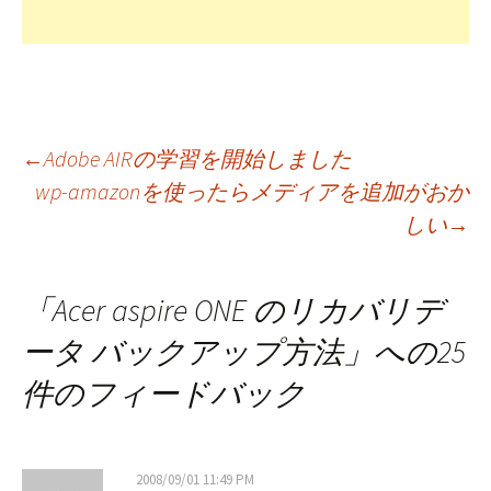
投
←
Adobe AIRの学習を開始しました
wp-amazonを使ったらメディアを追加がおか
しい
→
稿
ナ
「
Acer aspire ONE のリカバリデ
ータ バックアップ方法
」への25
ビ
件のフィードバック
ゲ
2008/09/01 11:49 PM