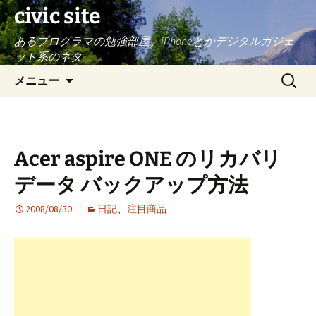
civic site
あるプログラマの勉強部屋。iPhoneとかデジタルガジェ
ット系のネタ
コ
検
メニュー
ン
索:
テ
ン
ツ
Acer aspire ONE のリカバリ
へ
ス
データ バックアップ方法
キ
ッ
2008/08/30
日記
、
注目商品
プ