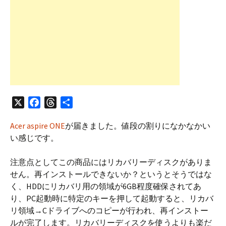
X
F
T
共
a
h
有
Acer aspire ONE
が届きました。値段の割りになかなかい
c
r
い感じです。
e
e
b
a
注意点としてこの商品にはリカバリーディスクがありま
o
d
せん。再インストールできないか？というとそうではな
o
s
く、HDDにリカバリ用の領域が6GB程度確保されてあ
k
り、PC起動時に特定のキーを押して起動すると、リカバ
リ領域→Cドライブへのコピーが行われ、再インストー
ルが完了します。リカバリーディスクを使うよりも楽だ