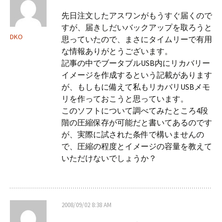
ー
先日注文したアスワンがもうすぐ届くので
すが、届きしだいバックアップを取ろうと
シ
DKO
思っていたので、まさにタイムリーで有用
な情報ありがとうございます。
ョ
記事の中でブータブルUSB内にリカバリー
イメージを作成するという記載があります
が、もしもに備えて私もリカバリUSBメモ
ン
リを作っておこうと思っています。
このソフトについて調べてみたところ4段
階の圧縮保存が可能だと書いてあるのです
が、実際に試された条件で構いませんの
で、圧縮の程度とイメージの容量を教えて
いただけないでしょうか？
2008/09/02 8:38 AM