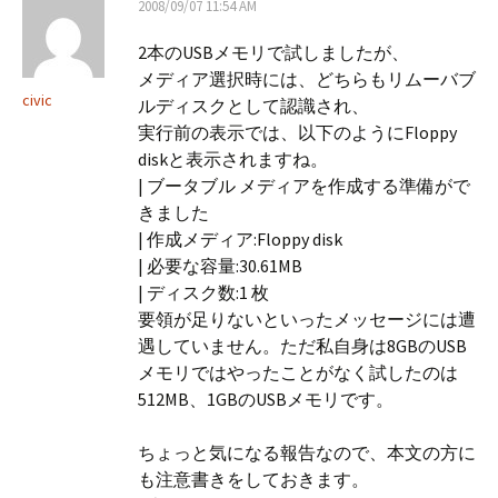
2008/09/07 11:54 AM
2本のUSBメモリで試しましたが、
メディア選択時には、どちらもリムーバブ
civic
ルディスクとして認識され、
実行前の表示では、以下のようにFloppy
diskと表示されますね。
| ブータブル メディアを作成する準備がで
きました
| 作成メディア:Floppy disk
| 必要な容量:30.61MB
| ディスク数:1 枚
要領が足りないといったメッセージには遭
遇していません。ただ私自身は8GBのUSB
メモリではやったことがなく試したのは
512MB、1GBのUSBメモリです。
ちょっと気になる報告なので、本文の方に
も注意書きをしておきます。