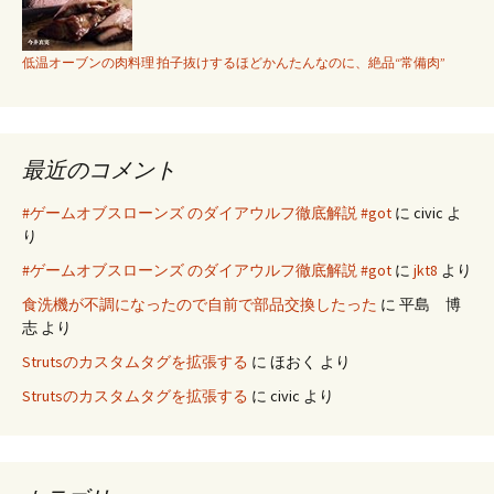
低温オーブンの肉料理 拍子抜けするほどかんたんなのに、絶品“常備肉”
最近のコメント
#ゲームオブスローンズ のダイアウルフ徹底解説 #got
に
civic
よ
り
#ゲームオブスローンズ のダイアウルフ徹底解説 #got
に
jkt8
より
食洗機が不調になったので自前で部品交換したった
に
平島 博
志
より
Strutsのカスタムタグを拡張する
に
ほおく
より
Strutsのカスタムタグを拡張する
に
civic
より