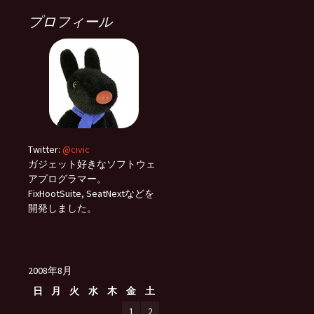
プロフィール
Twitter:
@civic
ガジェット好きなソフトウェ
アプログラマー。
FixHootSuite, SeatNextなどを
開発しました。
2008年8月
日
月
火
水
木
金
土
1
2