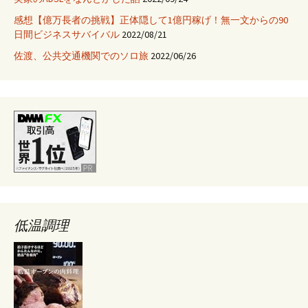
加
感想【億万長者の挑戦】正体隠して1億円稼げ！無一文からの90
が
日間ビジネスサバイバル
2022/08/21
お
か
佐渡、公共交通機関でのソロ旅
2022/06/26
し
い
低温調理