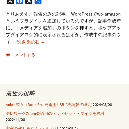
X
Facebook
Threads
共
有
とりあえず、報告のみの記事。 WordPressでwp-amazon
というプラグインを追加しているのですが、記事作成時
に、「メディアを追加」のボタンを押すと、ポップアッ
プダイアログ的に表示されるはずが、作成中の記事のウ
wp-
ィ …
続きを読む
→
amazon
コメントする
を
使
っ
た
ら
メ
最近の投稿
デ
ィ
Anker製 MacBook Pro 充電用 USB-C充電器の選定
2024/08/06
ア
テレワークZoom会議用のヘッドセット・マイクを検討
を
2022/11/06
追
実家のADSLをなんとかした話
2022/09/24