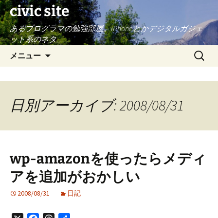
civic site
あるプログラマの勉強部屋。iPhoneとかデジタルガジェ
ット系のネタ
コ
検
メニュー
ン
索:
テ
ン
ツ
日別アーカイブ: 2008/08/31
へ
ス
キ
ッ
wp-amazonを使ったらメディ
プ
アを追加がおかしい
2008/08/31
日記