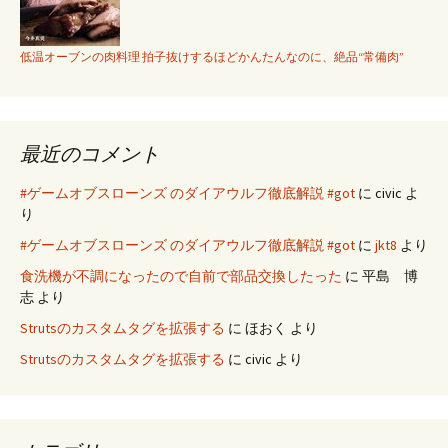
低温オーブンの肉料理 拍子抜けするほどかんたんなのに、絶品“常備肉”
最近のコメント
#ゲームオブスローンズ のダイアウルフ徹底解説 #got
に
civic
よ
り
#ゲームオブスローンズ のダイアウルフ徹底解説 #got
に
jkt8
より
食洗機が不調になったので自前で部品交換したった
に
平島 博
志
より
Strutsのカスタムタグを拡張する
に
ほおく
より
Strutsのカスタムタグを拡張する
に
civic
より