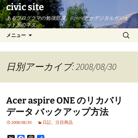
civic site
あるプログラマの勉強部屋。iPhoneとかデジタルガジェ
ット系のネタ
コ
検
メニュー
ン
索:
テ
ン
ツ
日別アーカイブ: 2008/08/30
へ
ス
キ
ッ
Acer aspire ONE のリカバリ
プ
データ バックアップ方法
2008/08/30
日記
、
注目商品