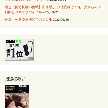
ク
感想【億万長者の挑戦】正体隠して1億円稼げ！無一文からの90
ア
日間ビジネスサバイバル
2022/08/21
ッ
プ
佐渡、公共交通機関でのソロ旅
2022/06/26
方
法
低温調理