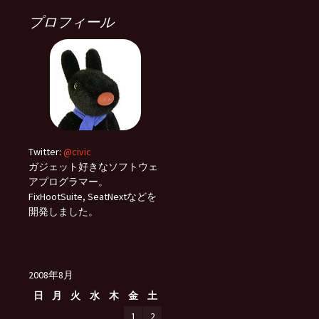
プロフィール
Twitter:
@civic
ガジェット好きなソフトウェ
アプログラマー。
FixHootSuite, SeatNextなどを
開発しました。
2008年8月
日
月
火
水
木
金
土
1
2