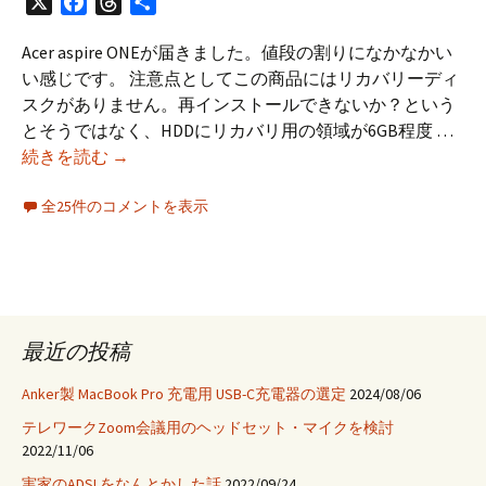
X
Facebook
Threads
共
有
Acer aspire ONEが届きました。値段の割りになかなかい
い感じです。 注意点としてこの商品にはリカバリーディ
スクがありません。再インストールできないか？という
とそうではなく、HDDにリカバリ用の領域が6GB程度 …
Acer
続きを読む
→
aspire
全25件のコメントを表示
ONE
の
リ
カ
バ
リ
最近の投稿
デ
ー
Anker製 MacBook Pro 充電用 USB-C充電器の選定
2024/08/06
タ
テレワークZoom会議用のヘッドセット・マイクを検討
バ
2022/11/06
ッ
実家のADSLをなんとかした話
2022/09/24