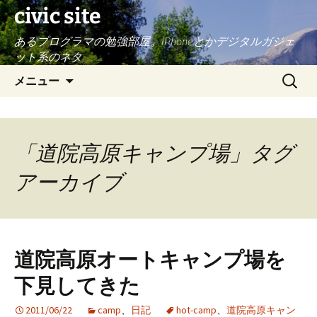
civic site
あるプログラマの勉強部屋。iPhoneとかデジタルガジェ
ット系のネタ
コ
検
メニュー
ン
索:
テ
ン
ツ
「道院高原キャンプ場」タグ
へ
ス
アーカイブ
キ
ッ
プ
道院高原オートキャンプ場を
下見してきた
2011/06/22
camp
、
日記
hot-camp
、
道院高原キャン