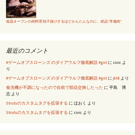
低温オーブンの肉料理 拍子抜けするほどかんたんなのに、絶品“常備肉”
最近のコメント
#ゲームオブスローンズ のダイアウルフ徹底解説 #got
に
civic
よ
り
#ゲームオブスローンズ のダイアウルフ徹底解説 #got
に
jkt8
より
食洗機が不調になったので自前で部品交換したった
に
平島 博
志
より
Strutsのカスタムタグを拡張する
に
ほおく
より
Strutsのカスタムタグを拡張する
に
civic
より