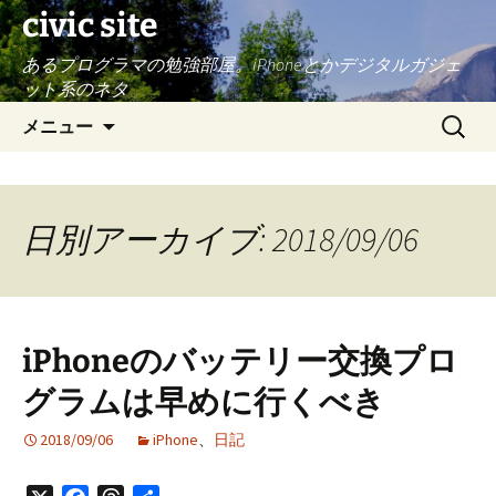
civic site
あるプログラマの勉強部屋。iPhoneとかデジタルガジェ
ット系のネタ
コ
検
メニュー
ン
索:
テ
ン
ツ
日別アーカイブ: 2018/09/06
へ
ス
キ
ッ
iPhoneのバッテリー交換プロ
プ
グラムは早めに行くべき
2018/09/06
iPhone
、
日記