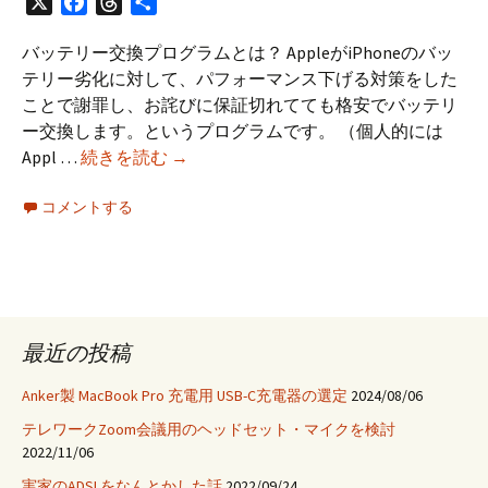
X
Facebook
Threads
共
有
バッテリー交換プログラムとは？ AppleがiPhoneのバッ
テリー劣化に対して、パフォーマンス下げる対策をした
ことで謝罪し、お詫びに保証切れてても格安でバッテリ
ー交換します。というプログラムです。 （個人的には
iPhone
Appl …
続きを読む
→
の
コメントする
バ
ッ
テ
リ
ー
交
最近の投稿
換
プ
Anker製 MacBook Pro 充電用 USB-C充電器の選定
2024/08/06
ロ
テレワークZoom会議用のヘッドセット・マイクを検討
グ
2022/11/06
ラ
実家のADSLをなんとかした話
2022/09/24