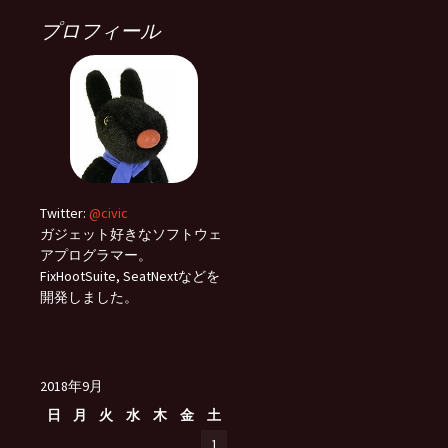
プロフィール
Twitter:
@civic
ガジェット好きなソフトウェ
アプログラマー。
FixHootSuite, SeatNextなどを
開発しました。
2018年9月
日
月
火
水
木
金
土
1