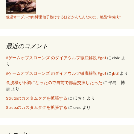
低温オーブンの肉料理 拍子抜けするほどかんたんなのに、絶品“常備肉”
最近のコメント
#ゲームオブスローンズ のダイアウルフ徹底解説 #got
に
civic
よ
り
#ゲームオブスローンズ のダイアウルフ徹底解説 #got
に
jkt8
より
食洗機が不調になったので自前で部品交換したった
に
平島 博
志
より
Strutsのカスタムタグを拡張する
に
ほおく
より
Strutsのカスタムタグを拡張する
に
civic
より