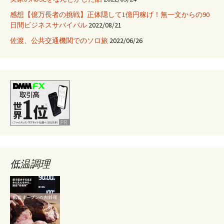
ム
感想【億万長者の挑戦】正体隠して1億円稼げ！無一文からの90
は
日間ビジネスサバイバル
2022/08/21
早
め
佐渡、公共交通機関でのソロ旅
2022/06/26
に
行
く
べ
き
低温調理