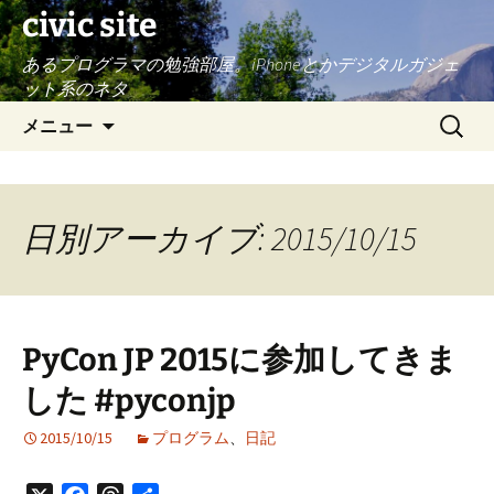
civic site
あるプログラマの勉強部屋。iPhoneとかデジタルガジェ
ット系のネタ
コ
検
メニュー
ン
索:
テ
ン
ツ
日別アーカイブ: 2015/10/15
へ
ス
キ
ッ
PyCon JP 2015に参加してきま
プ
した #pyconjp
2015/10/15
プログラム
、
日記