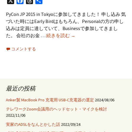
X
Facebook
Threads
共
有
PyCon JP 2015 in Tokyoに参加してきました！ 申し込み 気
づいた時にはEarly Birdはもちろん、Personalの方の申し
込みは定員に達していて、Businessで参加してきまし
PyCon
た。 会社のお金 …
続きを読む
→
JP
コメントする
2015
に
参
加
し
て
最近の投稿
き
ま
Anker製 MacBook Pro 充電用 USB-C充電器の選定
2024/08/06
し
テレワークZoom会議用のヘッドセット・マイクを検討
た
2022/11/06
#pyconjp
実家のADSLをなんとかした話
2022/09/24