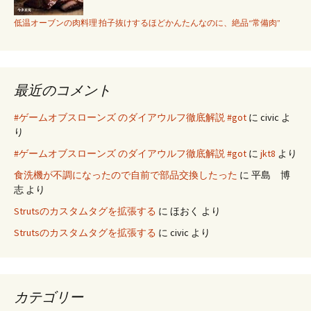
低温オーブンの肉料理 拍子抜けするほどかんたんなのに、絶品“常備肉”
最近のコメント
#ゲームオブスローンズ のダイアウルフ徹底解説 #got
に
civic
よ
り
#ゲームオブスローンズ のダイアウルフ徹底解説 #got
に
jkt8
より
食洗機が不調になったので自前で部品交換したった
に
平島 博
志
より
Strutsのカスタムタグを拡張する
に
ほおく
より
Strutsのカスタムタグを拡張する
に
civic
より
カテゴリー