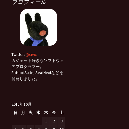
プロフィール
Twitter:
@civic
ガジェット好きなソフトウェ
アプログラマー。
FixHootSuite, SeatNextなどを
開発しました。
2015年10月
日
月
火
水
木
金
土
1
2
3