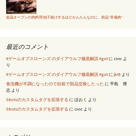
低温オーブンの肉料理 拍子抜けするほどかんたんなのに、絶品“常備肉”
最近のコメント
#ゲームオブスローンズ のダイアウルフ徹底解説 #got
に
civic
よ
り
#ゲームオブスローンズ のダイアウルフ徹底解説 #got
に
jkt8
より
食洗機が不調になったので自前で部品交換したった
に
平島 博
志
より
Strutsのカスタムタグを拡張する
に
ほおく
より
Strutsのカスタムタグを拡張する
に
civic
より