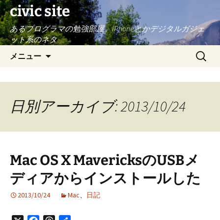
civic site
あるプログラマの勉強部屋。iPhoneとかデジタルガジェ
ット系のネタ
コ
検
メニュー
ン
索:
テ
ン
ツ
日別アーカイブ: 2013/10/24
へ
ス
キ
ッ
Mac OS X MavericksのUSBメ
プ
ディアからインストールした
2013/10/24
Mac
、
日記