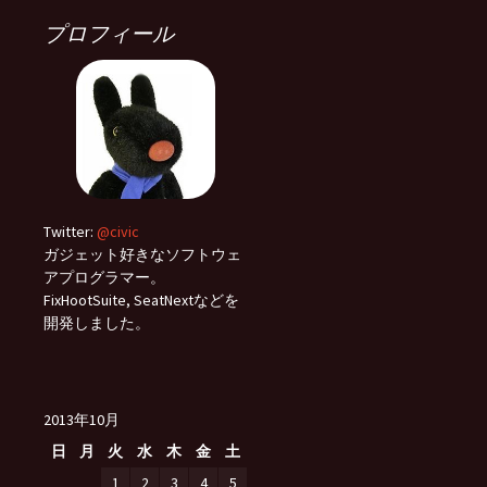
プロフィール
Twitter:
@civic
ガジェット好きなソフトウェ
アプログラマー。
FixHootSuite, SeatNextなどを
開発しました。
2013年10月
日
月
火
水
木
金
土
1
2
3
4
5