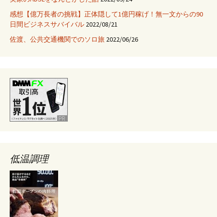
ン
感想【億万長者の挑戦】正体隠して1億円稼げ！無一文からの90
ス
日間ビジネスサバイバル
2022/08/21
ト
ー
佐渡、公共交通機関でのソロ旅
2022/06/26
ル
し
た
低温調理