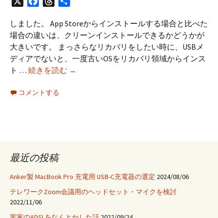
X
Facebook
Threads
共
有
しました。 App Storeからインストールする場合と比べた
場合の違いは、クリーンインストールできるかどうかが
大きいです。 まっさらなリカバリをしたい時に、USBメ
ディアでないと、一度古いOSをリカバリ領域からインス
Mac
ト …
続きを読む
→
OS
コメントする
X
Mavericks
の
USB
メ
デ
最近の投稿
ィ
ア
Anker製 MacBook Pro 充電用 USB-C充電器の選定
2024/08/06
か
テレワークZoom会議用のヘッドセット・マイクを検討
ら
2022/11/06
イ
実家のADSLをなんとかした話
2022/09/24