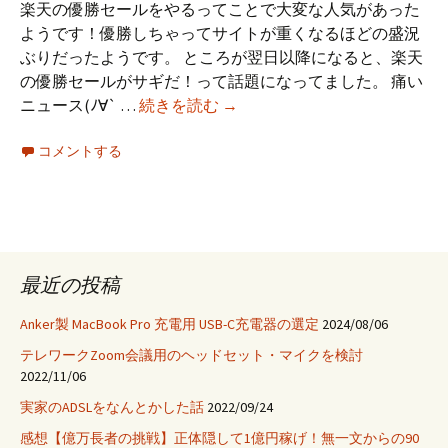
楽天の優勝セールをやるってことで大変な人気があった
ようです！優勝しちゃってサイトが重くなるほどの盛況
ぶりだったようです。 ところが翌日以降になると、楽天
の優勝セールがサギだ！って話題になってました。 痛い
楽
ニュース(ﾉ∀` …
続きを読む
→
天
コメントする
で
買
う
の
は
ブ
最近の投稿
ッ
ク
Anker製 MacBook Pro 充電用 USB-C充電器の選定
2024/08/06
ス
テレワークZoom会議用のヘッドセット・マイクを検討
に
2022/11/06
し
実家のADSLをなんとかした話
2022/09/24
と
感想【億万長者の挑戦】正体隠して1億円稼げ！無一文からの90
く