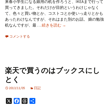
来春小学生になる娘用の机を作ろうと、IKEAまで行って
し
買ってきました。それだけが目的というわけじゃなく
て
て、色々と買い物とか、コストコとか使いっ走りとかも
き
あったわけなんですが、それはまた別のお話。 娘の勉強
た
IKEA
机なんですが、最 …
続きを読む
→
で
コメントする
MICKE
の
机
を
買
っ
楽天で買うのはブックスにし
て
とく
組
み
2013/11/05
日記
立
て
X
Facebook
Threads
共
た
有
話