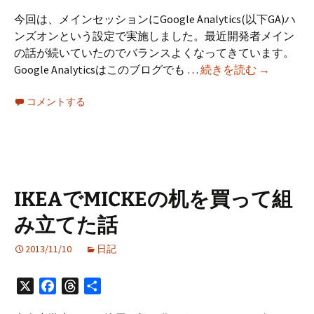
有
ポ
今回は、メインセッションにGoogle Analytics(以下GA)ハ
ン
ンズオンという設定で実施しました。最近開発者メイン
に
の話が続いていたのでバランスよくなってきています。
つ
第
Google Analyticsはこのブログでも …
続きを読む
→
い
34
て
コメントする
回
長
岡
IT
開
発
IKEAでMICKEの机を買って組
者
み立てた話
勉
強
2013/11/10
日記
会
を
X
Facebook
Threads
共
運
有
営