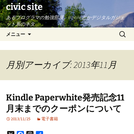
civic site
あるプログラマの勉強部屋。iPhoneとかデジタルガジェ
ット系のネタ
コ
検
メニュー
ン
索:
テ
ン
ツ
月別アーカイブ: 2013年11月
へ
ス
キ
ッ
Kindle Paperwhite発売記念11
プ
月末までのクーポンについて
2013/11/25
電子書籍