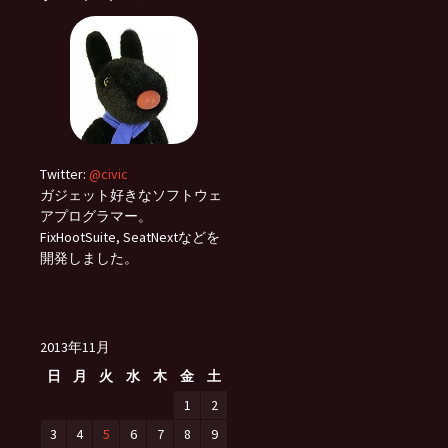
Twitter:
@civic
ガジェット好きなソフトウェ
アプログラマー。
FixHootSuite, SeatNextなどを
開発しました。
2013年11月
日
月
火
水
木
金
土
1
2
3
4
5
6
7
8
9