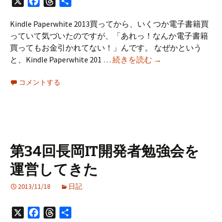
X
Facebook
Threads
共
有
Kindle Paperwhite 2013買ってから、いくつか電子書籍買
っていて気づいたのですが、「あれっ！なんか電子書籍
買ってもお金引かれてない！」んです。 なぜかという
Kindle
と、Kindle Paperwhite 201 …
続きを読む
→
Paperwhite
コメントする
発
売
記
念
11
月
第34回長岡IT開発者勉強会を
末
運営してきた
ま
で
2013/11/18
日記
の
ク
X
Facebook
Threads
共
ー