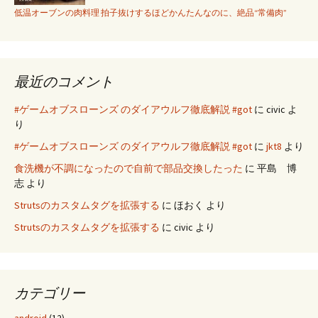
低温オーブンの肉料理 拍子抜けするほどかんたんなのに、絶品“常備肉”
最近のコメント
#ゲームオブスローンズ のダイアウルフ徹底解説 #got
に
civic
よ
り
#ゲームオブスローンズ のダイアウルフ徹底解説 #got
に
jkt8
より
食洗機が不調になったので自前で部品交換したった
に
平島 博
志
より
Strutsのカスタムタグを拡張する
に
ほおく
より
Strutsのカスタムタグを拡張する
に
civic
より
カテゴリー
android
(12)