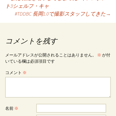
投
ト3シェルフ・キャ
#TDDBC 長岡1.0で撮影スタッフしてきた
→
稿
ナ
コメントを残す
ビ
メールアドレスが公開されることはありません。
※
が付
いている欄は必須項目です
ゲ
コメント
※
ー
シ
名前
※
ョ