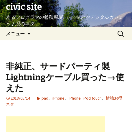
civic site
あるプログラマの勉強部屋。iPhoneとかデジタルガジェ
ット系のネタ
コ
検
メニュー
ン
索:
テ
ン
ツ
非純正、サードパーティ製
へ
ス
Lightningケーブル買った→使
キ
えた
ッ
プ
2013/05/14
ipad
、
iPhone
、
iPhone_iPod touch
、
情強お得
ネタ