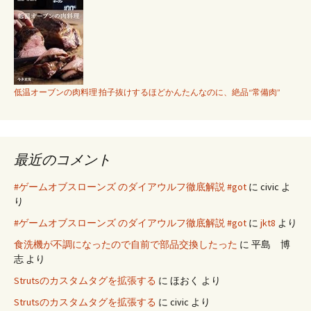
低温オーブンの肉料理 拍子抜けするほどかんたんなのに、絶品“常備肉”
最近のコメント
#ゲームオブスローンズ のダイアウルフ徹底解説 #got
に
civic
よ
り
#ゲームオブスローンズ のダイアウルフ徹底解説 #got
に
jkt8
より
食洗機が不調になったので自前で部品交換したった
に
平島 博
志
より
Strutsのカスタムタグを拡張する
に
ほおく
より
Strutsのカスタムタグを拡張する
に
civic
より