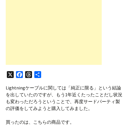
X
F
T
共
a
h
有
Lightningケーブルに関しては「純正に限る」という結論
c
r
を出していたのですが、もう1年近くたったことだし状況
e
e
も変わっただろうということで、再度サードパーティ製
b
a
の評価をしてみようと購入してみました。
o
d
o
s
買ったのは、こちらの商品です。
k