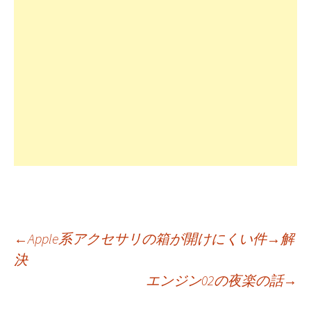
投
←
Apple系アクセサリの箱が開けにくい件→解
決
エンジン02の夜楽の話
→
稿