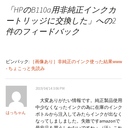
ナ
「
HPのB110a用非純正インクカ
ートリッジに交換した
」への2
ビ
件のフィードバック
ゲ
ー
ピンバック:
［画像あり］非純正のインク使った結果www
- ちょこっと先読み
シ
2019/04/14 3:06 PM
ョ
大変ありがたい情報です。純正製品使用
中少なくなったインクの為に在庫のインク
ン
はっちゃん
ボトルから注入してみたらインクが出なく
なってしましました。失敗ですamazonで
最安品を買うしかないですね：（汗）これ