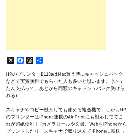
X
F
T
共
a
h
有
HPのプリンターB110aはMac買う時にキャッシュバック
c
r
などで実質無料でもらった人も多いと思います。 (いっ
e
e
たん支払って、あとから同額のキャッシュバック受けら
b
a
れる)
o
d
o
s
スキャナやコピー機としても使える複合機で、しかもHP
k
のプリンターはiPhone連携のAir Printにも対応しててこ
れが超絶便利！ (カメラロールや文書、WebをiPhoneから
プリントしたり、スキャナで取り込んでiPhoneに転送→