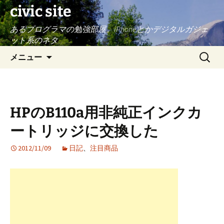
civic site
あるプログラマの勉強部屋。iPhoneとかデジタルガジェ
ット系のネタ
コ
検
メニュー
ン
索:
テ
ン
ツ
HPのB110a用非純正インクカ
へ
ス
ートリッジに交換した
キ
ッ
2012/11/09
日記
、
注目商品
プ