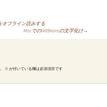
記事をオフライン読みする
MacでのNetBeansの文字化け
→
。
※
が付いている欄は必須項目です