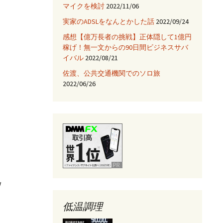
マイクを検討
2022/11/06
JNIを使ってみる
実家のADSLをなんとかした話
2022/09/24
Fix HootSuiteの入手
感想【億万長者の挑戦】正体隠して1億円
稼げ！無一文からの90日間ビジネスサバ
AjaxTagsを使ってみる
イバル
2022/08/21
佐渡、公共交通機関でのソロ旅
eclipse -乗り換え→
NetBeans
2022/06/26
Jettyサーバを使ってみ
る
w
低温調理