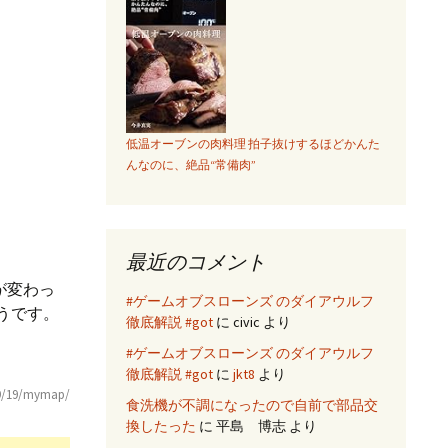
低温オーブンの肉料理 拍子抜けするほどかんた
んなのに、絶品“常備肉”
最近のコメント
が変わっ
#ゲームオブスローンズ のダイアウルフ
そうです。
徹底解説 #got
に
civic
より
#ゲームオブスローンズ のダイアウルフ
徹底解説 #got
に
jkt8
より
09/19/mymap/
食洗機が不調になったので自前で部品交
換したった
に
平島 博志
より