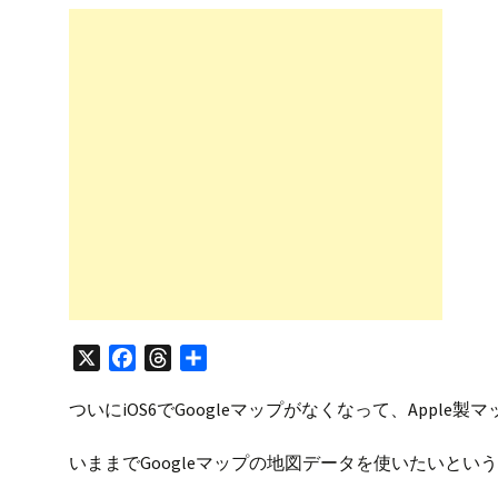
プ
X
F
T
共
a
h
有
ついにiOS6でGoogleマップがなくなって、App
c
r
e
e
いままでGoogleマップの地図データを使いたいと
b
a
o
d