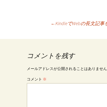
投
←
KindleでWebの長文
稿
ナ
コメントを残す
ビ
メールアドレスが公開されることはありません
コメント
※
ゲ
ー