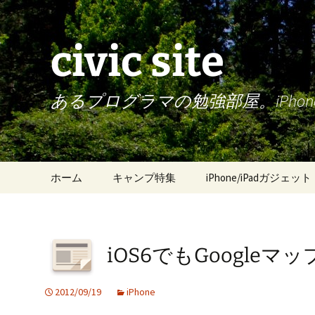
civic site
あるプログラマの勉強部屋。iPh
コ
ホーム
キャンプ特集
iPhone/iPadガジェット
ン
テ
ン
ツ
iOS6でもGoogle
へ
ス
キ
2012/09/19
iPhone
ッ