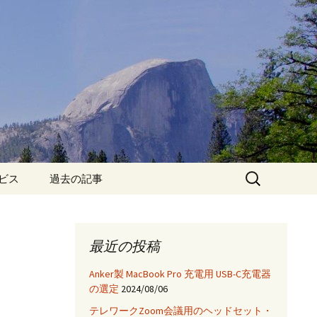
検
ービス
過去の記事
索:
iPhone6保護フィルム特
集!
最近の投稿
iPhone7 フィルム・ケー
ス特集!
Anker製 MacBook Pro 充電用 USB-C充電器
の選定
2024/08/06
App
テレワークZoom会議用のヘッドセット・