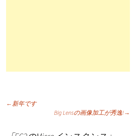
投
←
新年です
Big Lensの画像加工が秀逸!
→
稿