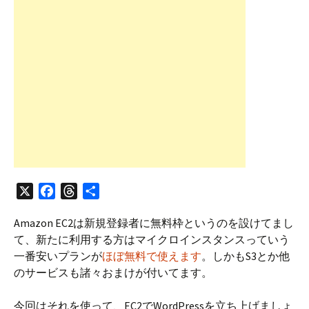
X
F
T
共
a
h
有
Amazon EC2は新規登録者に無料枠というのを設けてまし
c
r
て、新たに利用する方はマイクロインスタンスっていう
e
e
一番安いプランが
ほぼ無料で使えます
。しかもS3とか他
b
a
のサービスも諸々おまけが付いてます。
o
d
o
s
今回はそれを使って、EC2でWordPressを立ち上げましょ
k