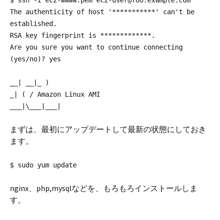
$ ssh -i ec2-wwww.pem ec2-user@foo.example.com
The authenticity of host '***********' can't be
established.
RSA key fingerprint is *************.
Are you sure you want to continue connecting
(yes/no)? yes
__| __|_ )
_| ( / Amazon Linux AMI
___|\___|___|
まずは、最初にアップデートして最新の状態にしておき
ます。
$ sudo yum update
nginx、php,mysqlなどを、もろもろインストールしま
す。