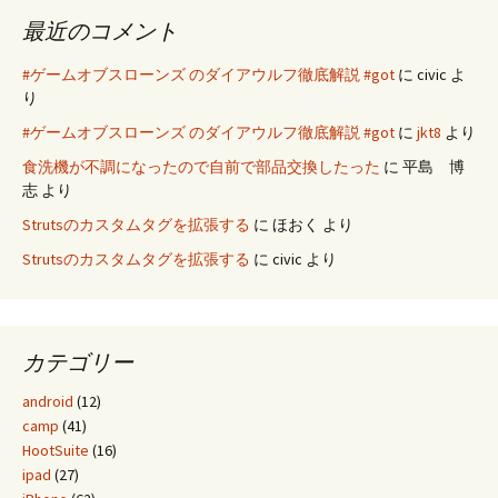
最近のコメント
#ゲームオブスローンズ のダイアウルフ徹底解説 #got
に
civic
よ
り
#ゲームオブスローンズ のダイアウルフ徹底解説 #got
に
jkt8
より
食洗機が不調になったので自前で部品交換したった
に
平島 博
志
より
Strutsのカスタムタグを拡張する
に
ほおく
より
Strutsのカスタムタグを拡張する
に
civic
より
カテゴリー
android
(12)
camp
(41)
HootSuite
(16)
ipad
(27)