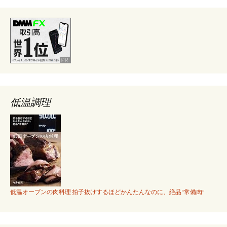
低温調理
低温オーブンの肉料理 拍子抜けするほどかんたんなのに、絶品“常備肉”