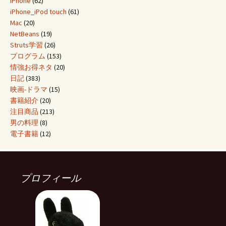
iPhone
(62)
iPhone_iPod touch
(61)
Mac
(20)
NetBeans
(19)
Struts学習
(26)
プログラム
(153)
情強お得ネタ
(20)
日記
(383)
映画-ドラマ
(15)
書籍紹介
(20)
注目商品
(213)
男の料理
(8)
電子書籍
(12)
プロフィール