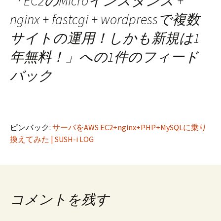
「
EC2のMicroインスタンス +
ナ
nginx + fastcgi + wordpressで複数
サイトの運用！しかも新規は1
ビ
年無料！
」への1件のフィード
ゲ
バック
ー
ピンバック:
サーバをAWS EC2+nginx+PHP+MySQLに乗り
シ
換えてみた | SUSH-i LOG
ョ
ン
コメントを残す