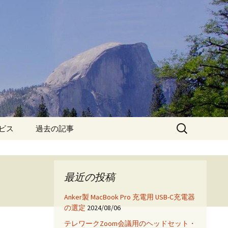
検
ービス
過去の記事
索:
iPhone6保護フィルム特
集!
最近の投稿
iPhone7 フィルム・ケー
ス特集!
Anker製 MacBook Pro 充電用 USB-C充電器
の選定
2024/08/06
App
テレワークZoom会議用のヘッドセット・