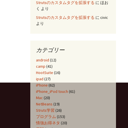
Strutsのカスタムタグを拡張する
に
ほお
く
より
Strutsのカスタムタグを拡張する
に
civic
より
カテゴリー
android
(12)
camp
(41)
HootSuite
(16)
ipad
(27)
iPhone
(62)
iPhone_iPod touch
(61)
Mac
(20)
NetBeans
(19)
Struts学習
(26)
プログラム
(153)
情強お得ネタ
(20)