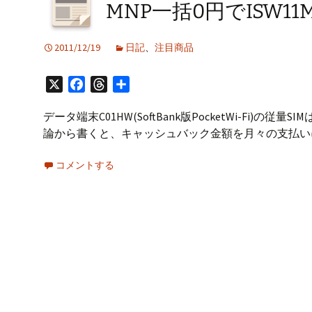
プ
MNP一括0円でISW11M
2011/12/19
日記
、
注目商品
X
Facebook
Threads
共
有
データ端末C01HW(SoftBank版PocketWi-Fi
論から書くと、キャッシュバック金額を月々の支払い
コメントする