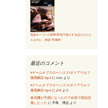
低温オーブンの肉料理 拍子抜けするほどかんた
んなのに、絶品“常備肉”
最近のコメント
#ゲームオブスローンズ のダイアウルフ
徹底解説 #got
に
civic
より
#ゲームオブスローンズ のダイアウルフ
徹底解説 #got
に
jkt8
より
食洗機が不調になったので自前で部品交
換したった
に
平島 博志
より