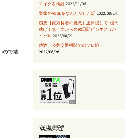
マイクを検討
2022/11/06
JNIを使ってみる
実家のADSLをなんとかした話
2022/09/24
Fix HootSuiteの入手
感想【億万長者の挑戦】正体隠して1億円
稼げ！無一文からの90日間ビジネスサバ
AjaxTagsを使ってみる
イバル
2022/08/21
佐渡、公共交通機関でのソロ旅
eclipse -乗り換え→
NetBeans
長いので結
2022/06/26
Jettyサーバを使ってみ
る
低温調理