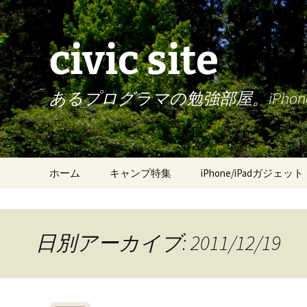
civic site
あるプログラマの勉強部屋。iPh
コ
ホーム
キャンプ特集
iPhone/iPadガジェット
ン
テ
ン
ツ
日別アーカイブ: 2011/12/19
へ
ス
キ
ッ