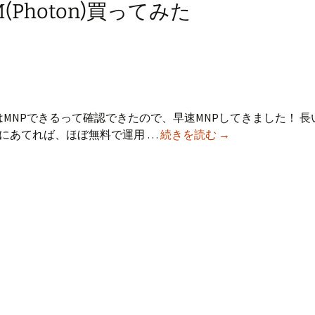
(Photon)買ってみた
)の従量SIMはMNPできるって確認できたので、早速MNPしてきました！ 
MNP
にあてれば、ほぼ無料で運用 …
続きを読む
→
一
括
0
円
で
ISW11M(Photon)
買
っ
て
み