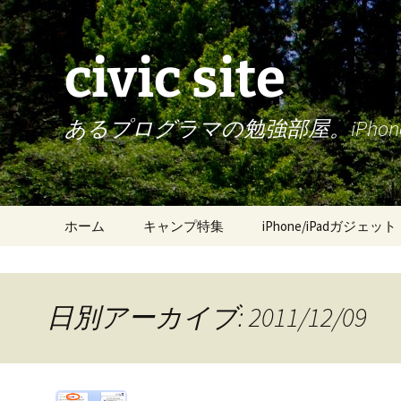
civic site
あるプログラマの勉強部屋。iPh
コ
ホーム
キャンプ特集
iPhone/iPadガジェット
ン
テ
ン
ツ
日別アーカイブ: 2011/12/09
へ
ス
キ
ッ