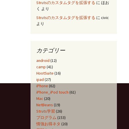
Strutsのカスタムタグを拡張する
に
ほお
く
より
Strutsのカスタムタグを拡張する
に
civic
より
カテゴリー
android
(12)
camp
(41)
HootSuite
(16)
ipad
(27)
iPhone
(62)
iPhone_iPod touch
(61)
Mac
(20)
NetBeans
(19)
Struts学習
(26)
プログラム
(153)
情強お得ネタ
(20)