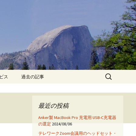
検
ービス
過去の記事
索:
iPhone6保護フィルム特
集!
最近の投稿
iPhone7 フィルム・ケー
ス特集!
Anker製 MacBook Pro 充電用 USB-C充電器
の選定
2024/08/06
App
テレワークZoom会議用のヘッドセット・