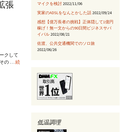
拡張
マイクを検討
2022/11/06
JNIを使ってみる
実家のADSLをなんとかした話
2022/09/24
Fix HootSuiteの入手
感想【億万長者の挑戦】正体隠して1億円
稼げ！無一文からの90日間ビジネスサバ
AjaxTagsを使ってみる
イバル
2022/08/21
佐渡、公共交通機関でのソロ旅
eclipse -乗り換え→
NetBeans
2022/06/26
ークして
その …
続
Jettyサーバを使ってみ
る
低温調理