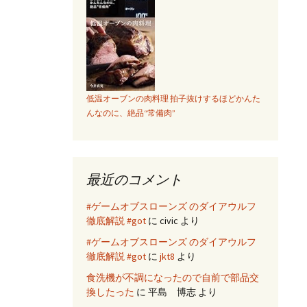
低温オーブンの肉料理 拍子抜けするほどかんた
んなのに、絶品“常備肉”
最近のコメント
#ゲームオブスローンズ のダイアウルフ
徹底解説 #got
に
civic
より
#ゲームオブスローンズ のダイアウルフ
徹底解説 #got
に
jkt8
より
食洗機が不調になったので自前で部品交
換したった
に
平島 博志
より