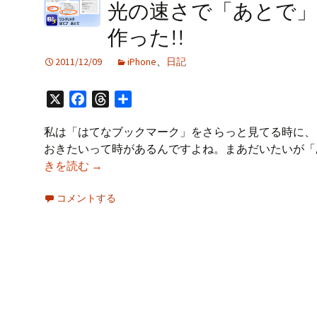
プ
光の速さで「あとで」
作った!!
2011/12/09
iPhone
、
日記
X
Facebook
Threads
共
有
私は「はてなブックマーク」をさらっと見てる時に、
おきたいって時があるんですよね。まあだいたいが「
光
きを読む
→
の
コメントする
速
さ
で
「あ
と
で」
ブ