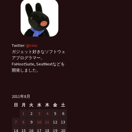
Twitter:
@civic
ガジェット好きなソフトウェ
アプログラマー。
FixHootSuite, SeatNextなどを
開発しました。
2011年8月
日
月
火
水
木
金
土
1
2
3
4
5
6
7
8
9
10
11
12
13
14
15
16
17
18
19
20