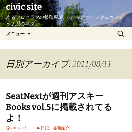
civic site
あるプログラマの勉強部屋。iPhoneとかデジタルガジェ
ット系のネタ
コ
検
メニュー
ン
索:
テ
ン
ツ
日別アーカイブ: 2011/08/11
へ
ス
キ
ッ
SeatNextが週刊アスキー
プ
Books vol.5に掲載されてる
よ！
2011/08/11
日記
、
書籍紹介