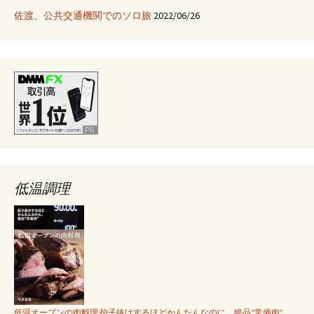
佐渡、公共交通機関でのソロ旅
2022/06/26
低温調理
低温オーブンの肉料理 拍子抜けするほどかんたんなのに、絶品“常備肉”