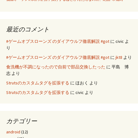
最近のコメント
#ゲームオブスローンズ のダイアウルフ徹底解説 #got
に
civic
よ
り
#ゲームオブスローンズ のダイアウルフ徹底解説 #got
に
jkt8
より
食洗機が不調になったので自前で部品交換したった
に
平島 博
志
より
Strutsのカスタムタグを拡張する
に
ほおく
より
Strutsのカスタムタグを拡張する
に
civic
より
カテゴリー
android
(12)