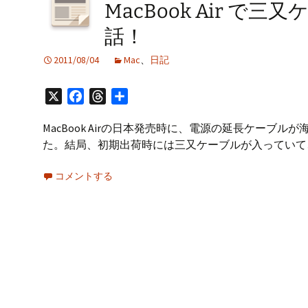
プ
MacBook Air 
話！
2011/08/04
Mac
、
日記
X
Facebook
Threads
共
有
MacBook Airの日本発売時に、電源の延長ケー
た。結局、初期出荷時には三又ケーブルが入っていて
コメントする