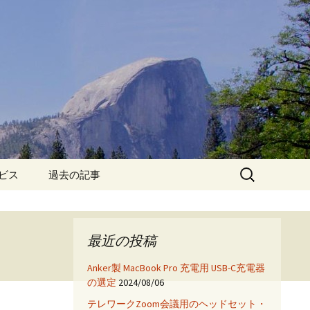
検
ービス
過去の記事
索:
iPhone6保護フィルム特
集!
最近の投稿
iPhone7 フィルム・ケー
ス特集!
Anker製 MacBook Pro 充電用 USB-C充電器
の選定
2024/08/06
App
テレワークZoom会議用のヘッドセット・