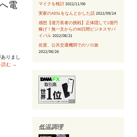
トへ電
マイクを検討
2022/11/06
JNIを使ってみる
実家のADSLをなんとかした話
2022/09/24
Fix HootSuiteの入手
感想【億万長者の挑戦】正体隠して1億円
稼げ！無一文からの90日間ビジネスサバ
AjaxTagsを使ってみる
イバル
2022/08/21
佐渡、公共交通機関でのソロ旅
eclipse -乗り換え→
NetBeans
2022/06/26
がありまし
MacBook
を読む
→
Jettyサーバを使ってみ
る
Air
で
三
又
ケ
ー
ブ
ル
低温調理
の