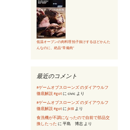
人
は
光
の
速
さ
で
低温オーブンの肉料理 拍子抜けするほどかんた
んなのに、絶品“常備肉”
サ
ポ
ー
ト
最近のコメント
へ
電
#ゲームオブスローンズ のダイアウルフ
話！
徹底解説 #got
に
civic
より
#ゲームオブスローンズ のダイアウルフ
徹底解説 #got
に
jkt8
より
食洗機が不調になったので自前で部品交
換したった
に
平島 博志
より