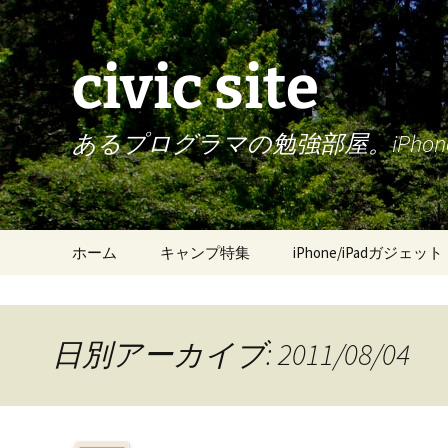
civic site
あるプログラマの勉強部屋。iPh
コ
ホーム
キャンプ特集
iPhone/iPadガジェット
ン
テ
ン
ツ
日別アーカイブ: 2011/08/04
へ
ス
キ
ッ