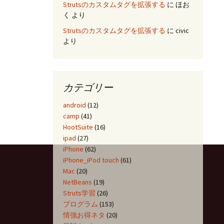
Strutsのカスタムタグを拡張する
に
ほお
く
より
Strutsのカスタムタグを拡張する
に
civic
より
カテゴリー
android
(12)
camp
(41)
HootSuite
(16)
ipad
(27)
iPhone
(62)
iPhone_iPod touch
(61)
Mac
(20)
NetBeans
(19)
Struts学習
(26)
プログラム
(153)
情強お得ネタ
(20)