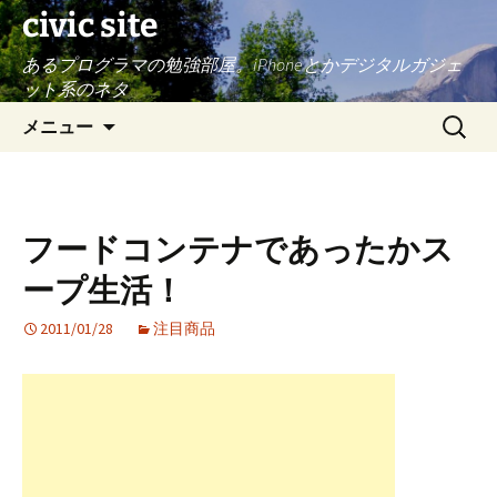
civic site
あるプログラマの勉強部屋。iPhoneとかデジタルガジェ
ット系のネタ
コ
検
メニュー
ン
索:
テ
ン
ツ
フードコンテナであったかス
へ
ス
ープ生活！
キ
ッ
2011/01/28
注目商品
プ