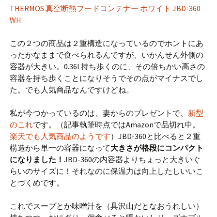
THERMOS 真空断熱フードコンテナー ホワイト JBD-360
WH
この２つの商品は２重構造になっているのでホントにあ
ったかなままで食べられるんですが、いかんせん外側の
容器が大きい。0.36L持ち歩くのに、その倍ちかい高さの
容器を持ち歩くことになりそうでその点がマイナスでし
た。でも人気商品なんですけどね。
私が今つかっているのは、妻からのプレゼントで、
新型
のこれ
です。（記事執筆時点ではAmazonで品切れ中。
楽天でも人気商品のようです
）JBD-360と比べると２重
構造から単一の容器になって
大きさが格段にコンパクト
になりました！
JBD-360の内容器よりちょっと大きいぐ
らいのサイズに！それなのに保温力は向上したしいいこ
とづくめです。
これでスープとか味噌汁を（具沢山だとなおうれしい）