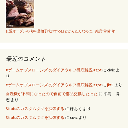
低温オーブンの肉料理 拍子抜けするほどかんたんなのに、絶品“常備肉”
最近のコメント
#ゲームオブスローンズ のダイアウルフ徹底解説 #got
に
civic
よ
り
#ゲームオブスローンズ のダイアウルフ徹底解説 #got
に
jkt8
より
食洗機が不調になったので自前で部品交換したった
に
平島 博
志
より
Strutsのカスタムタグを拡張する
に
ほおく
より
Strutsのカスタムタグを拡張する
に
civic
より