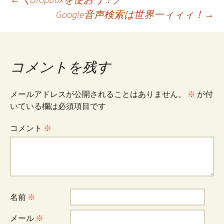
投
Google音声検索は世界一ィィィ！
→
稿
ナ
コメントを残す
ビ
メールアドレスが公開されることはありません。
※
が付
いている欄は必須項目です
ゲ
コメント
※
ー
シ
名前
※
メール
※