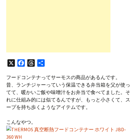
X
F
T
共
a
h
有
フードコンテナってサーモスの商品があるんです。
c
r
昔、ランチジャーっていう保温できる弁当箱を父が使っ
e
e
てて、暖かいご飯や味噌汁をお弁当で食べてました。そ
b
a
れに仕組み的には似てるんですが、もっと小さくて、ス
o
d
ープを持ち歩くようなアイテムです。
o
s
k
こんなやつ。