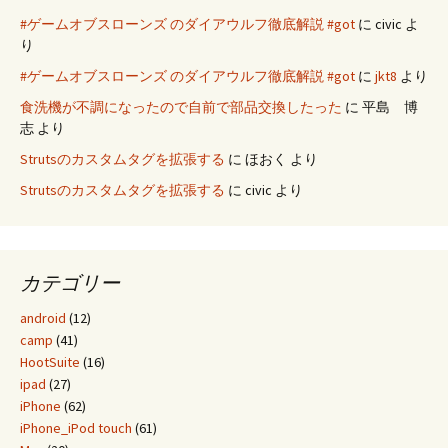
#ゲームオブスローンズ のダイアウルフ徹底解説 #got
に
civic
よ
り
#ゲームオブスローンズ のダイアウルフ徹底解説 #got
に
jkt8
より
食洗機が不調になったので自前で部品交換したった
に
平島 博
志
より
Strutsのカスタムタグを拡張する
に
ほおく
より
Strutsのカスタムタグを拡張する
に
civic
より
カテゴリー
android
(12)
camp
(41)
HootSuite
(16)
ipad
(27)
iPhone
(62)
iPhone_iPod touch
(61)