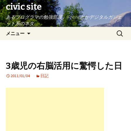
civic site
あるプログラマの勉強部屋。iPhoneとかデジタルガジェ
ット系のネタ
コ
検
メニュー
ン
索:
テ
ン
ツ
3歳児の右脳活用に驚愕した日
へ
ス
2011/01/04
日記
キ
ッ
プ