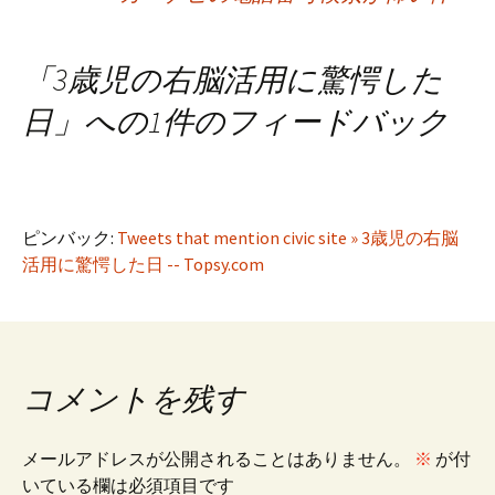
稿
ナ
「
3歳児の右脳活用に驚愕した
日
」への1件のフィードバック
ビ
ゲ
ピンバック:
Tweets that mention civic site » 3歳児の右脳
活用に驚愕した日 -- Topsy.com
ー
シ
コメントを残す
ョ
メールアドレスが公開されることはありません。
※
が付
ン
いている欄は必須項目です