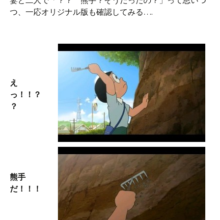
妻と二人で「？？ 熊手？そうだったの？」って思いつ
つ、一応オリジナル版も確認してみる….
え
っ！！？
？
熊手
だ！！！