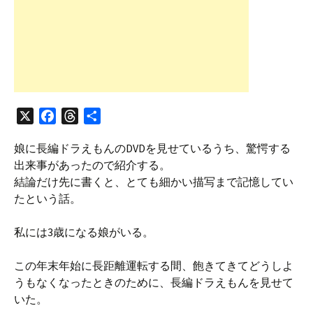
X
F
T
共
a
h
有
娘に長編ドラえもんのDVDを見せているうち、驚愕する
c
r
出来事があったので紹介する。
e
e
結論だけ先に書くと、とても細かい描写まで記憶してい
b
a
たという話。
o
d
o
s
私には3歳になる娘がいる。
k
この年末年始に長距離運転する間、飽きてきてどうしよ
うもなくなったときのために、長編ドラえもんを見せて
いた。