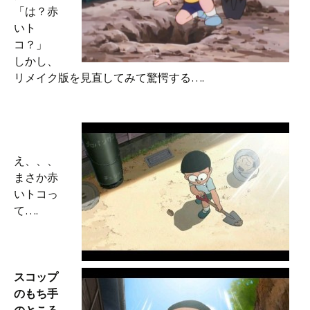
「は？赤
いト
コ？」
しかし、
リメイク版を見直してみて驚愕する….
え、、、
まさか赤
いトコっ
て….
スコップ
のもち手