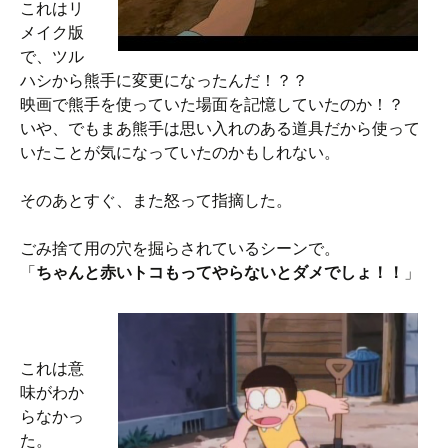
これはリ
メイク版
で、ツル
ハシから熊手に変更になったんだ！？？
映画で熊手を使っていた場面を記憶していたのか！？
いや、でもまあ熊手は思い入れのある道具だから使って
いたことが気になっていたのかもしれない。
そのあとすぐ、また怒って指摘した。
ごみ捨て用の穴を掘らされているシーンで。
「
ちゃんと赤いトコもってやらないとダメでしょ！！
」
これは意
味がわか
らなかっ
た。