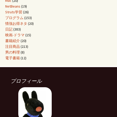
Mac
(20)
NetBeans
(19)
Struts学習
(26)
プログラム
(153)
情強お得ネタ
(20)
日記
(383)
映画-ドラマ
(15)
書籍紹介
(20)
注目商品
(213)
男の料理
(8)
電子書籍
(12)
プロフィール