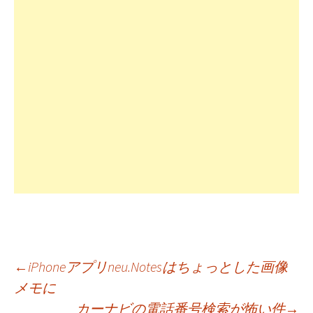
投
←
iPhoneアプリneu.Notesはちょっとした画像
メモに
カーナビの電話番号検索が怖い件
→