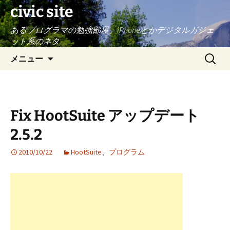
civic site
あるプログラマの勉強部屋。iPhoneとかデジタルガジェ
ット系のネタ
コ
検
メニュー
ン
索:
テ
ン
ツ
Fix HootSuite アップデート
へ
ス
2.5.2
キ
ッ
2010/10/22
HootSuite
、
プログラム
プ