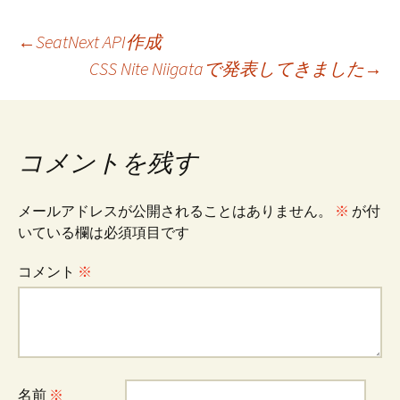
投
←
SeatNext API作成
CSS Nite Niigataで発表してきました
→
稿
ナ
コメントを残す
ビ
メールアドレスが公開されることはありません。
※
が付
いている欄は必須項目です
ゲ
コメント
※
ー
シ
名前
※