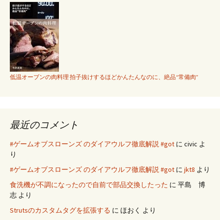
低温オーブンの肉料理 拍子抜けするほどかんたんなのに、絶品“常備肉”
最近のコメント
#ゲームオブスローンズ のダイアウルフ徹底解説 #got
に
civic
よ
り
#ゲームオブスローンズ のダイアウルフ徹底解説 #got
に
jkt8
より
食洗機が不調になったので自前で部品交換したった
に
平島 博
志
より
Strutsのカスタムタグを拡張する
に
ほおく
より