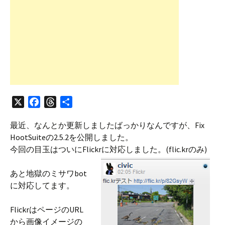
X
F
T
共
a
h
有
最近、なんとか更新しましたばっかりなんですが、Fix
c
r
HootSuiteの2.5.2を公開しました。
e
e
今回の目玉はついにFlickrに対応しました。(flic.krのみ)
b
a
o
d
あと地獄のミサワbot
o
s
に対応してます。
k
FlickrはページのURL
から画像イメージの