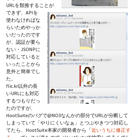
URLを類推することが
できず、APIを
使わなければな
らいためやっか
いだったのです
が、認証が要ら
ない・JSONPに
対応していると
いったことから
意外と簡単でし
た。
flic.kr以外の長
いURLにも対応
するつもりだっ
たのですが、
HootSuiteのバグで@NO3なんかの部分でURLが分断して
しまっていて「やりにくいなぁ」とつぶやきつつ対応し
てたら、HootSuite本家の開発者から「
近いうちに修正す