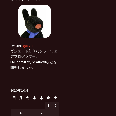
Twitter:
@civic
ガジェット好きなソフトウェ
アプログラマー。
FixHootSuite, SeatNextなどを
開発しました。
2010年10月
日
月
火
水
木
金
土
1
2
3
4
5
6
7
8
9