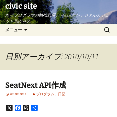
civic site
あるプログラマの勉強部屋。iPhoneとかデジタルガジェ
ット系のネタ
コ
検
メニュー
ン
索:
テ
ン
ツ
日別アーカイブ: 2010/10/11
へ
ス
キ
ッ
SeatNext API作成
プ
2010/10/11
プログラム
、
日記
X
Facebook
Threads
共
有