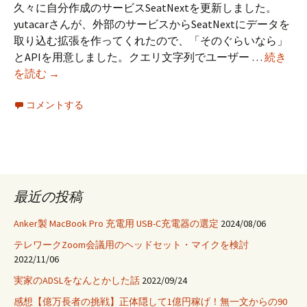
久々に自分作成のサービスSeatNextを更新しました。
yutacarさんが、外部のサービスからSeatNextにデータを
取り込む拡張を作ってくれたので、「そのぐらいなら」
とAPIを用意しました。クエリ文字列でユーザー …
続き
SeatNext
を読む
→
API
コメントする
作
成
最近の投稿
Anker製 MacBook Pro 充電用 USB-C充電器の選定
2024/08/06
テレワークZoom会議用のヘッドセット・マイクを検討
2022/11/06
実家のADSLをなんとかした話
2022/09/24
感想【億万長者の挑戦】正体隠して1億円稼げ！無一文からの90