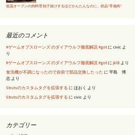
低温オーブンの肉料理 拍子抜けするほどかんたんなのに、絶品“常備肉”
最近のコメント
#ゲームオブスローンズ のダイアウルフ徹底解説 #got
に
civic
よ
り
#ゲームオブスローンズ のダイアウルフ徹底解説 #got
に
jkt8
より
食洗機が不調になったので自前で部品交換したった
に
平島 博
志
より
Strutsのカスタムタグを拡張する
に
ほおく
より
Strutsのカスタムタグを拡張する
に
civic
より
カテゴリー