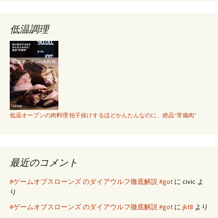
低温調理
低温オーブンの肉料理 拍子抜けするほどかんたんなのに、絶品“常備肉”
最近のコメント
#ゲームオブスローンズ のダイアウルフ徹底解説 #got
に
civic
よ
り
#ゲームオブスローンズ のダイアウルフ徹底解説 #got
に
jkt8
より