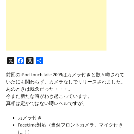
X
F
T
共
a
h
有
前回のiPod touch late 2009はカメラ付きと散々噂されて
c
r
いたにも関わらず、カメラなしでリリースされました。
e
e
あのときは残念だった・・・。
b
a
今また新たな噂がわき起こっています。
o
d
真相は定かではない噂レベルですが、
o
s
k
カメラ付き
Facetime対応（当然フロントカメラ、マイク付き
に！）