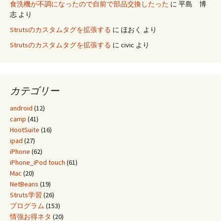
食洗機が不調になったので自前で部品交換したった
に
平島 博
志
より
Strutsのカスタムタグを拡張する
に
ほおく
より
Strutsのカスタムタグを拡張する
に
civic
より
カテゴリー
android
(12)
camp
(41)
HootSuite
(16)
ipad
(27)
iPhone
(62)
iPhone_iPod touch
(61)
Mac
(20)
NetBeans
(19)
Struts学習
(26)
プログラム
(153)
情強お得ネタ
(20)