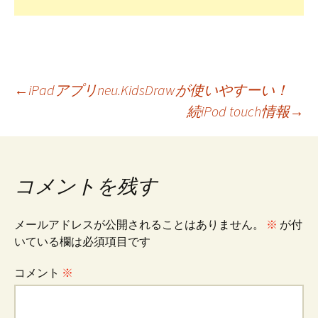
投
←
iPadアプリneu.KidsDrawが使いやすーい！
続iPod touch情報
→
稿
ナ
コメントを残す
ビ
メールアドレスが公開されることはありません。
※
が付
いている欄は必須項目です
ゲ
コメント
※