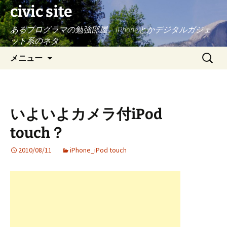
civic site
あるプログラマの勉強部屋。iPhoneとかデジタルガジェ
ット系のネタ
コ
検
メニュー
ン
索:
テ
ン
ツ
いよいよカメラ付iPod
へ
ス
touch？
キ
ッ
2010/08/11
iPhone_iPod touch
プ