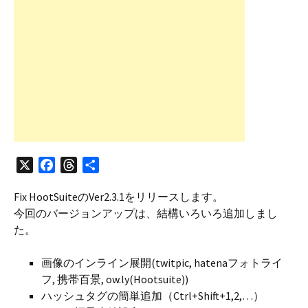
X
F
T
共
a
h
有
Fix HootSuiteのVer2.3.1をリリースします。
c
r
今回のバージョンアップは、結構いろいろ追加しまし
e
e
た。
b
a
o
d
画像のインライン展開(twitpic, hatenaフォトライ
o
s
フ, 携帯百景, ow.ly(Hootsuite))
k
ハッシュタグの簡単追加（Ctrl+Shift+1,2,…）