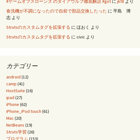
#ゲームオブスローンズ のダイアウルフ徹底解説 #got
に
jkt8
より
食洗機が不調になったので自前で部品交換したった
に
平島 博
志
より
Strutsのカスタムタグを拡張する
に
ほおく
より
Strutsのカスタムタグを拡張する
に
civic
より
カテゴリー
android
(12)
camp
(41)
HootSuite
(16)
ipad
(27)
iPhone
(62)
iPhone_iPod touch
(61)
Mac
(20)
NetBeans
(19)
Struts学習
(26)
プログラム
(153)