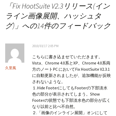
「
Fix HootSuite V2.3リリース(イン
ナ
ライン画像展開、ハッシュタ
グ)
」への14件のフィードバック
ビ
ゲ
2010/03/17 2:05 PM
こちらに書き込ませていただきます。
ー
Vista、Chrome 4.0系とXP、Chrome 4.0系両
久里風
方のノートPC においてFix HootSuite V2.3.1
シ
に自動更新されましたが、追加機能が反映
されないような。
１.Hide FooterにしてもFooterの下部淡水
ョ
色の部分が表示されてしまう。Show
Footerの状態でも下部淡水色の部分が広く
ン
なり以前と比べ不自然。
２.「画像のインライン展開」オンにして