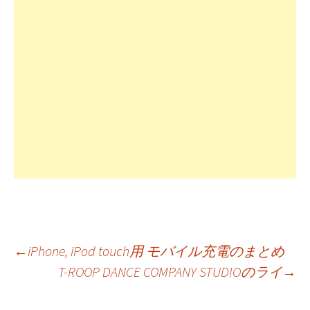
投
←
iPhone, iPod touch用 モバイル充電のまとめ
T-ROOP DANCE COMPANY STUDIOのライ
→
稿