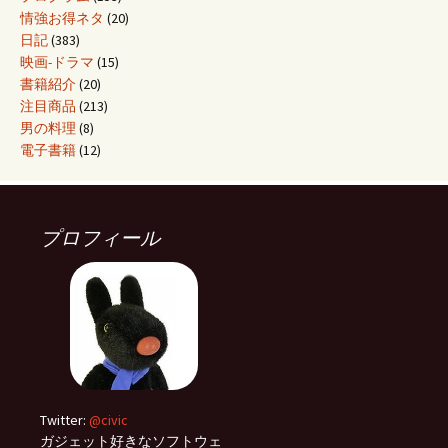
情強お得ネタ
(20)
日記
(383)
映画-ドラマ
(15)
書籍紹介
(20)
注目商品
(213)
男の料理
(8)
電子書籍
(12)
プロフィール
Twitter:
@civic
ガジェット好きなソフトウェ