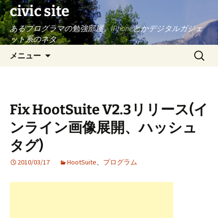
civic site
あるプログラマの勉強部屋。iPhoneとかデジタルガジェ
ット系のネタ
コ
検
メニュー
ン
索:
テ
ン
ツ
Fix HootSuite V2.3リリース(イ
へ
ス
ンライン画像展開、ハッシュ
キ
タグ)
ッ
プ
2010/03/17
HootSuite
、
プログラム