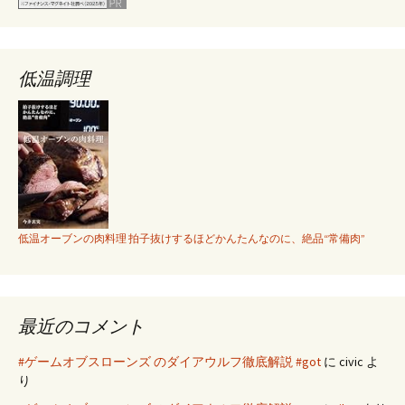
低温調理
低温オーブンの肉料理 拍子抜けするほどかんたんなのに、絶品“常備肉”
最近のコメント
#ゲームオブスローンズ のダイアウルフ徹底解説 #got
に
civic
よ
り