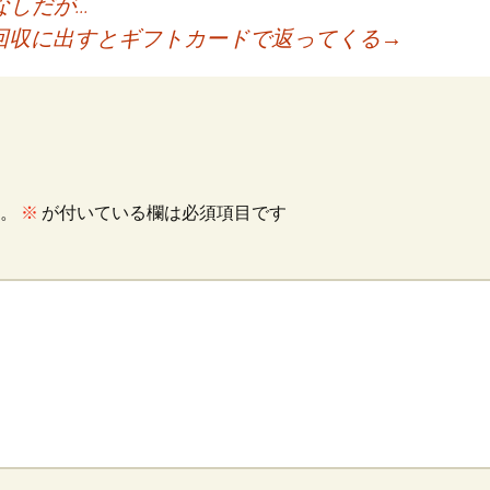
なしだが...
回収に出すとギフトカードで返ってくる
→
。
※
が付いている欄は必須項目です