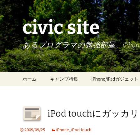
civic site
あるプログラマの勉強部屋。iPh
コ
ホーム
キャンプ特集
iPhone/iPadガジェット
ン
テ
ン
ツ
iPod touchにガッ
へ
ス
キ
2009/09/25
iPhone_iPod touch
ッ