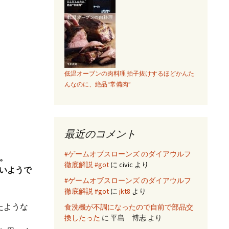
低温オーブンの肉料理 拍子抜けするほどかんた
んなのに、絶品“常備肉”
最近のコメント
#ゲームオブスローンズ のダイアウルフ
す。
徹底解説 #got
に
civic
より
いようで
#ゲームオブスローンズ のダイアウルフ
徹底解説 #got
に
jkt8
より
ったような
食洗機が不調になったので自前で部品交
換したった
に
平島 博志
より