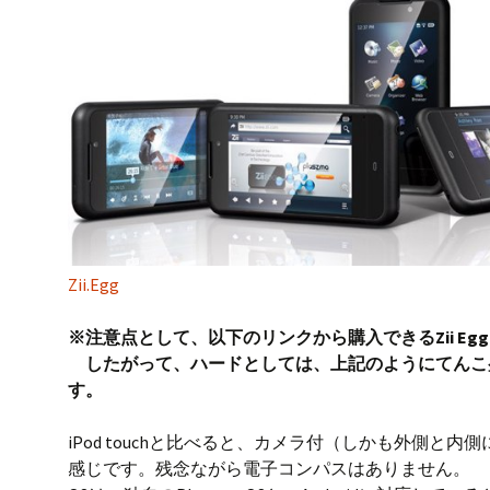
o
s
k
Zii.Egg
※注意点として、以下のリンクから購入できるZii 
したがって、ハードとしては、上記のようにてんこ
す。
iPod touchと比べると、カメラ付（しかも外側と内
感じです。残念ながら電子コンパスはありません。