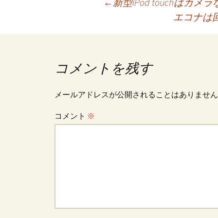
投
←
新型iPod touchはカメラ
エコナは
稿
ナ
コメントを残す
ビ
メールアドレスが公開されることはありません
コメント
※
ゲ
ー
シ