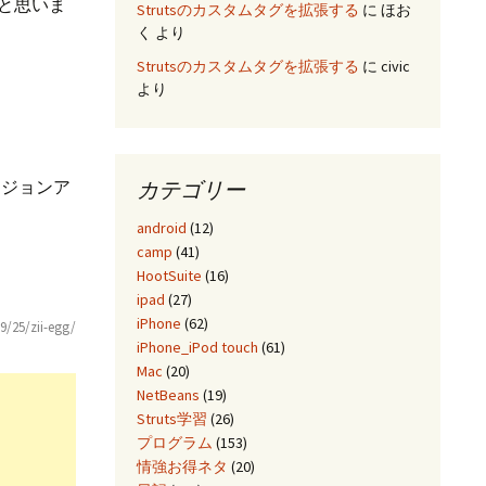
だと思いま
Strutsのカスタムタグを拡張する
に
ほお
く
より
Strutsのカスタムタグを拡張する
に
civic
より
カテゴリー
ージョンア
android
(12)
camp
(41)
HootSuite
(16)
ipad
(27)
iPhone
(62)
9/25/zii-egg/
iPhone_iPod touch
(61)
Mac
(20)
NetBeans
(19)
Struts学習
(26)
プログラム
(153)
情強お得ネタ
(20)