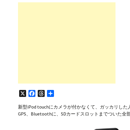
プ
X
F
T
共
a
h
有
新型iPod touchにカメラが付かなくて、ガッカリした
c
r
GPS、Bluetoothに、SDカードスロットまでつ
e
e
b
a
o
d