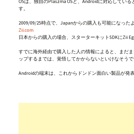
OSは、独自のPlaszma OSと、Androidに対応
す。
2009/09/25時点で、Japanからの購入も可能に
Zii.com
日本からの購入の場合、スターターキットSDKにZii Eg
すでに海外経由で購入した人の情報によると、まだま
ップするまでは、覚悟してかからないといけなそうで
Androidの端末は、これからドンドン面白い製品が