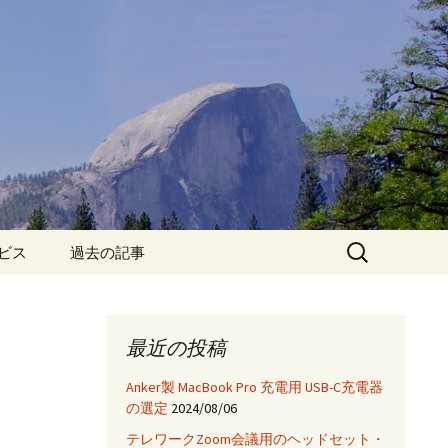
検
ービス
過去の記事
索:
iPhone6保護フィルム特
集!
最近の投稿
iPhone7 フィルム・ケー
ス特集!
Anker製 MacBook Pro 充電用 USB-C充電器
の選定
2024/08/06
App
テレワークZoom会議用のヘッドセット・