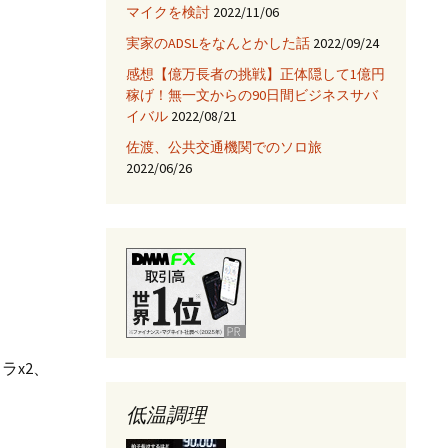
マイクを検討
2022/11/06
JNIを使ってみる
実家のADSLをなんとかした話
2022/09/24
Fix HootSuiteの入手
感想【億万長者の挑戦】正体隠して1億円
稼げ！無一文からの90日間ビジネスサバ
AjaxTagsを使ってみる
イバル
2022/08/21
佐渡、公共交通機関でのソロ旅
eclipse -乗り換え→
NetBeans
2022/06/26
Jettyサーバを使ってみ
る
ラx2、
低温調理