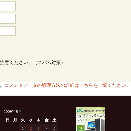
注意ください。（スパム対策）
す。
コメントデータの処理方法の詳細はこちらをご覧ください
。
2009年9月
日
月
火
水
木
金
土
1
2
3
4
5