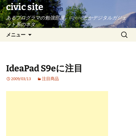
civic site
あるプログラマの勉強部屋。iPhoneとかデジタルガジェ
ット系のネタ
コ
検
メニュー
ン
索:
テ
ン
ツ
IdeaPad S9eに注目
へ
ス
2009/03/13
注目商品
キ
ッ
プ