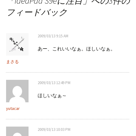
「
IdeaPad S9eに注目
」への3件の
ナ
フィードバック
ビ
2009/03/13 9:15 AM
ゲ
あー、これいいなぁ。ほしいなぁ。
ー
まさる
シ
2009/03/13 12:49 PM
ほしいなぁ～
ョ
yutacar
ン
2009/03/13 10:03 PM