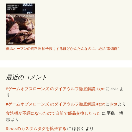
低温オーブンの肉料理 拍子抜けするほどかんたんなのに、絶品“常備肉”
最近のコメント
#ゲームオブスローンズ のダイアウルフ徹底解説 #got
に
civic
よ
り
#ゲームオブスローンズ のダイアウルフ徹底解説 #got
に
jkt8
より
食洗機が不調になったので自前で部品交換したった
に
平島 博
志
より
Strutsのカスタムタグを拡張する
に
ほおく
より