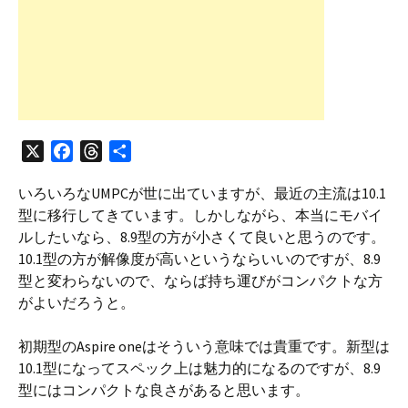
X
F
T
共
a
h
有
いろいろなUMPCが世に出ていますが、最近の主流は10.1
c
r
型に移行してきています。しかしながら、本当にモバイ
e
e
ルしたいなら、8.9型の方が小さくて良いと思うのです。
b
a
10.1型の方が解像度が高いというならいいのですが、8.9
o
d
型と変わらないので、ならば持ち運びがコンパクトな方
o
s
がよいだろうと。
k
初期型のAspire oneはそういう意味では貴重です。新型は
10.1型になってスペック上は魅力的になるのですが、8.9
型にはコンパクトな良さがあると思います。