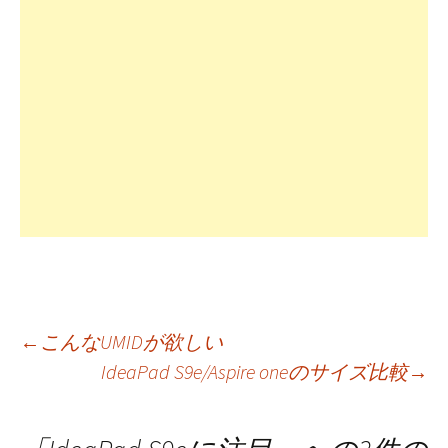
投
←
こんなUMIDが欲しい
IdeaPad S9e/Aspire oneのサイズ比較
→
稿